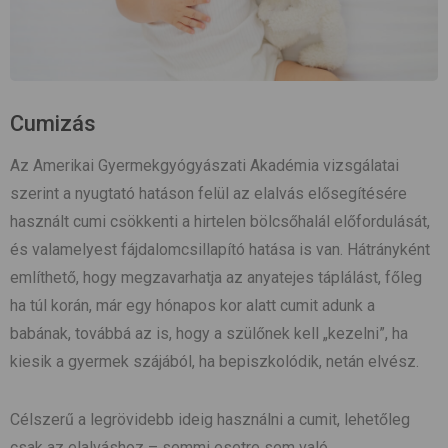
Cumizás
Az Amerikai Gyermekgyógyászati Akadémia vizsgálatai
szerint a nyugtató hatáson felül az elalvás elősegítésére
használt cumi csökkenti a hirtelen bölcsőhalál előfordulását,
és valamelyest fájdalomcsillapító hatása is van. Hátrányként
említhető, hogy megzavarhatja az anyatejes táplálást, főleg
ha túl korán, már egy hónapos kor alatt cumit adunk a
babának, továbbá az is, hogy a szülőnek kell „kezelni”, ha
kiesik a gyermek szájából, ha bepiszkolódik, netán elvész.
Célszerű a legrövidebb ideig használni a cumit, lehetőleg
csak az elalváshoz – semmi esetre sem való