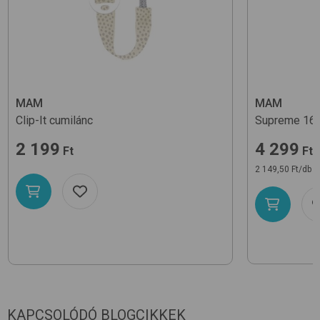
MAM
MAM
Clip-It
cumilánc
Supreme 16+
2 199
4 299
Ft
Ft
2 149,50 Ft/db
KAPCSOLÓDÓ BLOGCIKKEK