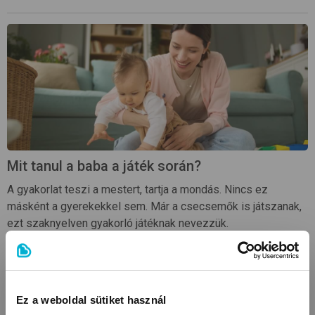
Mit tanul a baba a játék során?
A gyakorlat teszi a mestert, tartja a mondás. Nincs ez
másként a gyerekekkel sem. Már a csecsemők is játszanak,
ezt szaknyelven gyakorló játéknak nevezzük.
Olvasd tovább
Ez a weboldal sütiket használ