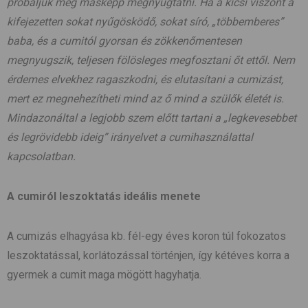
próbáljuk meg másképp megnyugtatni. Ha a kicsi viszont a
kifejezetten sokat nyűgösködő, sokat síró, „többemberes”
baba, és a cumitól gyorsan és zökkenőmentesen
megnyugszik, teljesen fölösleges megfosztani őt ettől. Nem
érdemes elvekhez ragaszkodni, és elutasítani a cumizást,
mert ez megnehezítheti mind az ő mind a szülők életét is.
Mindazonáltal a legjobb szem előtt tartani a „legkevesebbet
és legrövidebb ideig” irányelvet a cumihasználattal
kapcsolatban.
A cumiról leszoktatás ideális menete
A cumizás elhagyása kb. fél-egy éves koron túl fokozatos
leszoktatással, korlátozással történjen, így kétéves korra a
gyermek a cumit maga mögött hagyhatja.