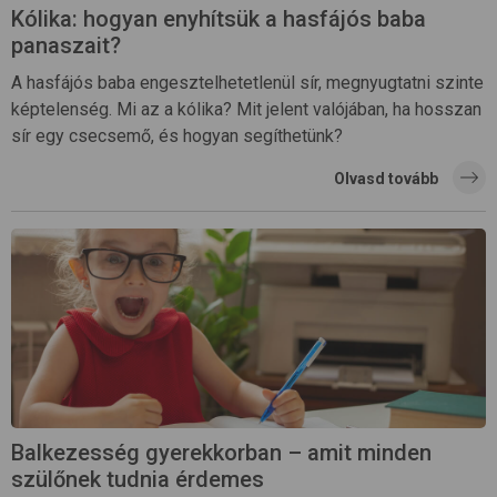
Kólika: hogyan enyhítsük a hasfájós baba
panaszait?
A hasfájós baba engesztelhetetlenül sír, megnyugtatni szinte
képtelenség. Mi az a kólika? Mit jelent valójában, ha hosszan
sír egy csecsemő, és hogyan segíthetünk?
Olvasd tovább
Balkezesség gyerekkorban – amit minden
szülőnek tudnia érdemes