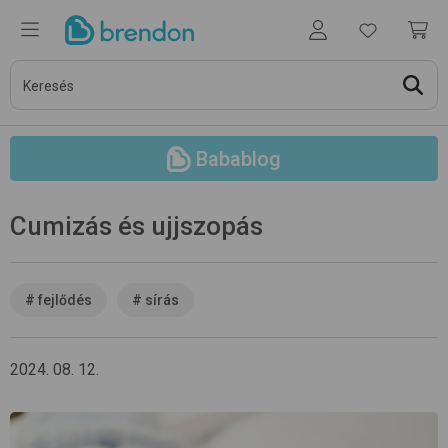
Babablog
Cumizás és ujjszopás
#
fejlődés
#
sírás
2024. 08. 12.