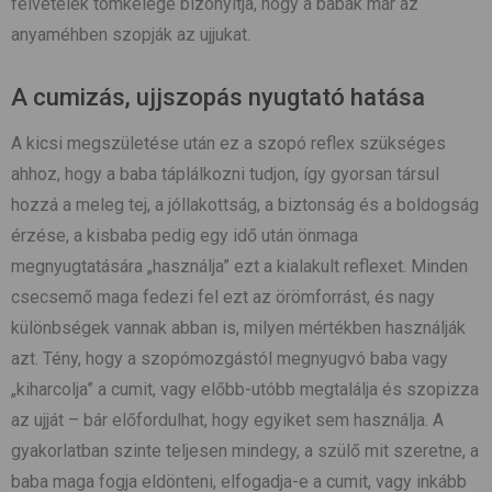
felvételek tömkelege bizonyítja, hogy a babák már az
anyaméhben szopják az ujjukat.
A cumizás, ujjszopás nyugtató hatása
A kicsi megszületése után ez a szopó reflex szükséges
ahhoz, hogy a baba táplálkozni tudjon, így gyorsan társul
hozzá a meleg tej, a jóllakottság, a biztonság és a boldogság
érzése, a kisbaba pedig egy idő után önmaga
megnyugtatására „használja” ezt a kialakult reflexet. Minden
csecsemő maga fedezi fel ezt az örömforrást, és nagy
különbségek vannak abban is, milyen mértékben használják
azt. Tény, hogy a szopómozgástól megnyugvó baba vagy
„kiharcolja” a cumit, vagy előbb-utóbb megtalálja és szopizza
az ujját – bár előfordulhat, hogy egyiket sem használja. A
gyakorlatban szinte teljesen mindegy, a szülő mit szeretne, a
baba maga fogja eldönteni, elfogadja-e a cumit, vagy inkább