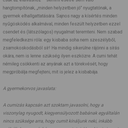
hangtompítónak, „minden helyzetben jó” nyugtatónak, a
gyermek elhallgattatására. Sajnos nagy a kísértés minden
nyűgösködés alkalmával, minden feszült helyzetben ezzel
csendet és (látszólagos) nyugalmat teremteni. Nem szabad
megfeledkezni róla: egy kisbaba soha nem szeszélyből,
zsarnokoskodásból sír! Ha mindig sikerülne rájönni a sírás
okára, nem is lenne szükség ilyen eszközre. A cumi tehát
némileg csökkenti az anyának azt a törekvését, hogy
megpróbálja megfejteni, mit is jelez a kisbabája.
A gyermekorvos javaslata:
A cumizás kapcsán azt szoktam javasolni, hogy a
viszonylag nyugodt, kiegyensúlyozott babának egyáltalán
nincs szüksége arra, hogy cumit kínáljunk neki, inkább