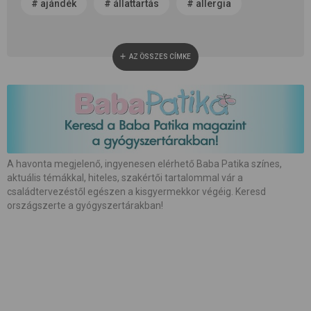
#
ajándék
#
állattartás
#
allergia
#
alvás
#
anyaság
#
anyatej
AZ ÖSSZES CÍMKE
#
apaság
#
baba neme
#
baba patika
#
babaápolás
#
babakocsi
#
babamasszázs
#
babaszoba
#
beszédfejlődés
#
betegség
A havonta megjelenő, ingyenesen elérhető Baba Patika színes,
aktuális témákkal, hiteles, szakértői tartalommal vár a
#
biztonság
#
bőrápolás
#
család
családtervezéstől egészen a kisgyermekkor végéig. Keresd
országszerte a gyógyszertárakban!
#
családalapítás
#
császármetszés
#
egészség
#
etetés
#
etetőszék
#
farsang
#
fejlesztés
#
fejlődés
#
fogápolás
#
fogzás
#
fotózás