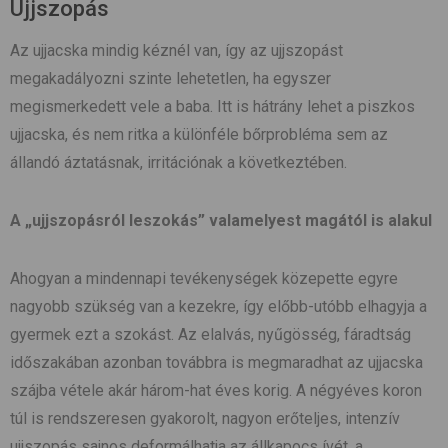
Ujjszopás
Az ujjacska mindig kéznél van, így az ujjszopást
megakadályozni szinte lehetetlen, ha egyszer
megismerkedett vele a baba. Itt is hátrány lehet a piszkos
ujjacska, és nem ritka a különféle bőrprobléma sem az
állandó áztatásnak, irritációnak a következtében.
A „ujjszopásról leszokás” valamelyest magától is alakul
Ahogyan a mindennapi tevékenységek közepette egyre
nagyobb szükség van a kezekre, így előbb-utóbb elhagyja a
gyermek ezt a szokást. Az elalvás, nyűgösség, fáradtság
időszakában azonban továbbra is megmaradhat az ujjacska
szájba vétele akár három-hat éves korig. A négyéves koron
túl is rendszeresen gyakorolt, nagyon erőteljes, intenzív
ujjszopás sajnos deformálhatja az állkapocs ívét, a