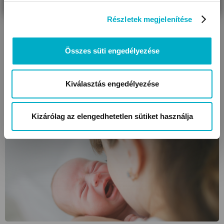
Részletek megjelenítése
A mese varázsa: így támogatja a mesélés a
beszédfejlődést!
Összes süti engedélyezése
Hogyan segíti a mesélés a beszédfejlődést? Megmutatjuk,
miért működik a mese, és miért van nagy szerepe a
Kiválasztás engedélyezése
gyermekek mindennapjaiban.
Olvasd tovább
Kizárólag az elengedhetetlen sütiket használja