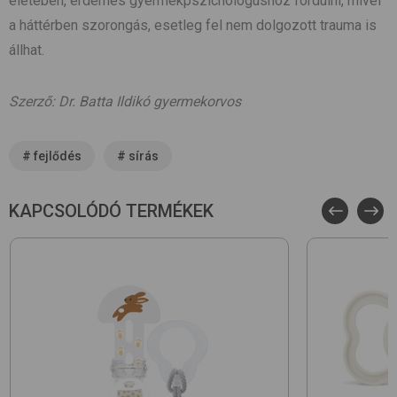
életében, érdemes gyermekpszichológushoz fordulni, mivel
a háttérben szorongás, esetleg fel nem dolgozott trauma is
állhat.
Szerző: Dr. Batta Ildikó gyermekorvos
#
fejlődés
#
sírás
KAPCSOLÓDÓ TERMÉKEK