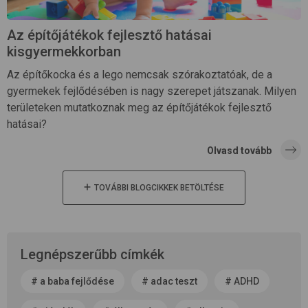
Az építőjátékok fejlesztő hatásai
kisgyermekkorban
Az építőkocka és a lego nemcsak szórakoztatóak, de a
gyermekek fejlődésében is nagy szerepet játszanak. Milyen
területeken mutatkoznak meg az építőjátékok fejlesztő
hatásai?
Olvasd tovább
TOVÁBBI BLOGCIKKEK BETÖLTÉSE
Legnépszerűbb címkék
#
a baba fejlődése
#
adac teszt
#
ADHD