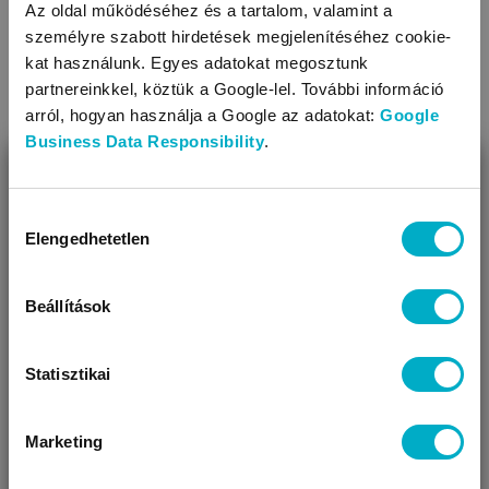
Az oldal működéséhez és a tartalom, valamint a
személyre szabott hirdetések megjelenítéséhez cookie-
kat használunk. Egyes adatokat megosztunk
partnereinkkel, köztük a Google-lel. További információ
arról, hogyan használja a Google az adatokat:
Google
Business Data Responsibility
.
A 6 legnépszerűbb játszószőnyeg a
BEZÁR
Brendonnál
Miben segíthetünk?
Hozzájárulás
Játszószőnyeget keresel a babádnak? Nézd meg, hogy
Elengedhetetlen
kiválasztása
Úgy látjuk, most jársz nálunk először!
melyik a 6 legnépszerűbb modell a kínálatunkban!
Olvasd tovább
Beállítások
Statisztikai
Marketing
VÁRANDÓS
SZÜLŐ VAGYOK
AJÁNDÉKOT
VAGYOK
KERESEK