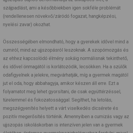
szájpadlást, ami a későbbiekben igen sokféle problémát
(rendellenesen növekvő/záródó fogazat, hangképzési,
nyelési zavar) okozhat.
Összességében elmondható, hogy a gyerekek idővel mind a
cumiról, mind az ujjszopásról leszoknak. A szopómozgás és
az ehhez kapcsolódó élmény sokáig normálisnak tekinthető,
és idővel önmagától is korlátozódik, lecsökken. Ha a szülők
odafigyelnek a jelekre, megvárhatják, míg a gyermek magától
jut el oda, hogy abbahagyja, amikor készen áll erre. Ezt a
folyamatot meg lehet gyorsítani, de csak együttérzéssel,
türelemmel és fokozatossággal. Segíthet, ha letolás,
megszégyenítés helyett a várt viselkedés dicsérete és
pozitív megerősítés történik. Amennyiben a cumizás vagy az
ujjszopás iskoláskorban is intenzíven jelen van a gyermek