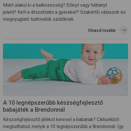
Miért alakul ki a balkezesség? Előnyt vagy hátrányt
jelent? Kell-e átszoktatni a gyereket? Szakértői válaszok és
megnyugtató tudnivalók szülőknek.
Olvasd tovább
A 10 legnépszerűbb készségfejlesztő
babajáték a Brendonnál
Készségfejlesztő játékot keresel a babának? Cikkünkből
megtudhatod, melyik a 10 legnépszerűbb a Brendonnál. Így