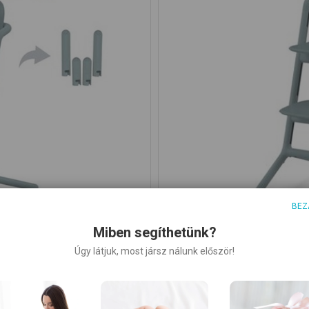
BEZ
Miben segíthetünk?
Úgy látjuk, most jársz nálunk először!
 Set
CYB