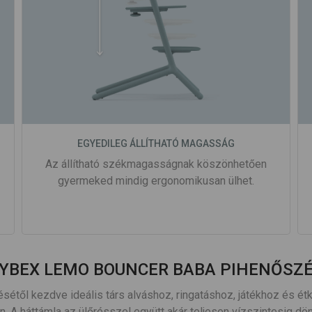
EGYEDILEG ÁLLÍTHATÓ MAGASSÁG
Az állítható székmagasságnak köszönhetően
gyermeked mindig ergonomikusan ülhet.
YBEX LEMO BOUNCER BABA PIHENŐSZ
étől kezdve ideális társ alváshoz, ringatáshoz, játékhoz és 
. A háttámla az ülőrésszel együtt akár teljesen vízszintesig d