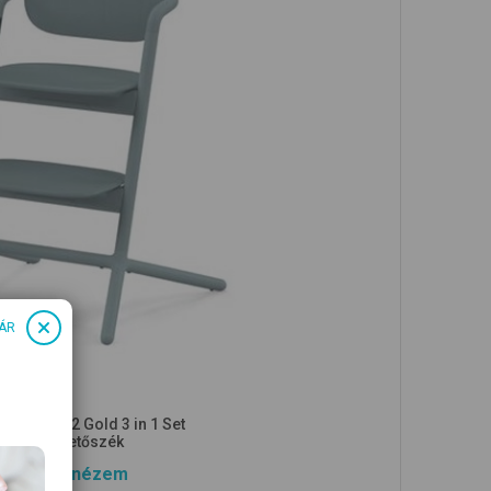
ÁR
EX Lemo 2 Gold 3 in 1 Set
fa etetőszék
Megnézem