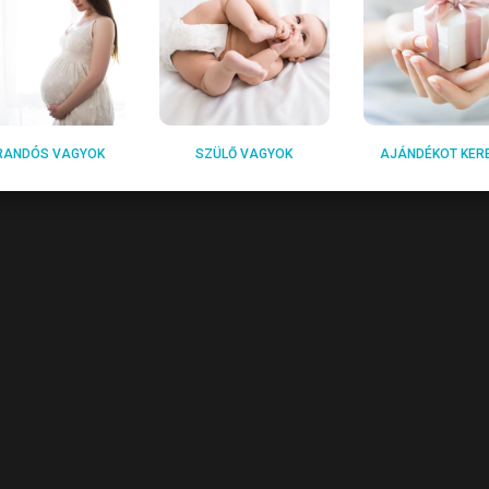
RANDÓS VAGYOK
SZÜLŐ VAGYOK
AJÁNDÉKOT KER