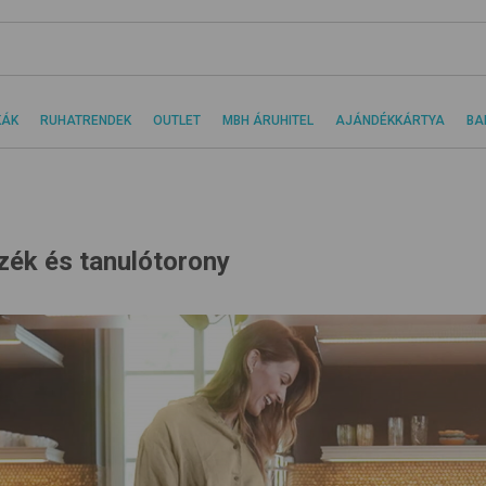
KÁK
RUHATRENDEK
OUTLET
MBH ÁRUHITEL
AJÁNDÉKKÁRTYA
BA
zék és tanulótorony