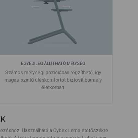
EGYEDILEG ÁLLÍTHATÓ MÉLYSÉG
Számos mélységi pozícióban rögzíthető, így
magas szintű üléskomfortot biztosít bármely
életkorban.
ÉK
étkezéshez. Használható a Cybex Lemo etetőszékre
önthető. A baba természetesen rugózhat, ehet vagy