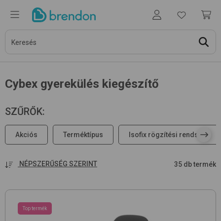
Cybex gyerekülés kiegészítő
SZŰRŐK
:
Akciós
Terméktípus
Isofix rögzítési rendszer
NÉPSZERŰSÉG SZERINT
35 db termék
Top termék