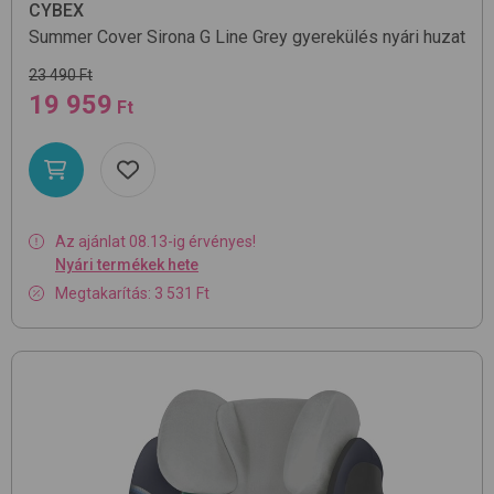
CYBEX
Summer Cover Sirona G Line
Grey
gyerekülés nyári huzat
23 490 Ft
19 959
Ft
Az ajánlat 08.13-ig érvényes!
Nyári termékek hete
Megtakarítás: 3 531 Ft