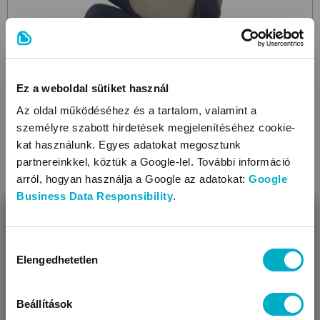
Ez a weboldal sütiket használ
Az oldal működéséhez és a tartalom, valamint a
személyre szabott hirdetések megjelenítéséhez cookie-
CYBEX
kat használunk. Egyes adatokat megosztunk
Summer Cover Solution G/Pallas G
Beige
gyerekülés
partnereinkkel, köztük a Google-lel. További információ
nyári huzat
arról, hogyan használja a Google az adatokat:
Google
Business Data Responsibility
.
23 490 Ft
19 959
BEZÁR
Ft
Miben segíthetünk?
Hozzájárulás
Elengedhetetlen
kiválasztása
Úgy látjuk, most jársz nálunk először!
Beállítások
Még 1 színben