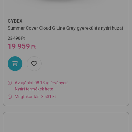
CYBEX
Summer Cover Cloud G Line
Grey
gyerekülés nyári huzat
23 490 Ft
19 959
Ft
Az ajánlat 08.13-ig érvényes!
Nyári termékek hete
Megtakarítás: 3 531 Ft