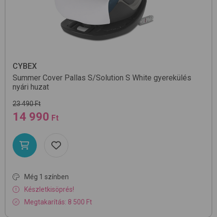
CYBEX
Summer Cover Pallas S/Solution S
White
gyerekülés
nyári huzat
23 490 Ft
14 990
Ft
Még 1 színben
Készletkisöprés!
Megtakarítás: 8 500 Ft