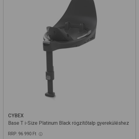
CYBEX
Base T i-Size Platinum
Black
rögzítőtalp gyereküléshez
RRP:
96 990 Ft