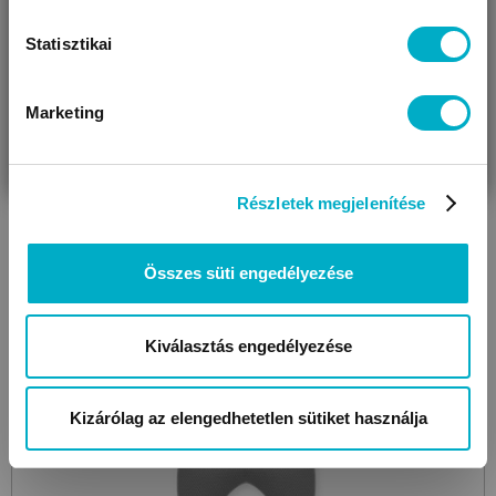
Az ajánlat 08.13-ig érvényes!
Nyári termékek hete
Statisztikai
Megtakarítás: 3 531 Ft
Marketing
VÁRANDÓS
SZÜLŐ VAGYOK
AJÁNDÉKOT
VAGYOK
KERESEK
Részletek megjelenítése
Összes süti engedélyezése
Kiválasztás engedélyezése
Kizárólag az elengedhetetlen sütiket használja