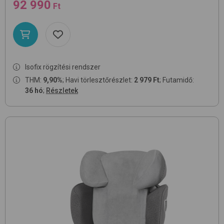
92 990
Ft
Isofix rögzítési rendszer
THM:
9,90%
; Havi törlesztőrészlet:
2 979 Ft
; Futamidő:
36 hó
;
Részletek