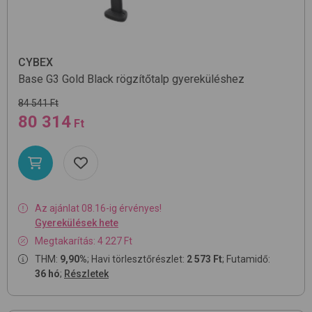
CYBEX
Base G3 Gold
Black
rögzítőtalp gyereküléshez
84 541 Ft
80 314
Ft
Az ajánlat 08.16-ig érvényes!
Gyerekülések hete
Megtakarítás: 4 227 Ft
THM:
9,90%
; Havi törlesztőrészlet:
2 573 Ft
; Futamidő:
36 hó
;
Részletek