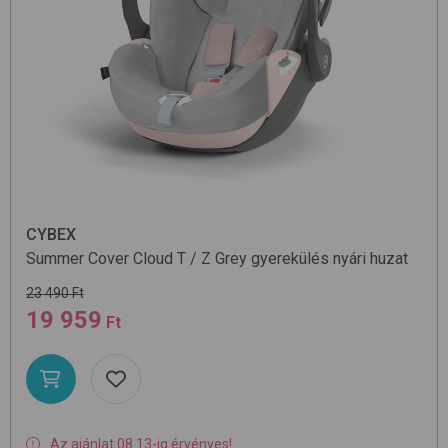
CYBEX
Summer Cover Cloud T / Z
Grey
gyerekülés nyári huzat
23 490 Ft
19 959
Ft
Az ajánlat 08.13-ig érvényes!