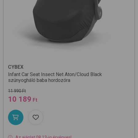
CYBEX
Infant Car Seat Insect Net Aton/Cloud
Black
szúnyogháló baba hordozóra
11 990 Ft
10 189
Ft
Az ajánlat 08.13-ig érvényes!