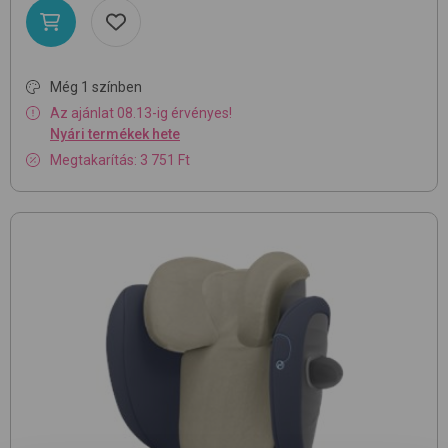
Még 1 színben
Az ajánlat 08.13-ig érvényes!
Nyári termékek hete
Megtakarítás: 3 751 Ft