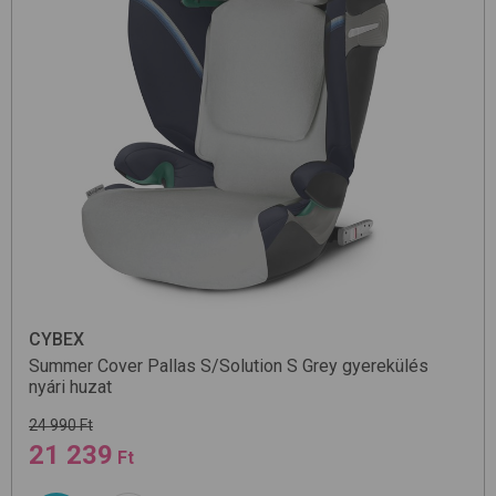
CYBEX
Summer Cover Pallas S/Solution S
Grey
gyerekülés
nyári huzat
24 990 Ft
21 239
Ft