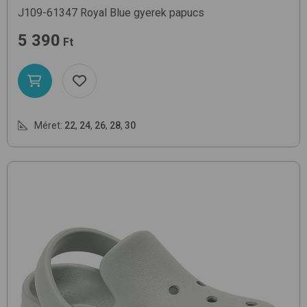
J109-61347
Royal Blue
gyerek papucs
5 390
Ft
Méret:
22
,
24
,
26
,
28
,
30