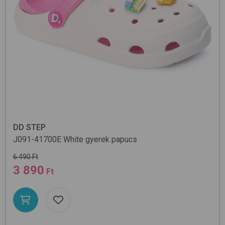
DD STEP
J091-41700E
White
gyerek papucs
6 490 Ft
3 890
Ft