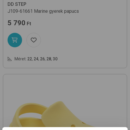
DD STEP
J109-61661
Marine
gyerek papucs
5 790
Ft
Méret:
22
,
24
,
26
,
28
,
30