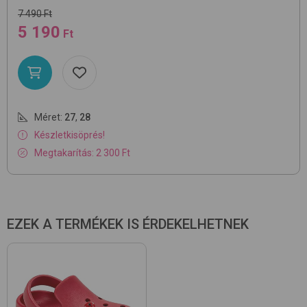
7 490 Ft
5 190
Ft
Méret:
27
,
28
Készletkisöprés!
Megtakarítás: 2 300 Ft
EZEK A TERMÉKEK IS ÉRDEKELHETNEK