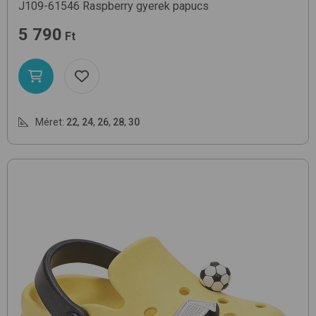
J109-61546
Raspberry
gyerek papucs
5 790
Ft
Méret:
22
,
24
,
26
,
28
,
30