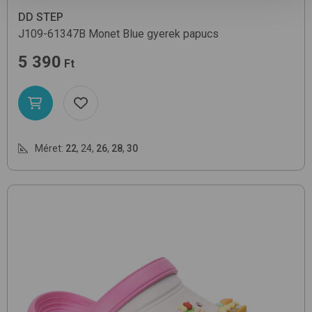
DD STEP
J109-61347B
Monet Blue
gyerek papucs
5 390
Ft
Méret:
22
,
24
,
26
,
28
,
30