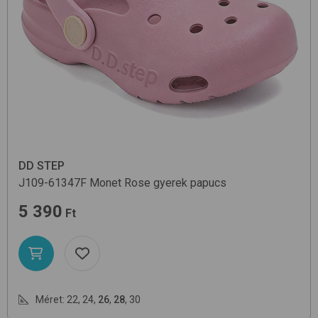
DD STEP
J109-61347F
Monet Rose
gyerek papucs
5 390
Ft
Méret:
22
,
24
,
26
,
28
,
30