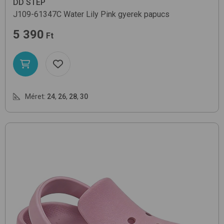
DD STEP
J109-61347C
Water Lily Pink
gyerek papucs
5 390
Ft
Méret:
24
,
26
,
28
,
30