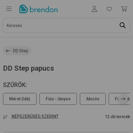
DD Step
DD Step papucs
SZŰRŐK
:
Méret (láb)
Fiús - lányos
Akciós
Felsőrés
NÉPSZERŰSÉG SZERINT
12 db termék