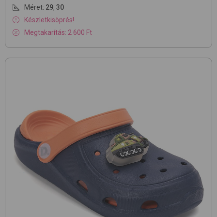
Méret:
29
,
30
Készletkisöprés!
Megtakarítás: 2 600 Ft