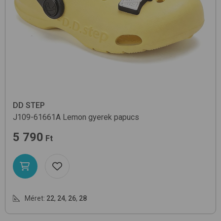
DD STEP
J109-61661A
Lemon
gyerek papucs
5 790
Ft
Méret:
22
,
24
,
26
,
28