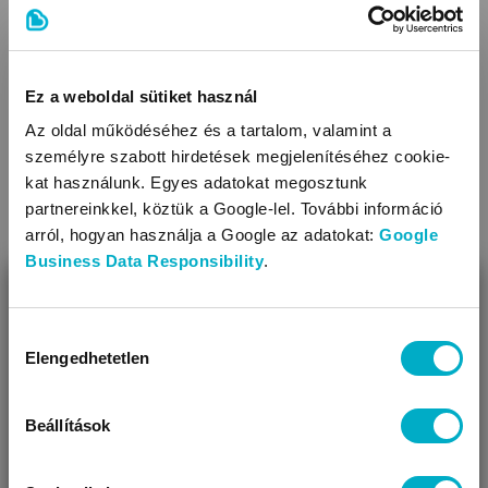
Ez a weboldal sütiket használ
Az oldal működéséhez és a tartalom, valamint a
személyre szabott hirdetések megjelenítéséhez cookie-
kat használunk. Egyes adatokat megosztunk
partnereinkkel, köztük a Google-lel. További információ
arról, hogyan használja a Google az adatokat:
Google
Business Data Responsibility
.
DD STEP
BEZÁR
J109-61442
Lemon
gyerek papucs
5 790
Miben segíthetünk?
Hozzájárulás
Ft
Elengedhetetlen
kiválasztása
Úgy látjuk, most jársz nálunk először!
Beállítások
Méret:
22
,
24
,
26
,
28