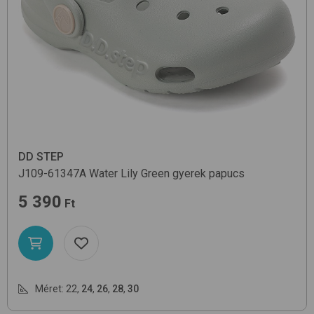
DD STEP
J109-61347A
Water Lily Green
gyerek papucs
5 390
Ft
Méret:
22
,
24
,
26
,
28
,
30