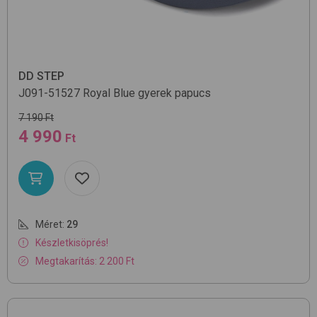
DD STEP
J091-51527
Royal Blue
gyerek papucs
7 190 Ft
4 990
Ft
Méret:
29
Készletkisöprés!
Megtakarítás: 2 200 Ft