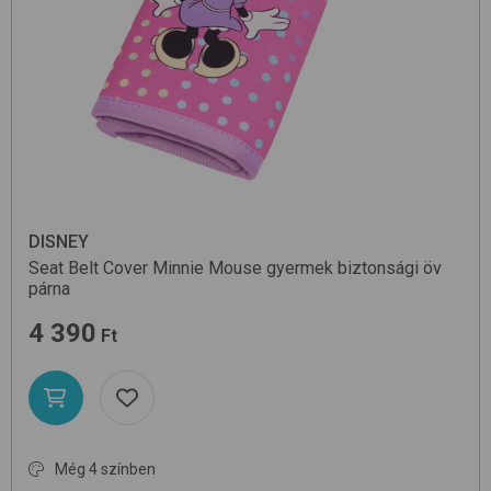
DISNEY
Seat Belt Cover
Minnie Mouse
gyermek biztonsági öv
párna
4 390
Ft
Még 4 színben