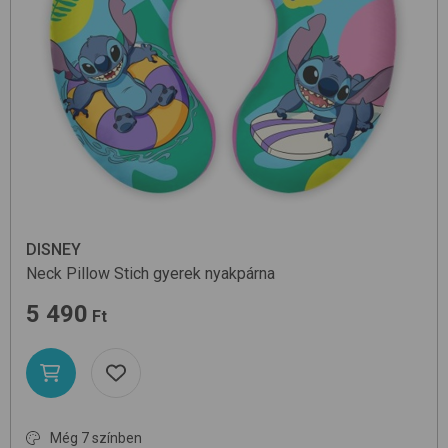
DISNEY
Neck Pillow
Stich
gyerek nyakpárna
5 490
Ft
Még 7 színben