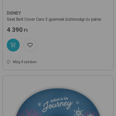
DISNEY
Seat Belt Cover
Cars 3
gyermek biztonsági öv párna
4 390
Ft
Még 4 színben