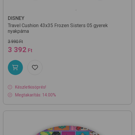
DISNEY
Travel Cushion 43x35
Frozen Sisters 05
gyerek
nyakpárna
3 990 Ft
3 392
Ft
Készletkisöprés!
Megtakarítás: 14.00%