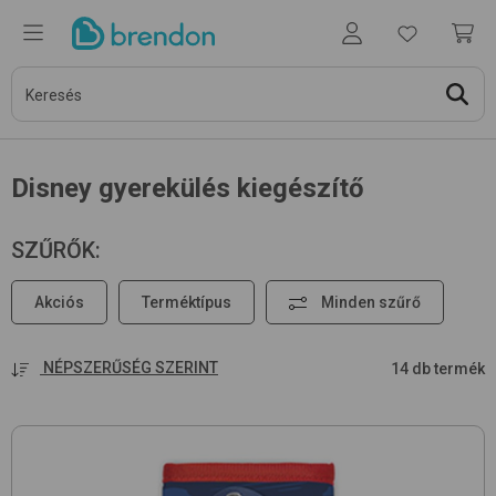
Disney gyerekülés kiegészítő
SZŰRŐK
:
Akciós
Terméktípus
Minden szűrő
NÉPSZERŰSÉG SZERINT
14 db termék