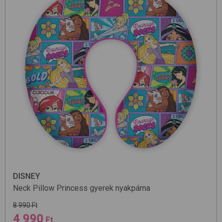
DISNEY
Neck Pillow
Princess
gyerek nyakpárna
8 990 Ft
4 990
Ft