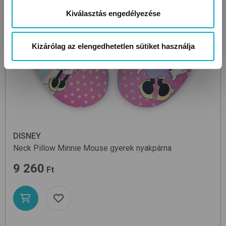
Kiválasztás engedélyezése
Kizárólag az elengedhetetlen sütiket használja
DISNEY
Neck Pillow
Minnie Mouse
gyerek nyakpárna
9 260
Ft