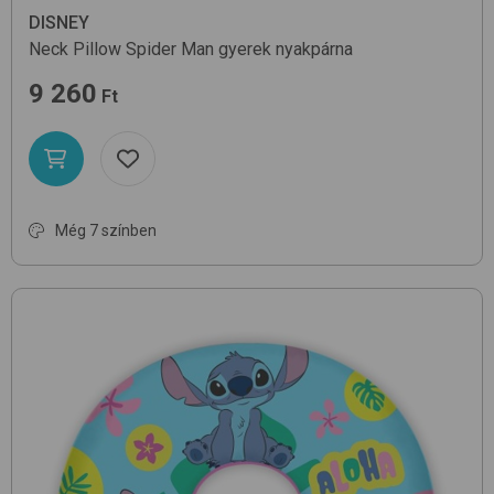
DISNEY
Neck Pillow
Spider Man
gyerek nyakpárna
9 260
Ft
Még 7 színben