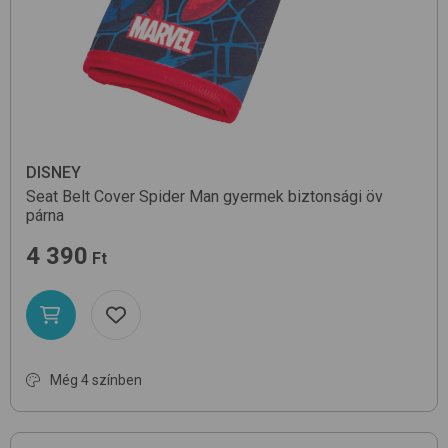
DISNEY
Seat Belt Cover
Spider Man
gyermek biztonsági öv
párna
4 390
Ft
Még 4 színben