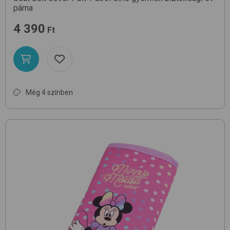
párna
4 390
Ft
Még 4 színben