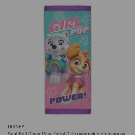
DISNEY
Seat Belt Cover
Paw Patrol Girls
gyermek biztonsági öv