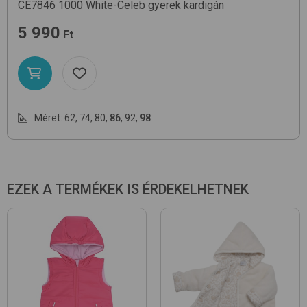
CE7846
1000 White-Celeb
gyerek kardigán
5 990
Ft
Méret:
62
,
74
,
80
,
86
,
92
,
98
EZEK A TERMÉKEK IS ÉRDEKELHETNEK