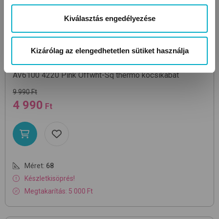
Kiválasztás engedélyezése
Kizárólag az elengedhetetlen sütiket használja
ELLEPI
AV6100
4220 Pink Offwht-Sq
thermo kocsikabát
9 990 Ft
4 990
Ft
Méret:
68
Készletkisöprés!
Megtakarítás: 5 000 Ft