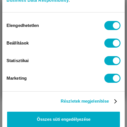
Business Data Responsibility
.
BEZÁR
Méret:
74
Készletkisöprés!
Miben segíthetünk?
Hozzájárulás
Elengedhetetlen
Megtakarítás: 4 000 Ft
kiválasztása
Úgy látjuk, most jársz nálunk először!
Beállítások
Statisztikai
Marketing
VÁRANDÓS
SZÜLŐ VAGYOK
AJÁNDÉKOT
VAGYOK
KERESEK
Részletek megjelenítése
Összes süti engedélyezése