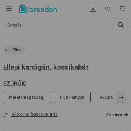
Ellepi
Ellepi kardigán, kocsikabát
SZŰRŐK
:
Méret (magasság)
Fiús - lányos
Akciós
T
NÉPSZERŰSÉG SZERINT
7 db termék