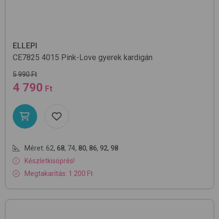
ELLEPI
CE7825
4015 Pink-Love
gyerek kardigán
5 990 Ft
4 790
Ft
Méret:
62
,
68
,
74
,
80
,
86
,
92
,
98
Készletkisöprés!
Megtakarítás: 1 200 Ft