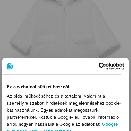
ELLEPI
Ez a weboldal sütiket használ
AV6113
1005 Off-White
thermo kocsikabát
Az oldal működéséhez és a tartalom, valamint a
9 990 Ft
személyre szabott hirdetések megjelenítéséhez cookie-
5 990
Ft
kat használunk. Egyes adatokat megosztunk
partnereinkkel, köztük a Google-lel. További információ
arról, hogyan használja a Google az adatokat:
Google