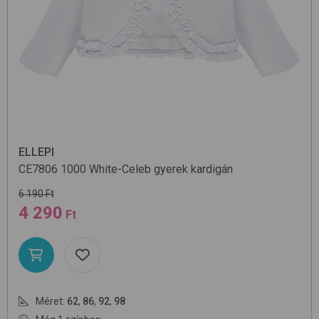
ELLEPI
CE7806
1000 White-Celeb
gyerek kardigán
6 190 Ft
4 290
Ft
Méret:
62
,
86
,
92
,
98