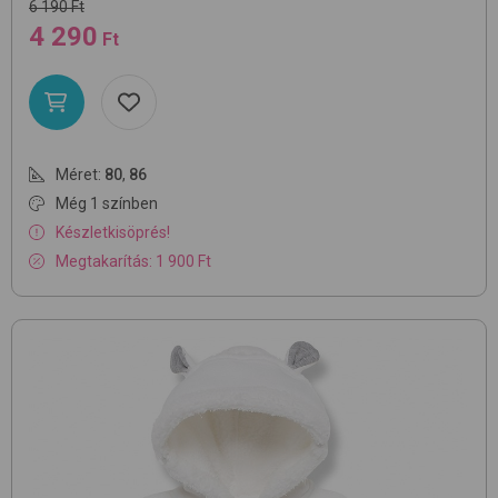
6 190 Ft
4 290
Ft
Méret:
80
,
86
Még 1 színben
Készletkisöprés!
Megtakarítás: 1 900 Ft