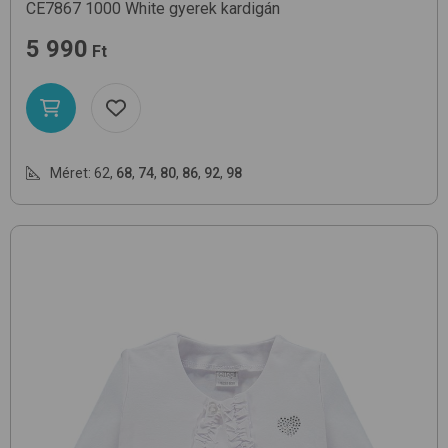
CE7867
1000 White
gyerek kardigán
5 990
Ft
Méret:
62
,
68
,
74
,
80
,
86
,
92
,
98