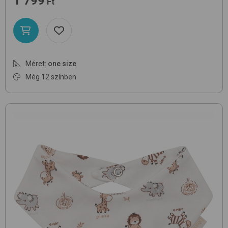
1 799
Ft
Méret:
one size
Még 12 színben