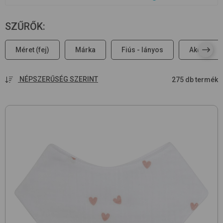
SZŰRŐK
:
Méret (fej)
Márka
Fiús - lányos
Akciós
NÉPSZERŰSÉG SZERINT
275 db termék