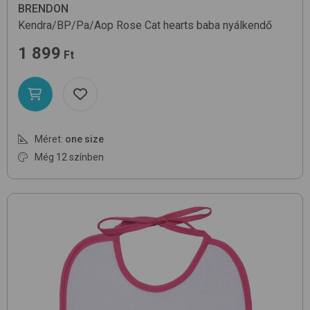
BRENDON
Kendra/BP/Pa/Aop
Rose Cat hearts
baba nyálkendő
1 899
Ft
Méret:
one size
Még 12 színben