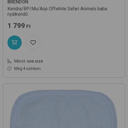
BRENDON
Kendra/BP/Mu/Aop
Offwhite Safari Animals
baba
nyálkendő
1 799
Ft
Méret:
one size
Még 4 színben