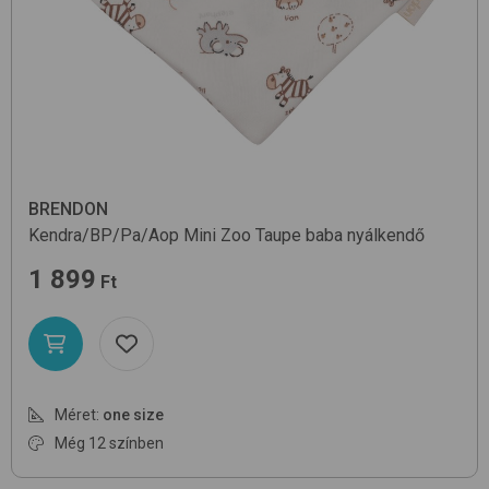
BRENDON
Kendra/BP/Pa/Aop
Mini Zoo Taupe
baba nyálkendő
1 899
Ft
Méret:
one size
Még 12 színben