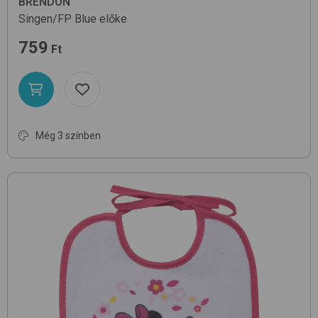
BRENDON
Singen/FP
Blue
előke
759
Ft
Még 3 színben