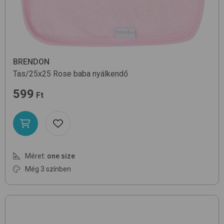
BRENDON
Tas/25x25
Rose
baba nyálkendő
599
Ft
Méret:
one size
Még 3 színben