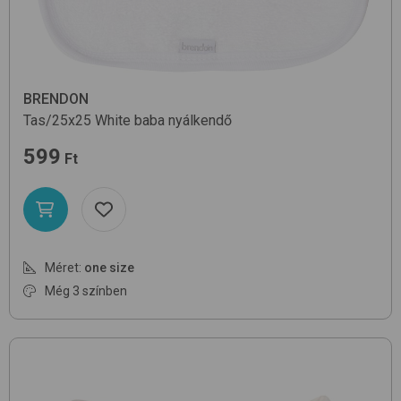
BRENDON
Tas/25x25
White
baba nyálkendő
599
Ft
Méret:
one size
Még 3 színben