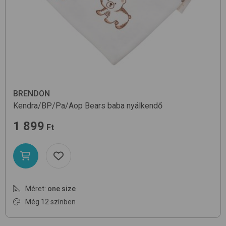
BRENDON
Kendra/BP/Pa/Aop
Bears
baba nyálkendő
1 899
Ft
Méret:
one size
Még 12 színben