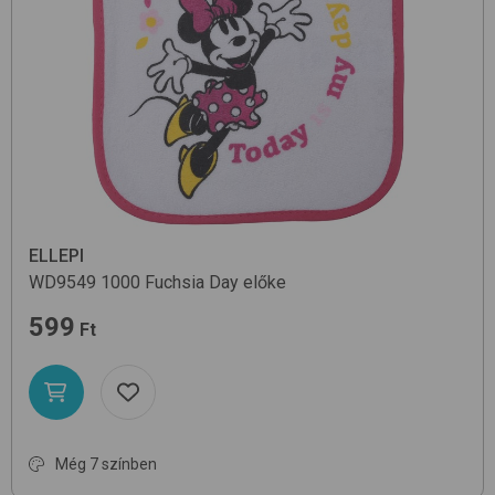
ELLEPI
WD9549
1000 Fuchsia Day
előke
599
Ft
Még 7 színben