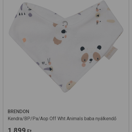
BRENDON
Kendra/BP/Pa/Aop
Off Wht Animals
baba nyálkendő
1 899
Ft