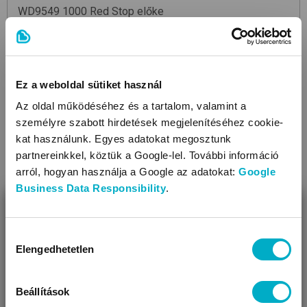
WD9549
1000 Red Stop
előke
599
Ft
Ez a weboldal sütiket használ
Az oldal működéséhez és a tartalom, valamint a
személyre szabott hirdetések megjelenítéséhez cookie-
Még 7 színben
kat használunk. Egyes adatokat megosztunk
partnereinkkel, köztük a Google-lel. További információ
arról, hogyan használja a Google az adatokat:
Google
Business Data Responsibility
.
BEZÁR
Miben segíthetünk?
Hozzájárulás
Elengedhetetlen
kiválasztása
Úgy látjuk, most jársz nálunk először!
Beállítások