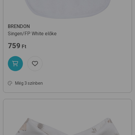
BRENDON
Singen/FP
White
előke
759
Ft
Még 3 színben