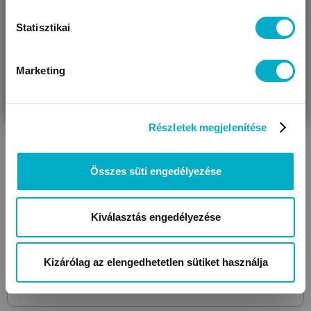
Statisztikai
Marketing
VÁRANDÓS
SZÜLŐ VAGYOK
AJÁNDÉKOT
VAGYOK
KERESEK
Részletek megjelenítése
ELLEPI
WD9549
1000 Red Day
előke
Összes süti engedélyezése
599
Ft
Kiválasztás engedélyezése
Kizárólag az elengedhetetlen sütiket használja
Még 7 színben