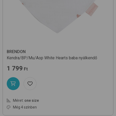
BRENDON
Kendra/BP/Mu/Aop
White Hearts
baba nyálkendő
1 799
Ft
Méret:
one size
Még 4 színben