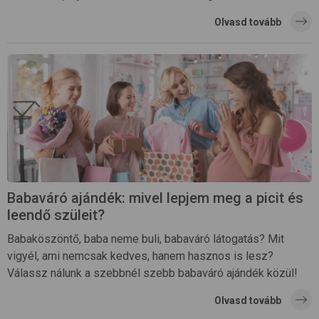
Olvasd tovább
Babaváró ajándék: mivel lepjem meg a picit és
leendő szüleit?
Babaköszöntő, baba neme buli, babaváró látogatás? Mit
vigyél, ami nemcsak kedves, hanem hasznos is lesz?
Válassz nálunk a szebbnél szebb babaváró ajándék közül!
Olvasd tovább