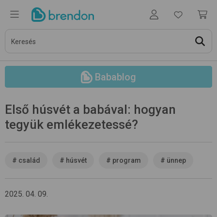
Babablog
Első húsvét a babával: hogyan
tegyük emlékezetessé?
#
család
#
húsvét
#
program
#
ünnep
2025. 04. 09.