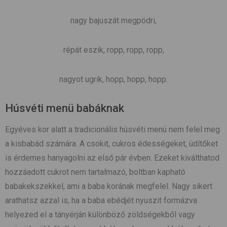
nagy bajuszát megpödri,
répát eszik, ropp, ropp, ropp,
nagyot ugrik, hopp, hopp, hopp.
Húsvéti menü babáknak
Egyéves kor alatt a tradicionális húsvéti menü nem felel meg
a kisbabád számára. A csokit, cukros édességeket, üdítőket
is érdemes hanyagolni az első pár évben. Ezeket kiválthatod
hozzáadott cukrot nem tartalmazó, boltban kapható
babakekszekkel, ami a baba korának megfelel. Nagy sikert
arathatsz azzal is, ha a baba ebédjét nyuszit formázva
helyezed el a tányérján különböző zöldségekből vagy