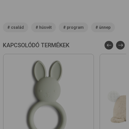
#
család
#
húsvét
#
program
#
ünnep
KAPCSOLÓDÓ TERMÉKEK