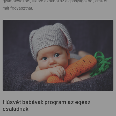
gyümölcsökből, illetve azokból az alapanyagokból, amiket
már fogyaszthat.
Húsvét babával: program az egész
családnak