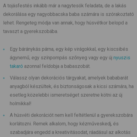
A tojásfestés inkább már a nagytesók feladata, de a lakás
dekorálása egy nagyobbacska baba számára is szórakoztató
lehet. Rengeteg módja van annak, hogy húsvétkor belopd a
tavaszt a gyerekszobába.
Egy báránykás párna, egy kép virágokkal, egy kiscsibés
ágynemű, egy színpompás szőnyeg vagy egy új
nyuszis
takaró
azonnal feldobja a babaszobát.
Válassz olyan dekorációs tárgyakat, amelyek bababarát
anyagból készültek, és biztonságosak a kicsi számára, ha
esetleg közelebbi ismeretséget szeretne kötni az új
holmikkal!
A húsvéti dekorációt nem kell feltétlenül a gyerekszobára
korlátozni. Remek alkalom, hogy kézműveskedj, és
szabadjára engedd a kreativitásodat, ráadásul az alkotás