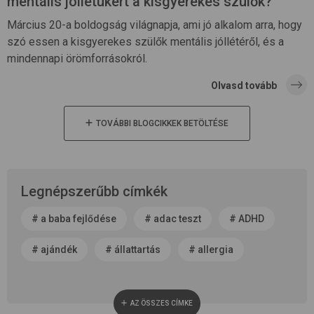
mentális jóllétükért a kisgyerekes szülők?
Március 20-a boldogság világnapja, ami jó alkalom arra, hogy
szó essen a kisgyerekes szülők mentális jóllétéről, és a
mindennapi örömforrásokról.
Olvasd tovább
TOVÁBBI BLOGCIKKEK BETÖLTÉSE
Legnépszerűbb címkék
#
a baba fejlődése
#
adac teszt
#
ADHD
#
ajándék
#
állattartás
#
allergia
#
alvás
#
anyaság
#
anyatej
AZ ÖSSZES CÍMKE
#
apaság
#
baba neme
#
baba patika