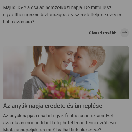
Május 15-e a család nemzetközi napja. De mitől lesz
egy otthon igazán biztonságos és szeretetteljes közeg a
baba számára?
Olvasd tovább
Az anyák napja eredete és ünneplése
Az anyák napja a család egyik fontos ünnepe, amelyet
számtalan módon lehet felejthetetlenné tenni évről évre.
Mióta ünnepeljük, és mitől válhat különlegessé?