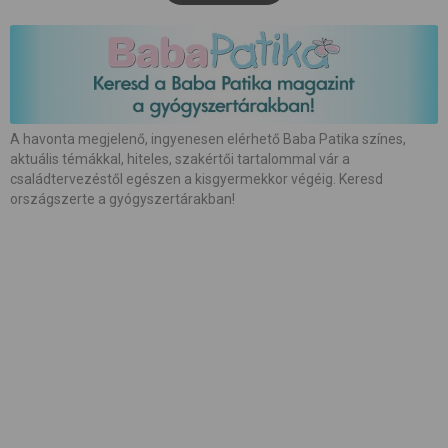
#
babaápolás
#
babakocsi
#
babamasszázs
#
babaszoba
#
beszédfejlődés
#
betegség
A havonta megjelenő, ingyenesen elérhető Baba Patika színes,
aktuális témákkal, hiteles, szakértői tartalommal vár a
#
biztonság
#
bőrápolás
#
család
családtervezéstől egészen a kisgyermekkor végéig. Keresd
országszerte a gyógyszertárakban!
#
családalapítás
#
császármetszés
#
egészség
#
etetés
#
etetőszék
#
farsang
#
fejlesztés
#
fejlődés
#
fogápolás
#
fogzás
#
fotózás
#
gátmetszés
#
gyerekcipő
#
gyereknevelés
#
gyerekülés