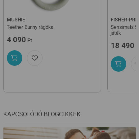
MUSHIE
FISHER-PRI
Teether Bunny
rágóka
Sensimals S
játék
4 090
Ft
18 490
F
KAPCSOLÓDÓ BLOGCIKKEK