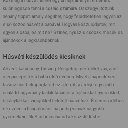
Közeleg a húsvét: ismét egy ünnep, amelyet érdemes
különlegessé tenni a család számára. Összegyűjtöttünk
néhány tippet, amely segíthet, hogy feledhetetlen legyen az
első közös húsvét a babával. Hogyan készülődjetek, mit
egyen a baba, és mit ne? Színes, nyuszis csodák, mesék és
ajándékok a legkisebbeknek.
Húsvéti készülődés kicsiknek
Advent, karácsony, farsang. Rengeteg mérföldkő van, amit
megünnepeltek a baba első évében. Mivel a napsütéses
tavasz már bekopogtatott az ajtón, itt az ideje egy újabb
családi hagyomány kialakításának: a tojásokkal, nyuszikkal,
báránykákkal, virágokkal tarkított húsvétnak. Érdemes időben
elkezdeni a hangolódást, ha pedig vannak nagyobb
gyermekeid, őket is bevonhatod a készülődésbe.