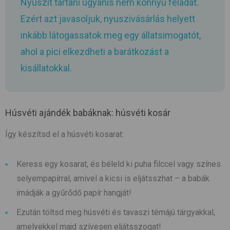
Nyuszit tartani ugyanis nem könnyű feladat.
Ezért azt javasoljuk, nyuszivásárlás helyett
inkább látogassatok meg egy állatsimogatót,
ahol a pici elkezdheti a barátkozást a
kisállatokkal.
Húsvéti ajándék babáknak: húsvéti kosár
Így készítsd el a húsvéti kosarat:
Keress egy kosarat, és béleld ki puha filccel vagy színes
selyempapírral, amivel a kicsi is eljátsszhat – a babák
imádják a gyűrődő papír hangját!
Ezután töltsd meg húsvéti és tavaszi témájú tárgyakkal,
amelyekkel majd szívesen eljátsszogat!