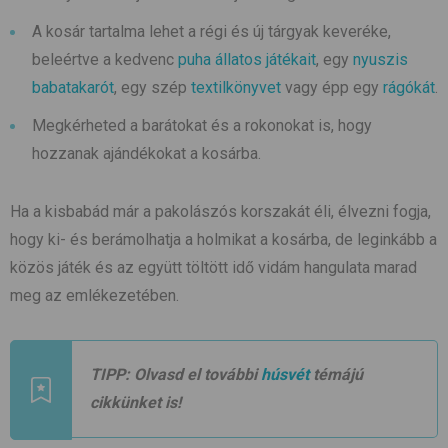
A kosár tartalma lehet a régi és új tárgyak keveréke,
beleértve a kedvenc
puha állatos játékait
, egy
nyuszis
babatakarót
, egy szép
textilkönyvet
vagy épp egy
rágókát
.
Megkérheted a barátokat és a rokonokat is, hogy
hozzanak ajándékokat a kosárba.
Ha a kisbabád már a pakolászós korszakát éli, élvezni fogja,
hogy ki- és berámolhatja a holmikat a kosárba, de leginkább a
közös játék és az együtt töltött idő vidám hangulata marad
meg az emlékezetében.
TIPP: Olvasd el további
húsvét
témájú
cikkünket is!