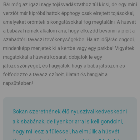
Bár még az igazi nagy tojásvadászathoz túl kicsi, de egy mini
verziót már kipróbálhattok épphogy csak elrejtett tojásokkal,
amelyeket örömteli sikongatásokkal fog megtalálni. A húsvét
a babával remek alkalom arra, hogy elkezdd bevonni a picit a
szabadtéri tavaszi tevékenységekbe. Ha az időjárás engedi,
mindenképp menjetek ki a kertbe vagy egy parkba! Vigyétek
magatokkal a húsvéti kosarat, dobjatok le egy
játszószőnyeget, és hagyjátok, hogy a baba játsszon és
felfedezze a tavasz színeit, illatait és hangjait a
napsütésben!
Sokan szeretnének élő nyuszival kedveskedni
a kisbabának, de ilyenkor arra is kell gondolni,
hogy mi lesz a fülessel, ha elmúlik a húsvét.