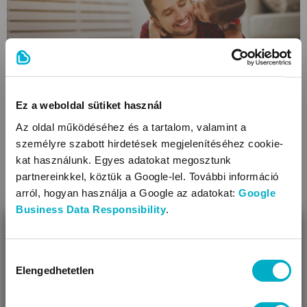
Ez a weboldal sütiket használ
Váljon az apák napja is családi ünneppé!
Az oldal működéséhez és a tartalom, valamint a
Mit takar az apai kötődés, és miről szól az apák napja?
személyre szabott hirdetések megjelenítéséhez cookie-
Hogyan készülj rá a gyerekekkel? Tippek, hogy emlékezetes
kat használunk. Egyes adatokat megosztunk
legyen ez az ünnepnap az egész család számára.
partnereinkkel, köztük a Google-lel. További információ
arról, hogyan használja a Google az adatokat:
Google
Olvasd tovább
Business Data Responsibility
.
BEZÁR
Miben segíthetünk?
Hozzájárulás
Elengedhetetlen
kiválasztása
Úgy látjuk, most jársz nálunk először!