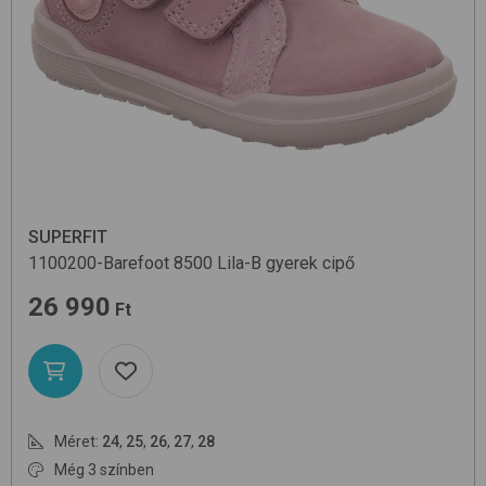
SUPERFIT
1100200-Barefoot
8500 Lila-B
gyerek cipő
26 990
Ft
Méret:
24
,
25
,
26
,
27
,
28
Még 3 színben