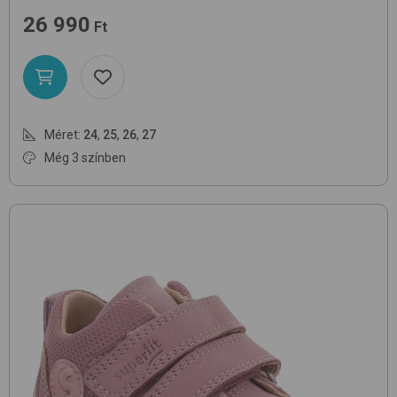
26 990
Ft
Méret:
24
,
25
,
26
,
27
Még 3 színben