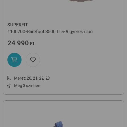
SUPERFIT
1100200-Barefoot
8500 Lila-A
gyerek cipő
24 990
Ft
Méret:
20
,
21
,
22
,
23
Még 3 színben