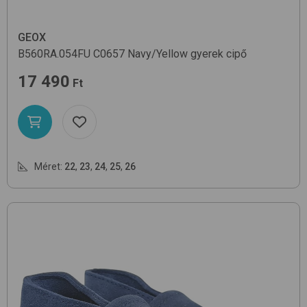
GEOX
B560RA.054FU
C0657 Navy/Yellow
gyerek cipő
17 490
Ft
Méret:
22
,
23
,
24
,
25
,
26