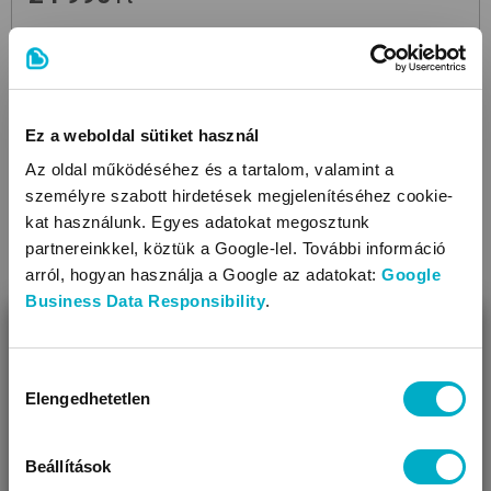
Méret:
20
,
21
,
22
,
23
Ez a weboldal sütiket használ
Még 16 színben
Az oldal működéséhez és a tartalom, valamint a
személyre szabott hirdetések megjelenítéséhez cookie-
kat használunk. Egyes adatokat megosztunk
partnereinkkel, köztük a Google-lel. További információ
arról, hogyan használja a Google az adatokat:
Google
Business Data Responsibility
.
BEZÁR
Miben segíthetünk?
Hozzájárulás
Elengedhetetlen
kiválasztása
Úgy látjuk, most jársz nálunk először!
Beállítások