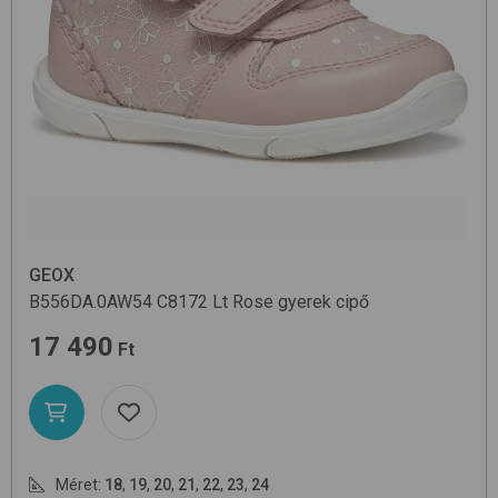
GEOX
B556DA.0AW54
C8172 Lt Rose
gyerek cipő
17 490
Ft
Méret:
18
,
19
,
20
,
21
,
22
,
23
,
24