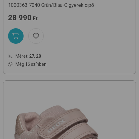
1000363
7040 Grün/Blau-C
gyerek cipő
28 990
Ft
Méret:
27
,
28
Még 16 színben