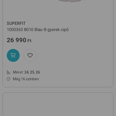
SUPERFIT
1000363
8010 Blau-B
gyerek cipő
26 990
Ft
Méret:
24
,
25
,
26
Még 16 színben