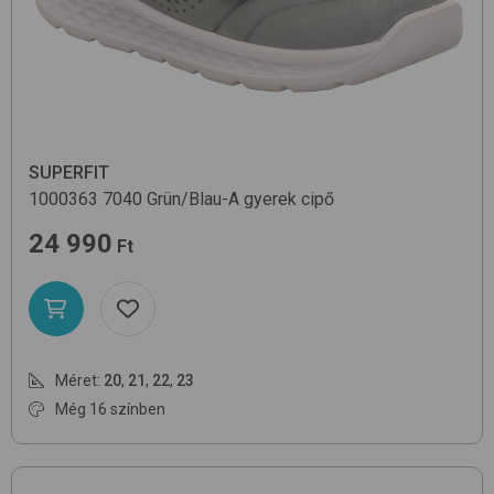
SUPERFIT
1000363
7040 Grün/Blau-A
gyerek cipő
24 990
Ft
Méret:
20
,
21
,
22
,
23
Még 16 színben