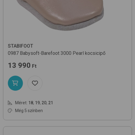
STABIFOOT
0987 Babysoft-Barefoot
3000 Pearl
kocsicipő
13 990
Ft
Méret:
18
,
19
,
20
,
21
Még 5 színben