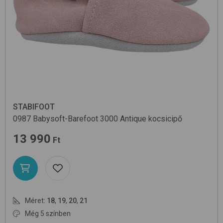
STABIFOOT
0987 Babysoft-Barefoot
3000 Antique
kocsicipő
13 990
Ft
Méret:
18
,
19
,
20
,
21
Még 5 színben