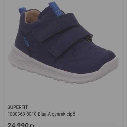
SUPERFIT
1000363
8010 Blau-A
gyerek cipő
24 990
Ft