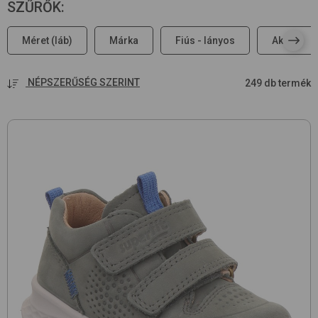
SZŰRŐK
:
Méret (láb)
Márka
Fiús - lányos
Akciós
NÉPSZERŰSÉG SZERINT
249 db termék