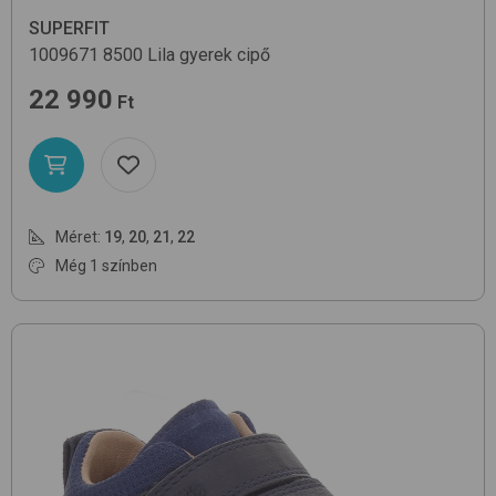
SUPERFIT
1009671
8500 Lila
gyerek cipő
22 990
Ft
Méret:
19
,
20
,
21
,
22
Még 1 színben