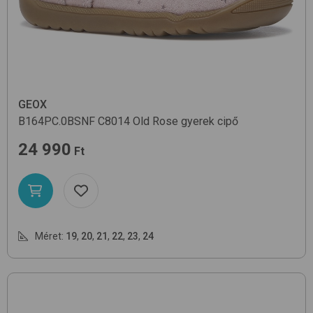
GEOX
B164PC.0BSNF
C8014 Old Rose
gyerek cipő
24 990
Ft
Méret:
19
,
20
,
21
,
22
,
23
,
24