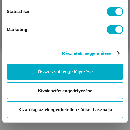
Statisztikai
Marketing
VÁRANDÓS
SZÜLŐ VAGYOK
AJÁNDÉKOT
VAGYOK
KERESEK
Részletek megjelenítése
SUPERFIT
1009671
8000 Blau
gyerek cipő
22 990
Összes süti engedélyezése
Ft
Kiválasztás engedélyezése
Méret:
19
,
20
,
21
,
22
Kizárólag az elengedhetetlen sütiket használja
Még 1 színben