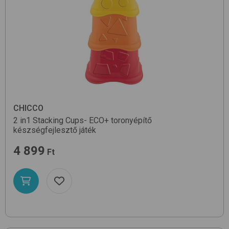
CHICCO
2 in1 Stacking Cups- ECO+
toronyépítő
készségfejlesztő játék
4 899
Ft