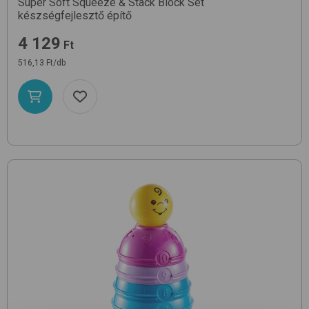
Super Soft Squeeze & Stack Block Set
készségfejlesztő építő
4 129
Ft
516,13 Ft/db