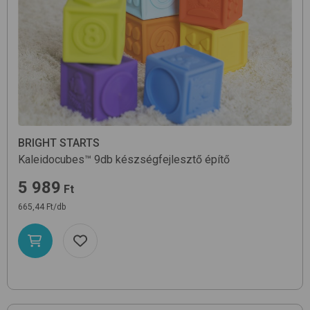
BRIGHT STARTS
Kaleidocubes™ 9db
készségfejlesztő építő
5 989
Ft
665,44 Ft/db