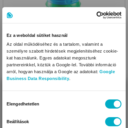
Ez a weboldal sütiket használ
Az oldal működéséhez és a tartalom, valamint a
személyre szabott hirdetések megjelenítéséhez cookie-
kat használunk. Egyes adatokat megosztunk
FISHER-PRICE
partnereinkkel, köztük a Google-lel. További információ
Stack & Roll Cups W4472
toronyépítő készségfejlesztő
arról, hogyan használja a Google az adatokat:
Google
játék
Business Data Responsibility
.
5 490
BEZÁR
Ft
Miben segíthetünk?
Hozzájárulás
Elengedhetetlen
kiválasztása
Úgy látjuk, most jársz nálunk először!
Beállítások