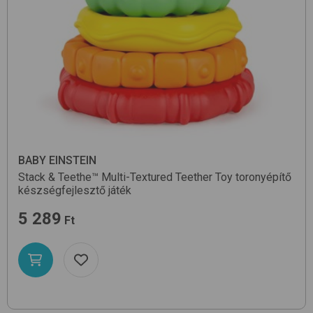
BABY EINSTEIN
Stack & Teethe™ Multi-Textured Teether Toy
toronyépítő
készségfejlesztő játék
5 289
Ft