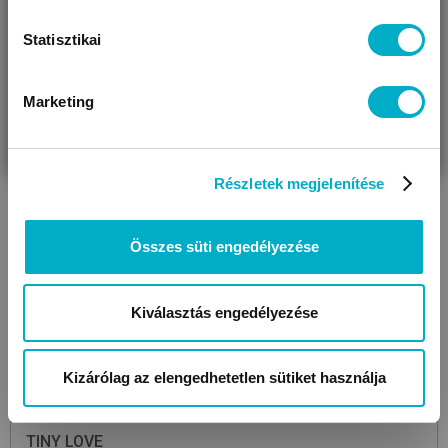
Statisztikai
Marketing
VÁRANDÓS
SZÜLŐ VAGYOK
AJÁNDÉKOT
VAGYOK
KERESEK
Részletek megjelenítése
Összes süti engedélyezése
Kiválasztás engedélyezése
Kizárólag az elengedhetetlen sütiket használja
TINY LOVE