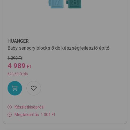
HUANGER
Baby sensory blocks 8 db
készségfejlesztő építő
6 290 Ft
4 989
Ft
623,63 Ft/db
Készletkisöprés!
Megtakarítás: 1 301 Ft