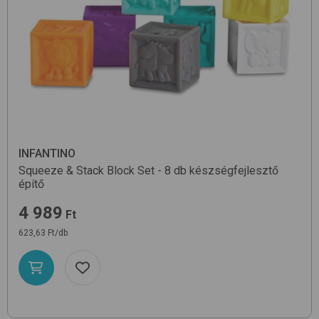
INFANTINO
Squeeze & Stack Block Set - 8 db
készségfejlesztő
építő
4 989
Ft
623,63 Ft/db