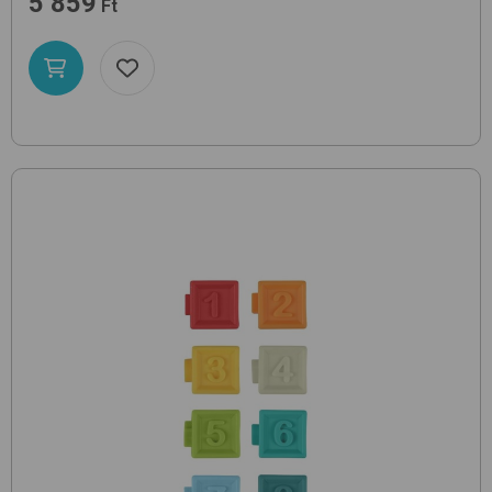
5 859
Ft