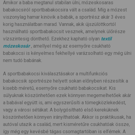
Amikor a baba megtanul stabilan ülni, mózeskosaras
babakocsiról sportbabakocsira vált a család. Míg a mózest
viszonylag hamar kinövik a babák, a sportrész akár 3 éves
korig használatban marad. Vannak, akik újszülöttkortól
használható sportbabakocsit vesznek, amelynek ülőrésze
vízszintesig dönthető. Ezekhez kapható olyan
textil
mózeskosár
, amellyel még az esernyőre csukható
babakocsi is kényelmes fekhellyé varázsolható egy még ülni
nem tudó babának.
A sportbabakocsi kiválasztásakor a multifunkciós
babakocsik sportrésze helyett sokan előnyben részesítik a
kisebb méretű, esernyőre csukható babakocsikat. Kis
súlyuknak köszönhetően ezek könnyen megemelhetőek akár
a babával együtt is, ami egyszerűsíti a tömegközlekedést,
vagy a városi sétákat. A bolygósítható első kereküknek
köszönhetően könnyen irányíthatóak. Akkor is praktikusak, ha
autóval utazik a család, mert kisméretűre csukhatóak össze,
így még egy kevésbé tágas csomagtartóban is elférnek. A