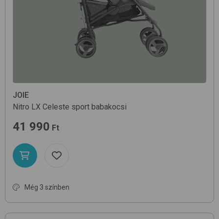
JOIE
Nitro LX
Celeste
sport babakocsi
41 990
Ft
Még 3 színben