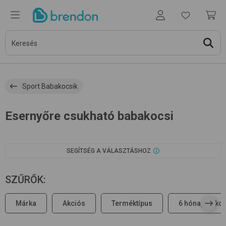
Sport Babakocsik
Esernyőre csukható babakocsi
SEGÍTSÉG A VÁLASZTÁSHOZ
SZŰRŐK
:
Márka
Akciós
Terméktípus
6 hónapos kor