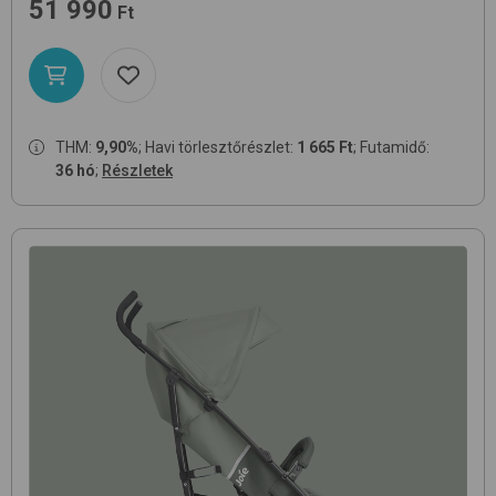
51 990
Ft
THM:
9,90%
; Havi törlesztőrészlet:
1 665 Ft
; Futamidő:
36 hó
;
Részletek