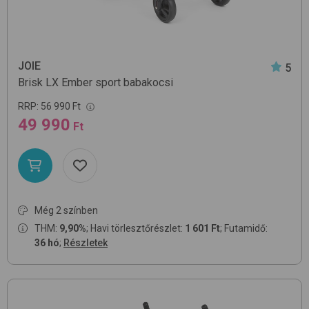
JOIE
5
Brisk LX
Ember
sport babakocsi
RRP:
56 990 Ft
49 990
Ft
Még 2 színben
THM:
9,90%
; Havi törlesztőrészlet:
1 601 Ft
; Futamidő:
36 hó
;
Részletek