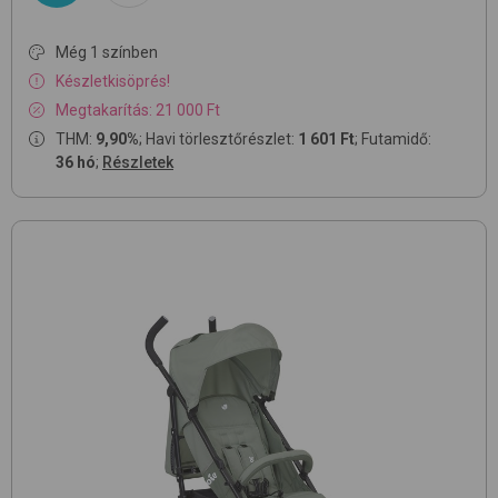
Még 1 színben
Készletkisöprés!
Megtakarítás: 21 000 Ft
THM:
9,90%
; Havi törlesztőrészlet:
1 601 Ft
; Futamidő:
36 hó
;
Részletek