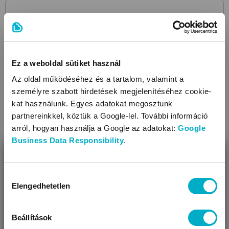
Ez a weboldal sütiket használ
Az oldal működéséhez és a tartalom, valamint a
személyre szabott hirdetések megjelenítéséhez cookie-
kat használunk. Egyes adatokat megosztunk
partnereinkkel, köztük a Google-lel. További információ
arról, hogyan használja a Google az adatokat:
Google
Business Data Responsibility
.
BEZÁR
Miben segíthetünk?
Hozzájárulás
Elengedhetetlen
kiválasztása
Úgy látjuk, most jársz nálunk először!
Beállítások
PEG