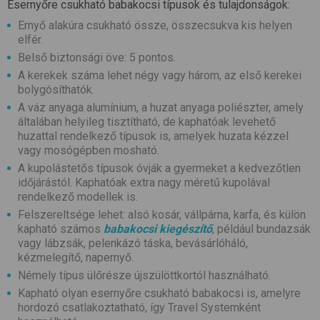
Esernyőre csukható babakocsi típusok és tulajdonságok:
Ernyő alakúra csukható össze, összecsukva kis helyen
elfér.
Belső biztonsági öve: 5 pontos.
A kerekek száma lehet négy vagy három, az első kerekei
bolygósíthatók.
A váz anyaga alumínium, a huzat anyaga poliészter, amely
általában helyileg tisztítható, de kaphatóak levehető
huzattal rendelkező típusok is, amelyek huzata kézzel
vagy mosógépben mosható.
A kupolástetős típusok óvják a gyermeket a kedvezőtlen
időjárástól. Kaphatóak extra nagy méretű kupolával
rendelkező modellek is.
Felszereltsége lehet: alsó kosár, vállpárna, karfa, és külön
kapható számos
babakocsi kiegészítő
, például bundazsák
vagy lábzsák, pelenkázó táska, bevásárlóháló,
kézmelegítő, napernyő.
Némely típus ülőrésze újszülöttkortól használható.
Kapható olyan esernyőre csukható babakocsi is, amelyre
hordozó csatlakoztatható, így Travel Systemként