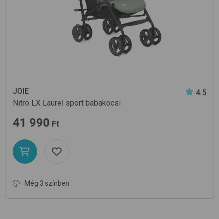
JOIE
4.5
Nitro LX
Laurel
sport babakocsi
41 990
Ft
Még 3 színben