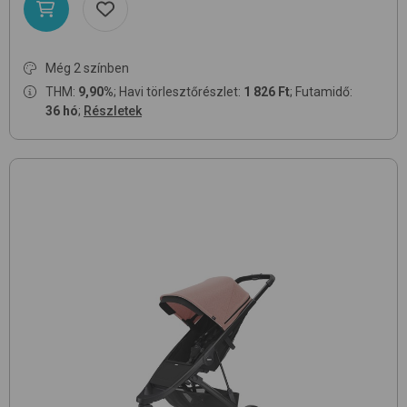
Még 2 színben
THM:
9,90%
; Havi törlesztőrészlet:
1 826 Ft
; Futamidő:
36 hó
;
Részletek