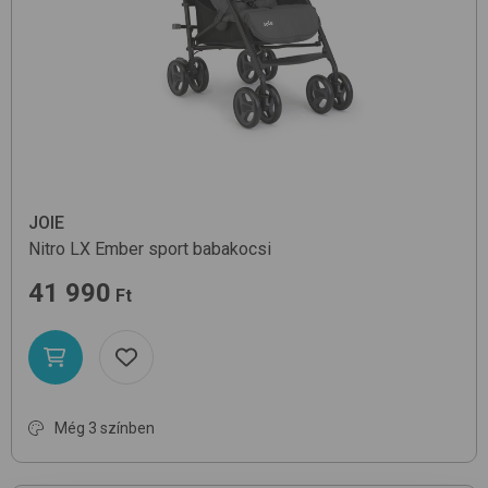
JOIE
Nitro LX
Ember
sport babakocsi
41 990
Ft
Még 3 színben