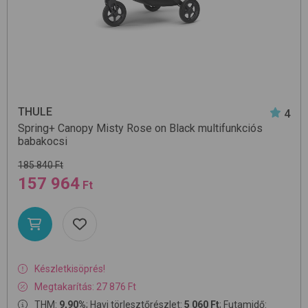
THULE
4
Spring+ Canopy
Misty Rose on Black
multifunkciós
babakocsi
185 840 Ft
157 964
Ft
Készletkisöprés!
Megtakarítás: 27 876 Ft
THM:
9,90%
; Havi törlesztőrészlet:
5 060 Ft
; Futamidő: