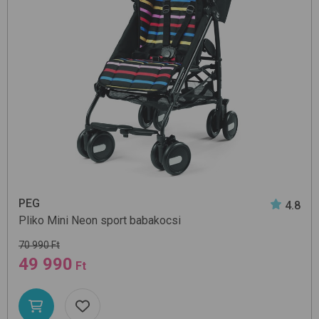
PEG
4.8
Pliko Mini
Neon
sport babakocsi
70 990 Ft
49 990
Ft