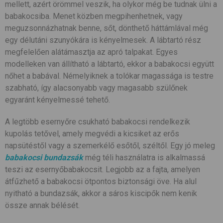
mellett, azért örömmel veszik, ha olykor még be tudnak ülni a
babakocsiba. Menet közben megpihenhetnek, vagy
meguzsonnázhatnak benne, sőt, dönthető háttámlával még
egy délutáni szunyókára is kényelmesek. A lábtartó rész
megfelelően alátámasztja az apró talpakat. Egyes
modelleken van állítható a lábtartó, ekkor a babakocsi együtt
nőhet a babával. Némelyiknek a tolókar magassága is testre
szabható, így alacsonyabb vagy magasabb szülőnek
egyaránt kényelmessé tehető.
A legtöbb esernyőre csukható babakocsi rendelkezik
kupolás tetővel, amely megvédi a kicsiket az erős
napsütéstől vagy a szemerkélő esőtől, széltől. Egy jó meleg
babakocsi bundazsák
még téli használatra is alkalmassá
teszi az esernyőbabakocsit. Legjobb az a fajta, amelyen
átfűzhető a babakocsi ötpontos biztonsági öve. Ha alul
nyitható a bundazsák, akkor a sáros kiscipők nem kenik
össze annak bélését.