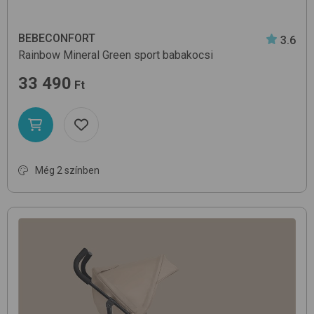
BEBECONFORT
3.6
Rainbow
Mineral Green
sport babakocsi
33 490
Ft
Még 2 színben