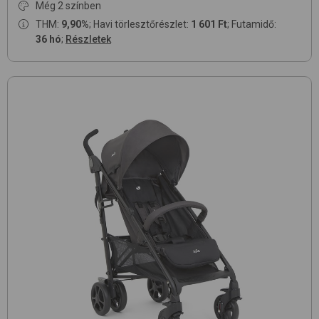
Még 2 színben
THM:
9,90%
; Havi törlesztőrészlet:
1 601 Ft
; Futamidő:
36 hó
;
Részletek