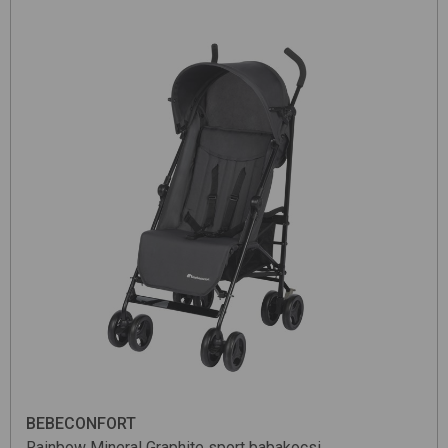
BEBECONFORT
Rainbow
Mineral Graphite
sport babakocsi