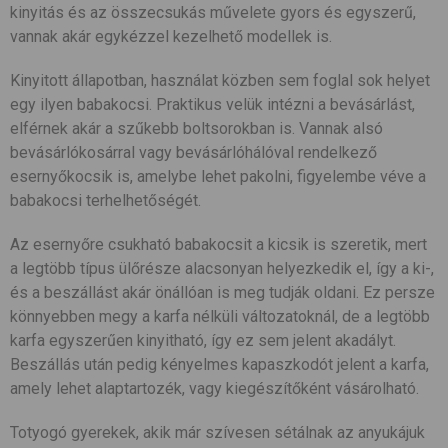
kinyitás és az összecsukás művelete gyors és egyszerű,
vannak akár egykézzel kezelhető modellek is.
Kinyitott állapotban, használat közben sem foglal sok helyet
egy ilyen babakocsi. Praktikus velük intézni a bevásárlást,
elférnek akár a szűkebb boltsorokban is. Vannak alsó
bevásárlókosárral vagy bevásárlóhálóval rendelkező
esernyőkocsik is, amelybe lehet pakolni, figyelembe véve a
babakocsi terhelhetőségét.
Az esernyőre csukható babakocsit a kicsik is szeretik, mert
a legtöbb típus ülőrésze alacsonyan helyezkedik el, így a ki-,
és a beszállást akár önállóan is meg tudják oldani. Ez persze
könnyebben megy a karfa nélküli változatoknál, de a legtöbb
karfa egyszerűen kinyitható, így ez sem jelent akadályt.
Beszállás után pedig kényelmes kapaszkodót jelent a karfa,
amely lehet alaptartozék, vagy kiegészítőként vásárolható.
Totyogó gyerekek, akik már szívesen sétálnak az anyukájuk