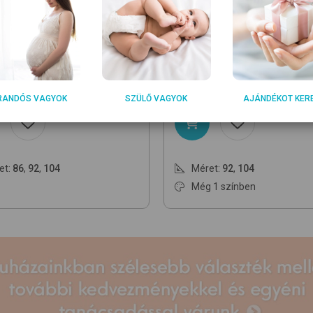
HOES
PLAYSHOES
3
11 Navy
gyerek esőkabát
408750
7 Blue
esőpelerin
490
9 290
Ft
Ft
RANDÓS VAGYOK
SZÜLŐ VAGYOK
AJÁNDÉKOT KER
et:
86
,
92
,
104
Méret:
92
,
104
Még 1 színben