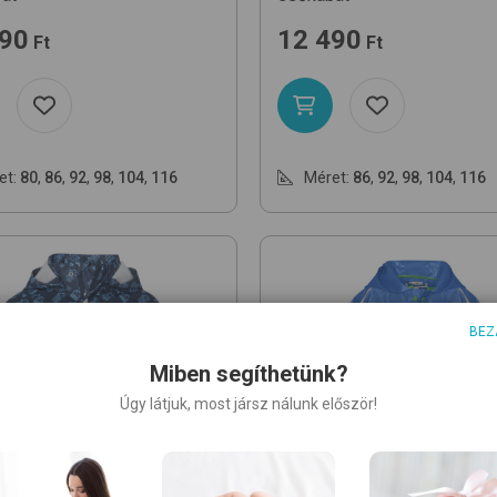
490
12 490
Ft
Ft
et:
80
,
86
,
92
,
98
,
104
,
116
Méret:
86
,
92
,
98
,
104
,
116
BEZ
Miben segíthetünk?
Úgy látjuk, most jársz nálunk először!