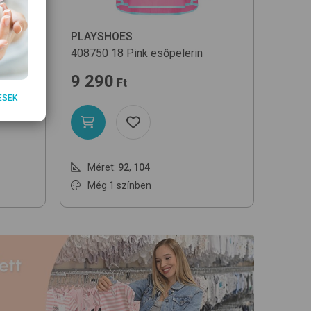
PLAYSHOES
408750
18 Pink
esőpelerin
9 290
Ft
ESEK
Méret:
92
,
104
Még 1 színben