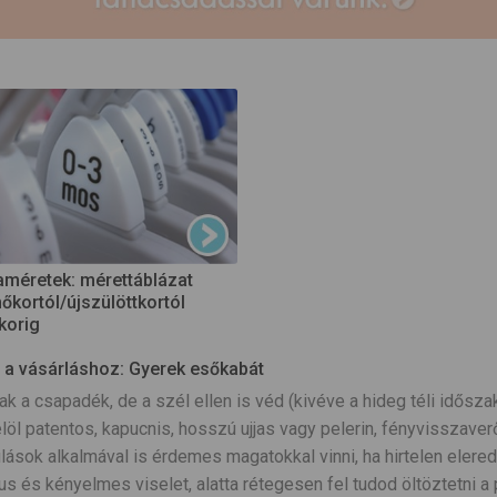
méretek: mérettáblázat
kortól/újszülöttkortól
korig
 a vásárláshoz: Gyerek esőkabát
 a csapadék, de a szél ellen is véd (kivéve a hideg téli időszak
löl patentos, kapucnis, hosszú ujjas vagy pelerin, fényvisszaverő 
lások alkalmával is érdemes magatokkal vinni, ha hirtelen elere
us és kényelmes viselet, alatta rétegesen fel tudod öltöztetni a p