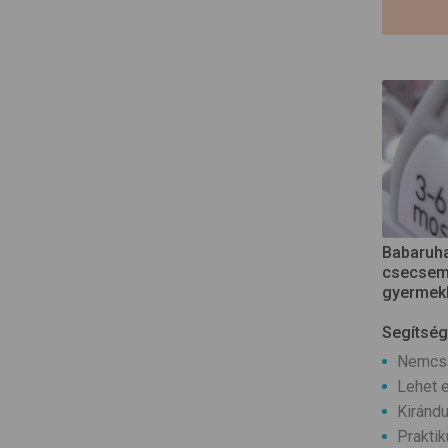
Babaruha
csecsemő
gyermek
Segítség
Nemcsak
Lehet e
Kirándu
Praktik