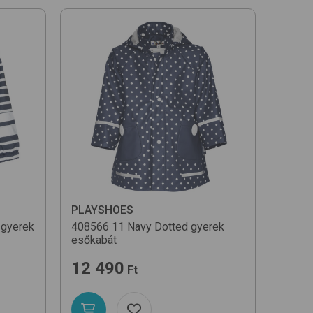
PLAYSHOES
gyerek
408566
11 Navy Dotted
gyerek
esőkabát
12 490
Ft