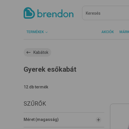
TERMÉKEK
AKCIÓK
MÁR
Kabátok
Gyerek esőkabát
12 db termék
SZŰRŐK
Méret (magasság)