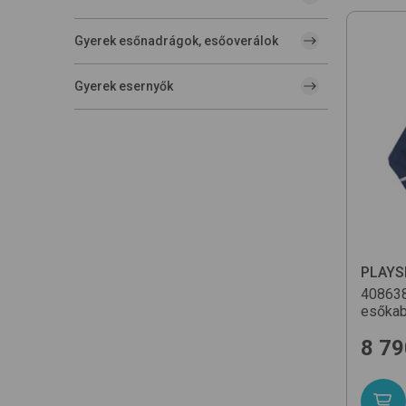
Gyerek esőnadrágok, esőoverálok
Gyerek esernyők
PLAYS
40863
esőkab
8 79