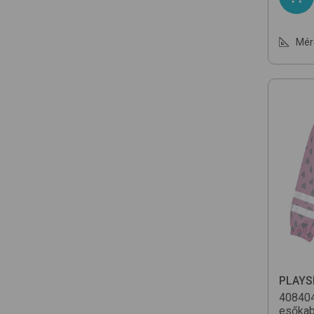
Mér
PLAYS
40840
esőkab