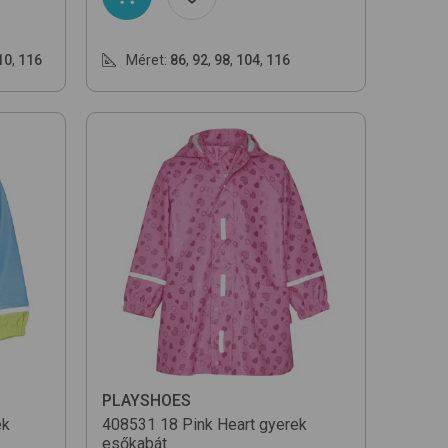
10
,
116
Méret:
86
,
92
,
98
,
104
,
116
PLAYSHOES
ek
408531
18 Pink Heart
gyerek
esőkabát