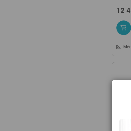
12 
Mér