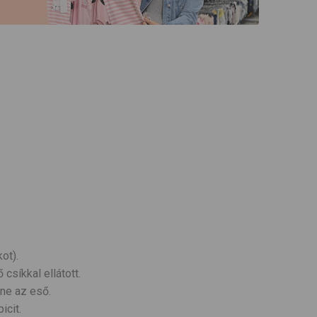
ot).
csíkkal ellátott.
dne az eső.
icit.