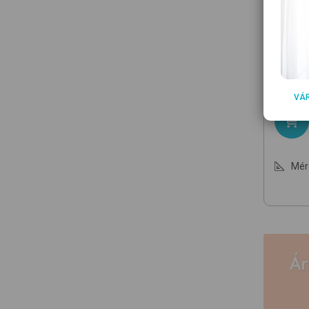
PLAYS
40853
12 
VÁ
Mér