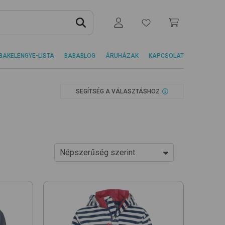
BAKELENGYE-LISTA
BABABLOG
ÁRUHÁZAK
KAPCSOLAT
SEGÍTSÉG A VÁLASZTÁSHOZ
Népszerűség szerint
Ár szerint növekvő
Ár szerint csökkenő
Népszerűség szerint
Újdonságok