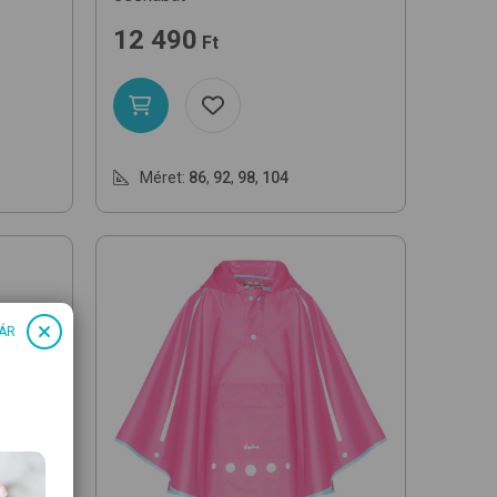
12 490
Ft
Méret:
86
,
92
,
98
,
104
ÁR