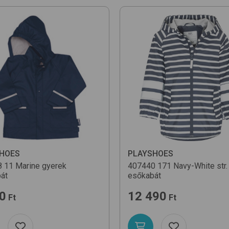
HOES
PLAYSHOES
8
11 Marine
gyerek
407440
171 Navy-White str.
át
esőkabát
0
12 490
Ft
Ft