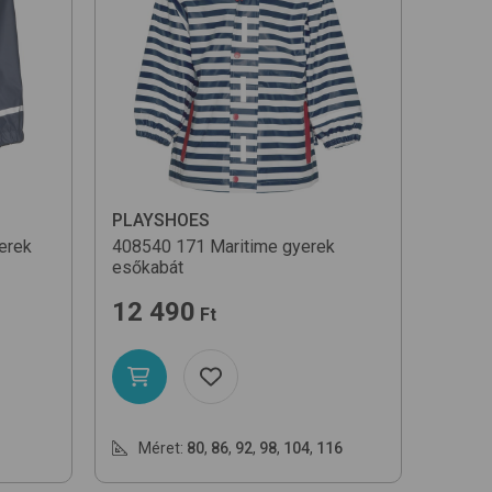
Egységár szerint növekvő
Egységár szerint csökkenő
Név szerint (A-Z)
PLAYSHOES
erek
408540
171 Maritime
gyerek
esőkabát
12 490
Ft
Méret:
80
,
86
,
92
,
98
,
104
,
116