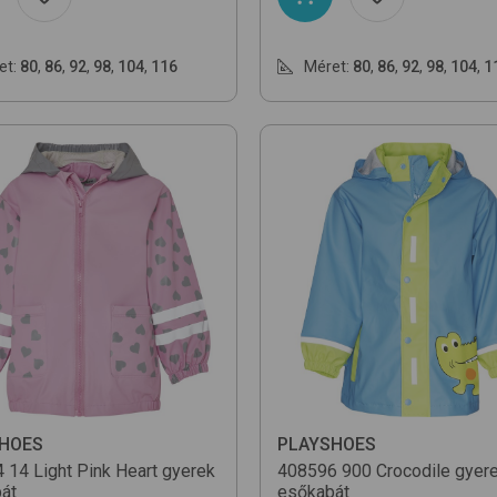
et:
80
,
86
,
92
,
98
,
104
,
116
Méret:
80
,
86
,
92
,
98
,
104
,
1
HOES
PLAYSHOES
4
14 Light Pink Heart
gyerek
408596
900 Crocodile
gyer
át
esőkabát