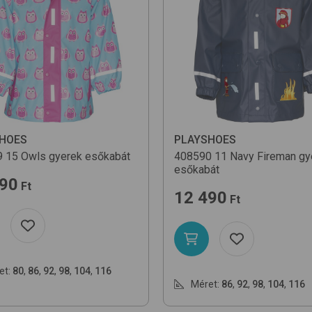
HOES
PLAYSHOES
9
15 Owls
gyerek esőkabát
408590
11 Navy Fireman
gy
esőkabát
490
Ft
12 490
Ft
et:
80
,
86
,
92
,
98
,
104
,
116
Méret:
86
,
92
,
98
,
104
,
116