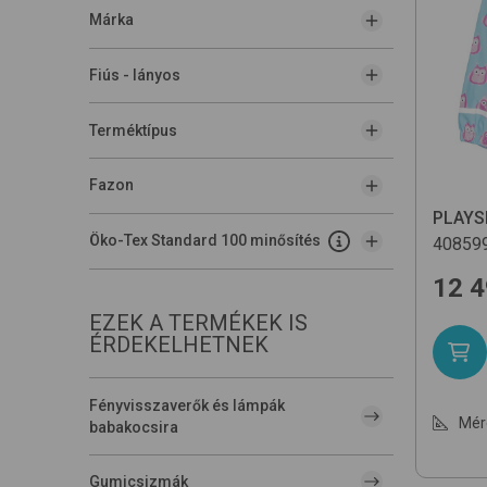
Márka
Fiús - lányos
Terméktípus
Fazon
PLAYS
Öko-Tex Standard 100 minősítés
40859
12 
EZEK A TERMÉKEK IS
ÉRDEKELHETNEK
Fényvisszaverők és lámpák
Mér
babakocsira
Gumicsizmák