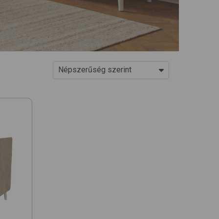
Népszerűség szerint
Ár szerint növekvő
Ár szerint csökkenő
Népszerűség szerint
Újdonságok
Egységár szerint növekvő
Egységár szerint csökkenő
Név szerint (A-Z)