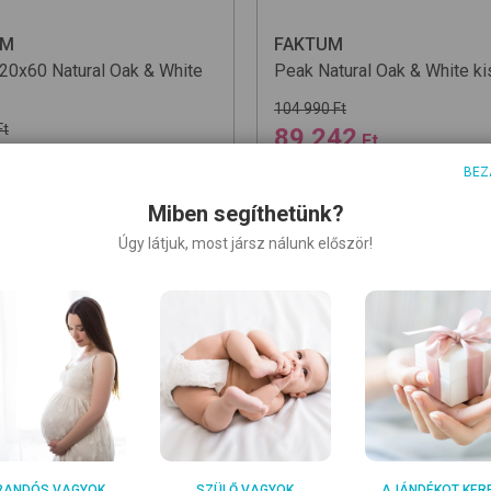
UM
FAKTUM
120x60
Natural Oak & White
Peak
Natural Oak & White
ki
104 990 Ft
Ft
89 242
Ft
990
Ft
BEZ
Miben segíthetünk?
Úgy látjuk, most jársz nálunk először!
Készletkisöprés!
letkisöprés!
Megtakarítás: 15 748 Ft
akarítás: 20 000 Ft
THM:
9,90%
; Havi törlesztő
M:
9,90%
; Havi törlesztőrészlet:
2 859 Ft
; Futamidő:
36 hó
;
2 Ft
; Futamidő:
36 hó
;
Részletek
zletek
RANDÓS VAGYOK
SZÜLŐ VAGYOK
AJÁNDÉKOT KER