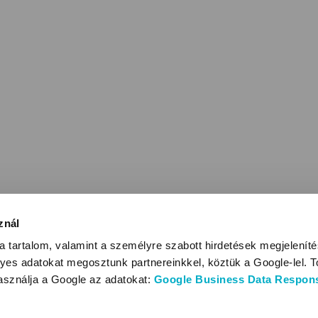
znál
 tartalom, valamint a személyre szabott hirdetések megjelenít
yes adatokat megosztunk partnereinkkel, köztük a Google-lel. T
használja a Google az adatokat:
Google Business Data Responsi