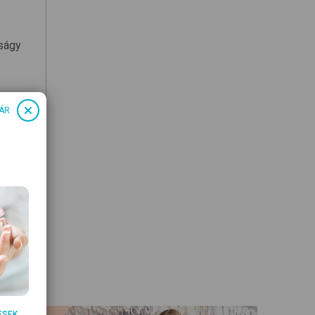
ságy
ÁR
részlet:
ESEK