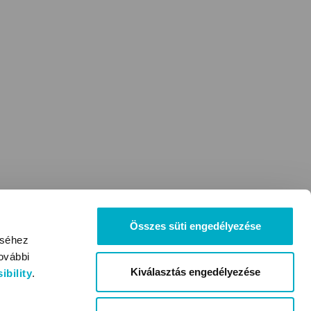
Összes süti engedélyezése
éséhez
ovábbi
Kiválasztás engedélyezése
bility
.