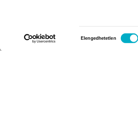
Hozzájárulás
Elengedhetetlen
kiválasztása
FELIRATKOZÁS HÍRLEVÉLRE