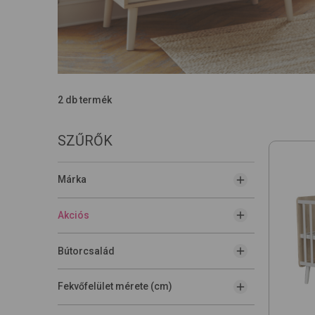
2 db termék
SZŰRŐK
Márka
Akciós
Bútorcsalád
Fekvőfelület mérete (cm)