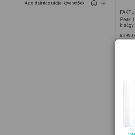
Az oldalrács rúdjai kivehetőek
FAKT
Peak 
kiságy
89 990 
69 
Kész
Megt
TH
2 24
Rés
VÁ