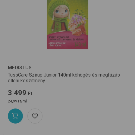
MEDISTUS
TussCare Szirup Junior 140ml
köhögés és megfázás
elleni készítmény
3 499
Ft
24,99 Ft/ml