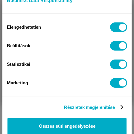
Business Data Responsibility
.
BEZÁR
Miben segíthetünk?
Hozzájárulás
Elengedhetetlen
kiválasztása
Úgy látjuk, most jársz nálunk először!
Beállítások
Köhögés, krupp, asztma – légúti panaszok a gyerekeknél
Statisztikai
Marketing
VÁRANDÓS
SZÜLŐ VAGYOK
AJÁNDÉKOT
VAGYOK
KERESEK
Részletek megjelenítése
Összes süti engedélyezése