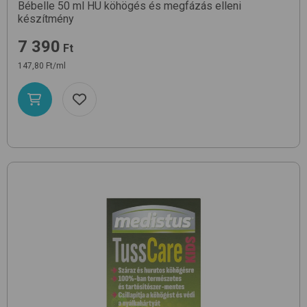
Bébelle 50 ml HU
köhögés és megfázás elleni
készítmény
7 390
Ft
147,80 Ft/ml