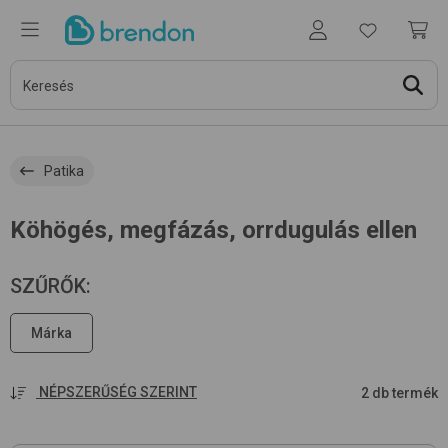
Patika
Köhögés, megfázás, orrdugulás ellen
SZŰRŐK
:
Márka
NÉPSZERŰSÉG SZERINT
2 db termék