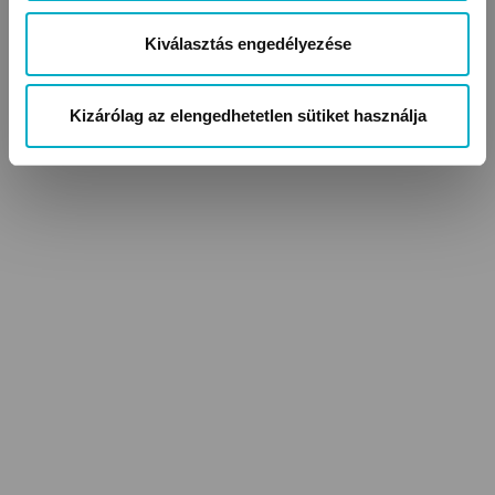
A náthás csecsemő kezelése otthon
Kiválasztás engedélyezése
Kizárólag az elengedhetetlen sütiket használja