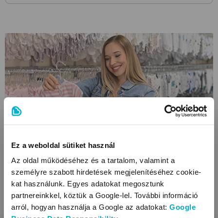
Ez a weboldal sütiket használ
Áruházainkban szélesebb választék mellett további
Az oldal működéséhez és a tartalom, valamint a
kedvezményekkel és egyéni tanácsadással várunk.
személyre szabott hirdetések megjelenítéséhez cookie-
kat használunk. Egyes adatokat megosztunk
partnereinkkel, köztük a Google-lel. További információ
arról, hogyan használja a Google az adatokat:
Google