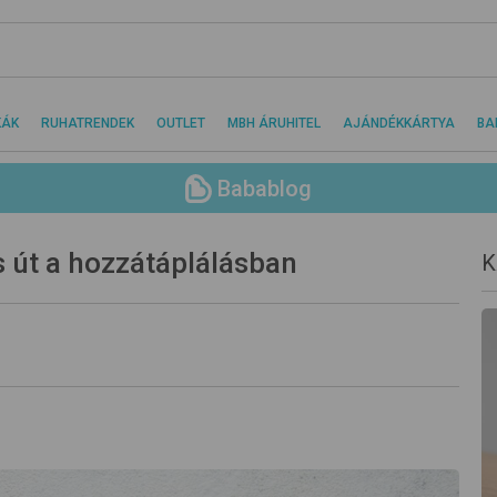
KÁK
RUHATRENDEK
OUTLET
MBH ÁRUHITEL
AJÁNDÉKKÁRTYA
BA
Babablog
s út a hozzátáplálásban
K