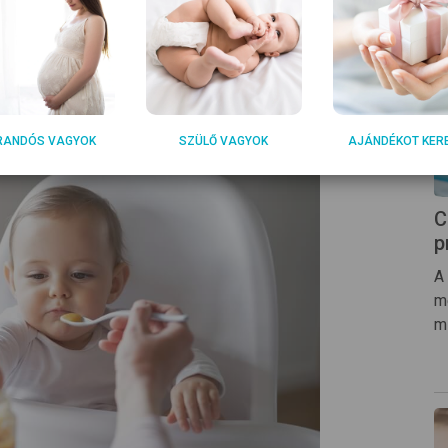
llett a higiénés körülmények is meghatározóak
 bébiételek esetében erre jobban oda kell
eszközöket (pl. turmixgépet, botmixert)
özött.
RANDÓS VAGYOK
SZÜLŐ VAGYOK
AJÁNDÉKOT KER
C
p
A
m
m