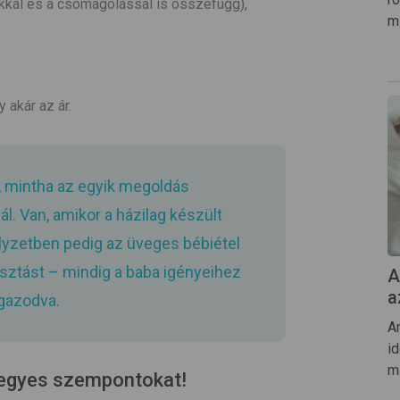
okkal és a csomagolással is összefügg),
m
 akár az ár.
á, mintha az egyik megoldás
ál. Van, amikor a házilag készült
lyzetben pedig az üveges bébiétel
asztást – mindig a baba igényeihez
A
a
igazodva.
A
i
m
 egyes szempontokat!