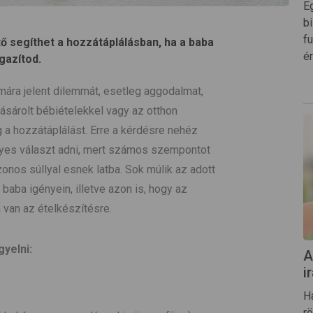
E
b
f
ő segíthet a hozzátáplálásban, ha a baba
é
gazítod.
ára jelent dilemmát, esetleg aggodalmat,
ásárolt bébiételekkel vagy az otthon
 a hozzátáplálást. Erre a kérdésre nehéz
yes választ adni, mert számos szempontot
onos súllyal esnek latba. Sok múlik az adott
 baba igényein, illetve azon is, hogy az
 van az ételkészítésre.
gyelni:
A
i
H
r