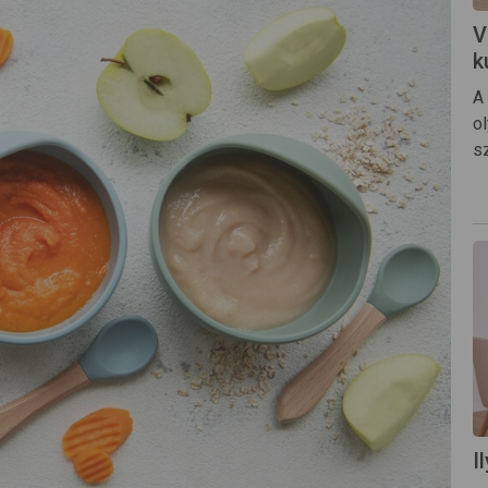
V
k
A
o
s
I