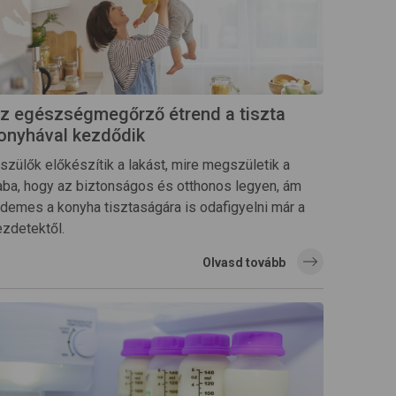
z egészségmegőrző étrend a tiszta
onyhával kezdődik
szülők előkészítik a lakást, mire megszületik a
aba, hogy az biztonságos és otthonos legyen, ám
rdemes a konyha tisztaságára is odafigyelni már a
ezdetektől.
Olvasd tovább