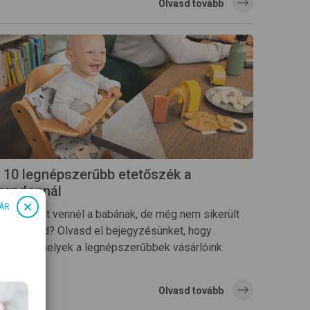
Olvasd tovább
 10 legnépszerűbb etetőszék a
rendonnál
ÁR
tetőszéket vennél a babának, de még nem sikerült
álasztanod? Olvasd el bejegyzésünket, hogy
egtudd, melyek a legnépszerűbbek vásárlóink
örében.
Olvasd tovább