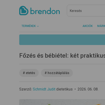
TERMÉKEK
AKCIÓK
MÁR
Főzés és bébiétel: két praktiku
#
etetés
#
hozzátáplálás
Szerző:
Schmidt Judit
dietetikus
•
2026. 06. 08.