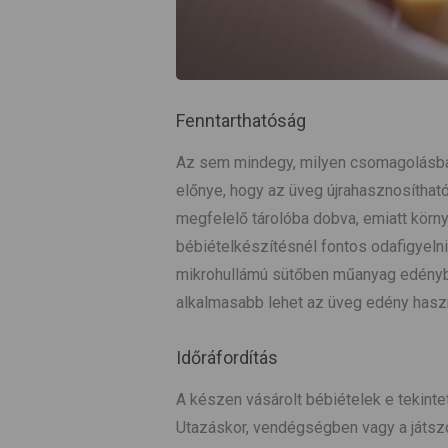
Fenntarthatóság
Az sem mindegy, milyen csomagolásban
előnye, hogy az üveg újrahasznosíthat
megfelelő tárolóba dobva, emiatt körn
bébiételkészítésnél fontos odafigyelni
mikrohullámú sütőben műanyag edénybe
alkalmasabb lehet az üveg edény haszn
Időráfordítás
A készen vásárolt bébiételek e tekint
Utazáskor, vendégségben vagy a játsz