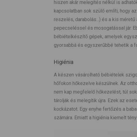
hiszen akár melegítés nélkül is adható
kapcsolatban sok szülő említi, hogy az
reszelés, darabolás...) és a kis méret
pepecseléssel és mosogatással jár. E
bébiételkészítő gépek, amelyek egyszer
gyorsabbá és egyszerűbbé tehetik a f
Higiénia
A készen vásárolható bébiételek szig
hőfokon hőkezelve készülnek. Az otthon
nem kap megfelelő hőkezelést, túl sok
tárolják és melegítik újra. Ezek az ese
kockázatot. Egy enyhe fertőzés a baba 
számára. Emiatt a higiénia kiemelt tén