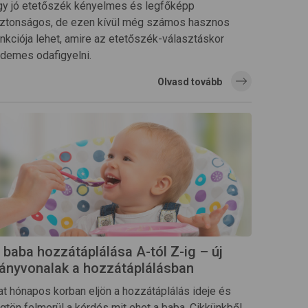
gy jó etetőszék kényelmes és legfőképp
iztonságos, de ezen kívül még számos hasznos
unkciója lehet, amire az etetőszék-választáskor
rdemes odafigyelni.
Olvasd tovább
 baba hozzátáplálása A-tól Z-ig – új
rányvonalak a hozzátáplálásban
at hónapos korban eljön a hozzátáplálás ideje és
ögtön felmerül a kérdés mit ehet a baba. Cikkünkből