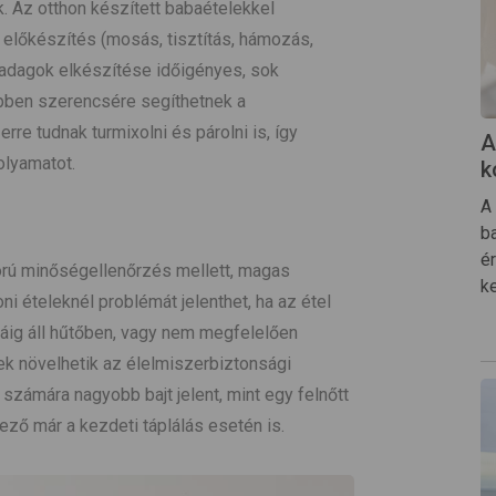
k. Az otthon készített babaételekkel
 előkészítés (mosás, tisztítás, hámozás,
ű adagok elkészítése időigényes, sok
bben szerencsére segíthetnek a
re tudnak turmixolni és párolni is, így
A
olyamatot.
k
A 
b
é
orú minőségellenőrzés mellett, magas
k
i ételeknél problémát jelenthet, ha az étel
áig áll hűtőben, vagy nem megfelelően
tek növelhetik az élelmiszerbiztonsági
számára nagyobb bajt jelent, mint egy felnőtt
yező már a kezdeti táplálás esetén is.