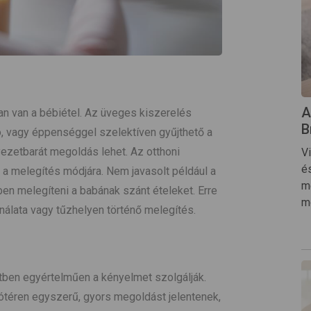
A
 van a bébiétel. Az üveges kiszerelés
B
ó, vagy éppenséggel szelektíven gyűjthető a
yezetbarát megoldás lehet. Az otthoni
V
é
 a melegítés módjára. Nem javasolt például a
m
n melegíteni a babának szánt ételeket. Erre
m
álata vagy tűzhelyen történő melegítés.
etben egyértelműen a kényelmet szolgálják.
ótéren egyszerű, gyors megoldást jelentenek,