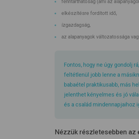
fenntarthatóság (ami az alapanyag
elkészítésre fordított idő,
ízgazdagság,
az alapanyagok változatossága vagy
Fontos, hogy ne úgy gondolj r
feltétlenül jobb lenne a másikn
babaétel praktikusabb, más he
jelenthet kényelmes és jó vál
és a család mindennapjaihoz 
Nézzük részletesebben az