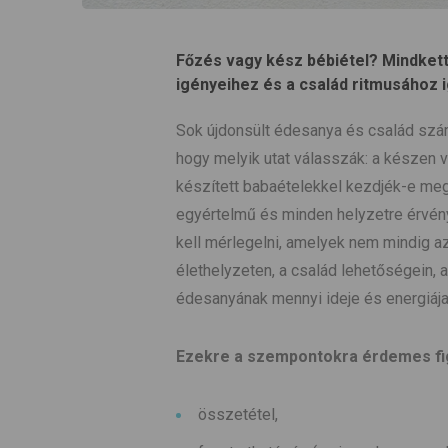
Főzés vagy kész bébiétel? Mindkett
igényeihez és a család ritmusához i
Sok újdonsült édesanya és család szám
hogy melyik utat válasszák: a készen v
készített babaételekkel kezdjék-e meg
egyértelmű és minden helyzetre érvén
kell mérlegelni, amelyek nem mindig az
élethelyzeten, a család lehetőségein, a
édesanyának mennyi ideje és energiája
Ezekre a szempontokra érdemes fi
összetétel,