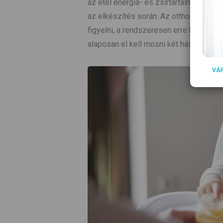
az étel energia- és zsírtartalmát. Eme
az elkészítés során. Az otthon készült
figyelni, a rendszeresen erre használt 
alaposan el kell mosni két használat k
VÁ