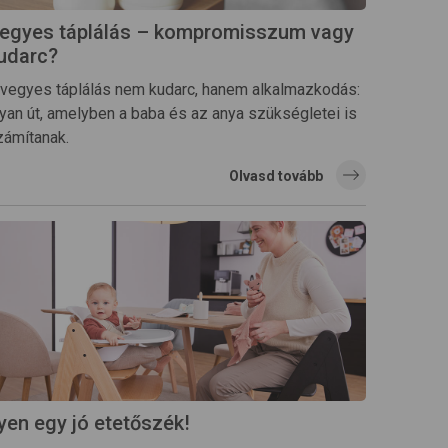
egyes táplálás – kompromisszum vagy
udarc?
 vegyes táplálás nem kudarc, hanem alkalmazkodás:
lyan út, amelyben a baba és az anya szükségletei is
zámítanak.
Olvasd tovább
lyen egy jó etetőszék!