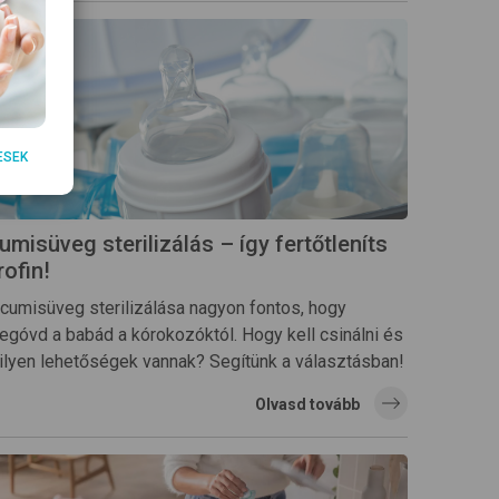
ESEK
umisüveg sterilizálás – így fertőtleníts
rofin!
 cumisüveg sterilizálása nagyon fontos, hogy
egóvd a babád a kórokozóktól. Hogy kell csinálni és
ilyen lehetőségek vannak? Segítünk a választásban!
Olvasd tovább