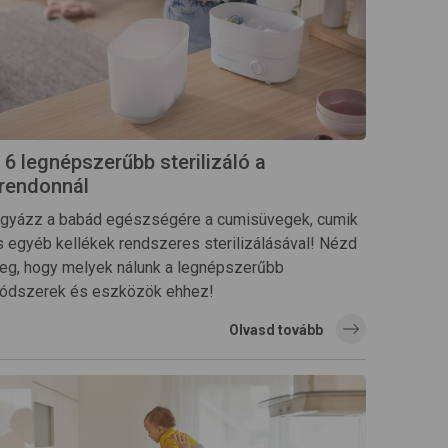
 6 legnépszerűbb sterilizáló a
rendonnál
igyázz a babád egészségére a cumisüvegek, cumik
s egyéb kellékek rendszeres sterilizálásával! Nézd
eg, hogy melyek nálunk a legnépszerűbb
ódszerek és eszközök ehhez!
Olvasd tovább