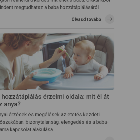
indent megtudhatsz a baba hozzátáplálásáról.
Olvasd tovább
 hozzátáplálás érzelmi oldala: mit él át
z anya?
nyai érzések és megélések az etetés kezdeti
dőszakában: bizonytalanság, elengedés és a baba-
ama kapcsolat alakulása.