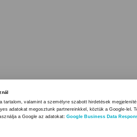
znál
 tartalom, valamint a személyre szabott hirdetések megjelenít
yes adatokat megosztunk partnereinkkel, köztük a Google-lel. T
használja a Google az adatokat:
Google Business Data Responsi