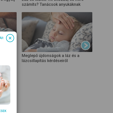
számíts? Tanácsok anyukáknak
ÁR
Meglepő újdonságok a láz és a
lázcsillapítás kérdéseiről
ámérőkről
ESEK