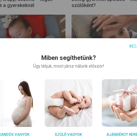
 a gyerekeknél
szülőként?
BEZ
Miben segíthetünk?
Úgy látjuk, most jársz nálunk először!
esthőmérséklete: meddig
Miért félünk a láztól?
és mikortól lázas a kicsi?
 a gyermek – tippek a
Lázmérő teszt – Mindent a l
RANDÓS VAGYOK
SZÜLŐ VAGYOK
AJÁNDÉKOT KER