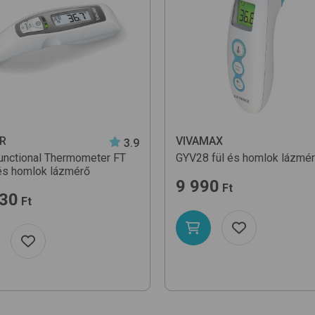
R
VIVAMAX
3.9
functional Thermometer FT
GYV28
fül és homlok lázmé
 és homlok lázmérő
9 990
Ft
930
Ft