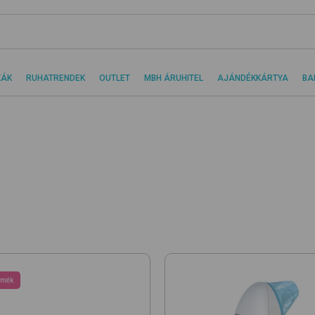
KÁK
RUHATRENDEK
OUTLET
MBH ÁRUHITEL
AJÁNDÉKKÁRTYA
BA
rmék