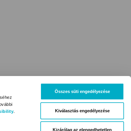
Összes süti engedélyezése
éséhez
ovábbi
Kiválasztás engedélyezése
bility
.
Kizárólag az elengedhetetlen