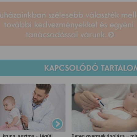
 krupp, asztma – légúti
Beteg gyermek ápolása – mire