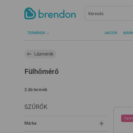
TERMÉKEK
AKCIÓK
MÁR
Lázmérők
Fülhőmérő
2 db termék
SZŰRŐK
Top te
Márka