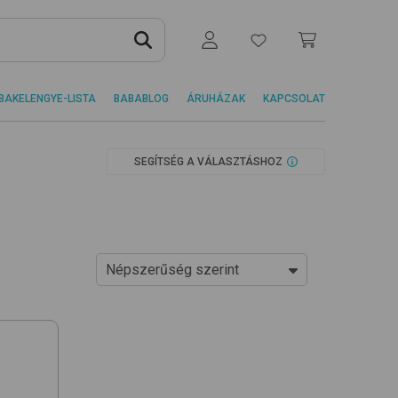
BAKELENGYE-LISTA
BABABLOG
ÁRUHÁZAK
KAPCSOLAT
SEGÍTSÉG A VÁLASZTÁSHOZ
Népszerűség szerint
Ár szerint növekvő
Ár szerint csökkenő
Népszerűség szerint
Újdonságok