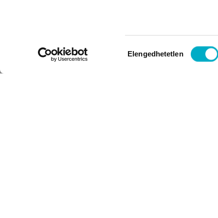
Hozzájárulás
Elengedhetetlen
kiválasztása
FELIRATKOZÁS HÍRLEVÉLRE