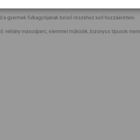
éshez és a gyógyuláshoz
:a gyermek fülkagylójának belső részéhez kell hozzáérinteni.
dő: néhány másodperc, elemmel működik, bizonyos típusok memó