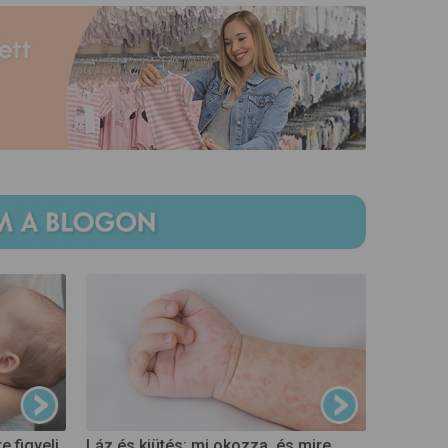
 figyelj
Láz és kiütés: mi okozza, és mire