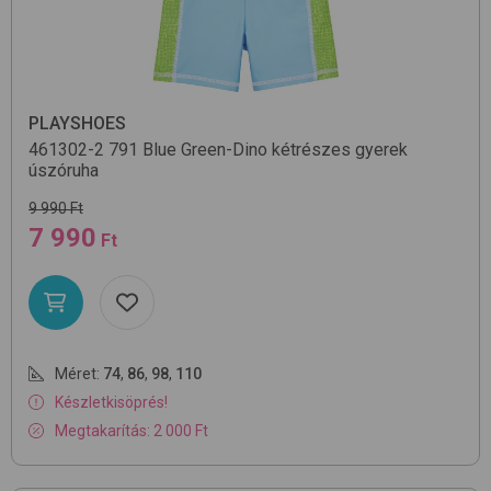
PLAYSHOES
461302-2
791 Blue Green-Dino
kétrészes gyerek
úszóruha
9 990 Ft
7 990
Ft
Méret:
74
,
86
,
98
,
110
Készletkisöprés!
Megtakarítás: 2 000 Ft