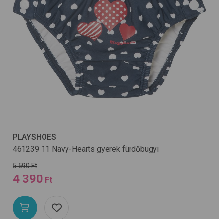
PLAYSHOES
461239
11 Navy-Hearts
gyerek fürdőbugyi
5 590 Ft
4 390
Ft