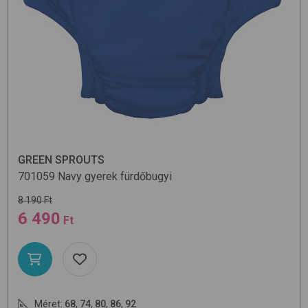
GREEN SPROUTS
701059
Navy
gyerek fürdőbugyi
8 190 Ft
6 490
Ft
Méret:
68
,
74
,
80
,
86
,
92