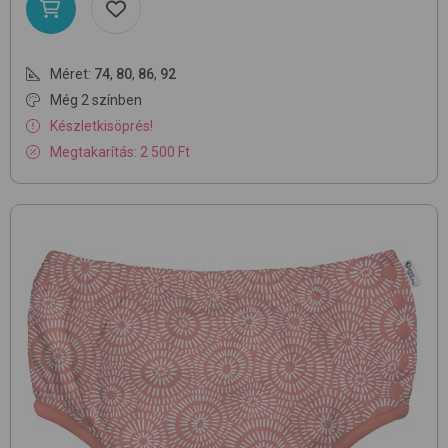
Méret:
74
,
80
,
86
,
92
Még 2 színben
Készletkisöprés!
Megtakarítás: 2 500 Ft