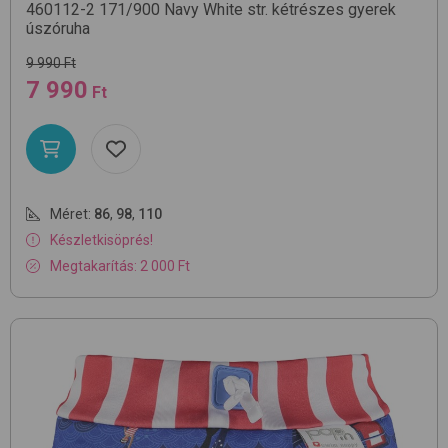
460112-2
171/900 Navy White str.
kétrészes gyerek
úszóruha
9 990 Ft
7 990
Ft
Méret:
86
,
98
,
110
Készletkisöprés!
Megtakarítás: 2 000 Ft