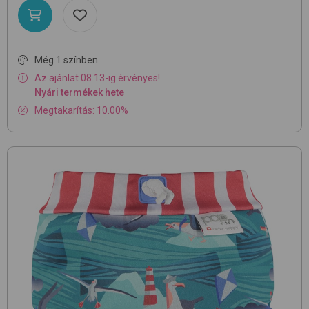
Még 1 színben
Az ajánlat 08.13-ig érvényes!
Nyári termékek hete
Megtakarítás: 10.00%