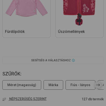
Fürdőpólók
Úszómellények
SEGÍTSÉG A VÁLASZTÁSHOZ
SZŰRŐK
:
Méret (magasság)
Márka
Fiús - lányos
A
NÉPSZERŰSÉG SZERINT
127 db termék