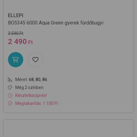
ELLEPI
BO5345
6000 Aqua Green
gyerek fürdőbugyi
3 590 Ft
2 490
Ft
Méret:
68
,
80
,
86
Még 2 színben
Készletkisöprés!
Megtakarítás: 1 100 Ft