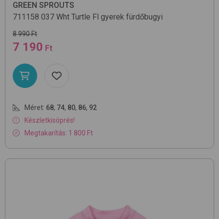
GREEN SPROUTS
711158
037 Wht Turtle Fl
gyerek fürdőbugyi
8 990 Ft
7 190
Ft
Méret:
68
,
74
,
80
,
86
,
92
Készletkisöprés!
Megtakarítás: 1 800 Ft