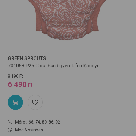
GREEN SPROUTS
701058
P25 Coral Sand
gyerek fürdőbugyi
8 190 Ft
6 490
Ft
Méret:
68
,
74
,
80
,
86
,
92
Még 6 színben