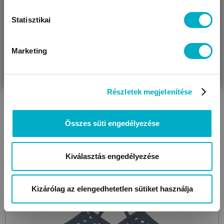
701058
H25 White Seashells
gyerek fürdőbugyi
Statisztikai
8 190 Ft
6 490
Ft
Marketing
VÁRANDÓS
SZÜLŐ VAGYOK
AJÁNDÉKOT
VAGYOK
KERESEK
Részletek megjelenítése
Méret:
68
,
74
,
80
,
86
,
92
Még 6 színben
Összes süti engedélyezése
Készletkisöprés!
Megtakarítás: 1 700 Ft
Kiválasztás engedélyezése
Kizárólag az elengedhetetlen sütiket használja