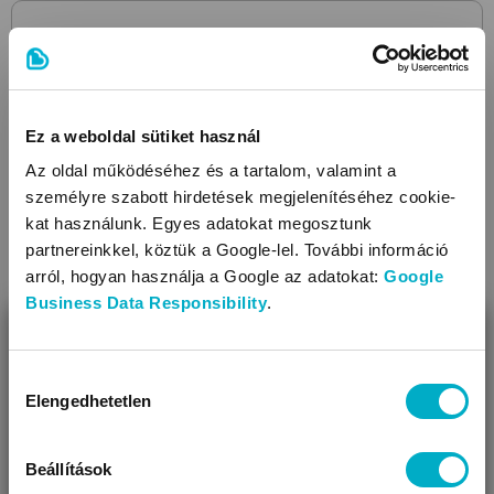
Ez a weboldal sütiket használ
Az oldal működéséhez és a tartalom, valamint a
személyre szabott hirdetések megjelenítéséhez cookie-
kat használunk. Egyes adatokat megosztunk
partnereinkkel, köztük a Google-lel. További információ
arról, hogyan használja a Google az adatokat:
Google
Business Data Responsibility
.
BEZÁR
Miben segíthetünk?
Hozzájárulás
Elengedhetetlen
kiválasztása
Úgy látjuk, most jársz nálunk először!
Beállítások
GREEN SPROUTS