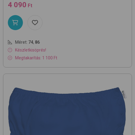
4 090
Ft
Méret:
74
,
86
Készletkisöprés!
Megtakarítás: 1 100 Ft