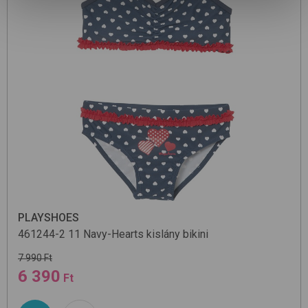
PLAYSHOES
461244-2
11 Navy-Hearts
kislány bikini
7 990 Ft
6 390
Ft