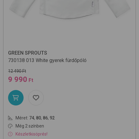
GREEN SPROUTS
730138
013 White
gyerek fürdőpóló
12 490 Ft
9 990
Ft
Méret:
74
,
80
,
86
,
92
Még 2 színben
Készletkisöprés!