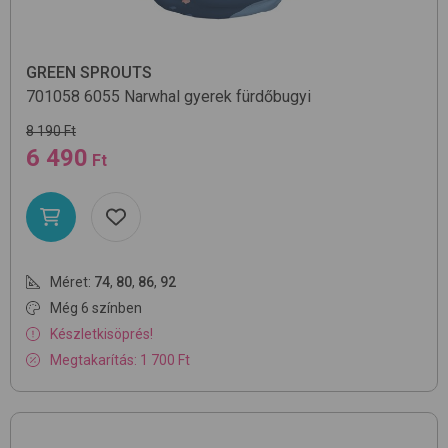
GREEN SPROUTS
701058
6055 Narwhal
gyerek fürdőbugyi
8 190 Ft
6 490
Ft
Méret:
74
,
80
,
86
,
92
Még 6 színben
Készletkisöprés!
Megtakarítás: 1 700 Ft