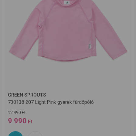
GREEN SPROUTS
730138
207 Light Pink
gyerek fürdőpóló
12 490 Ft
9 990
Ft