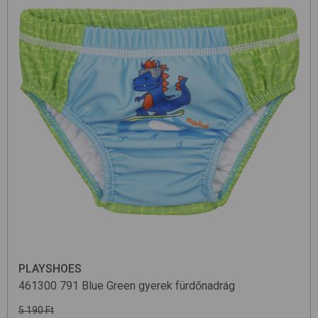
PLAYSHOES
461300
791 Blue Green
gyerek fürdőnadrág
5 190 Ft