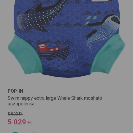
POP-IN
Swim nappy extra large
Whale Shark
mosható
úszópelenka
5 590 Ft
5 029
Ft