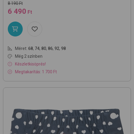
8 190 Ft
6 490
Ft
Méret:
68
,
74
,
80
,
86
,
92
,
98
Még 2 színben
Készletkisöprés!
Megtakarítás: 1 700 Ft