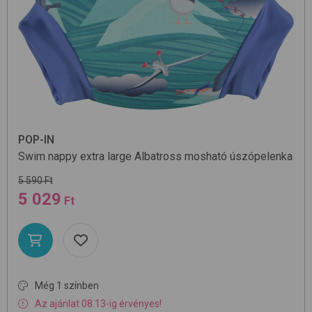
POP-IN
Swim nappy extra large
Albatross
mosható úszópelenka
5 590 Ft
5 029
Ft
Még 1 színben
Az ajánlat 08.13-ig érvényes!