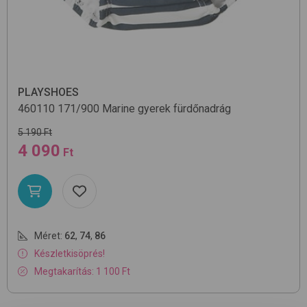
PLAYSHOES
460110
171/900 Marine
gyerek fürdőnadrág
5 190 Ft
4 090
Ft
Méret:
62
,
74
,
86
Készletkisöprés!
Megtakarítás: 1 100 Ft