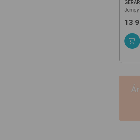
GERAR
Jumpy
13 