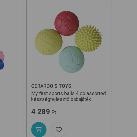
GERARDO S TOYS
My first sports balls 4 db
assorted
készségfejlesztő babajáték
4 289
Ft