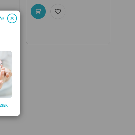
ÁR
ESEK