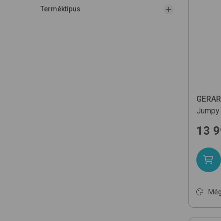
Terméktípus
GERAR
Jumpy
13 
Még