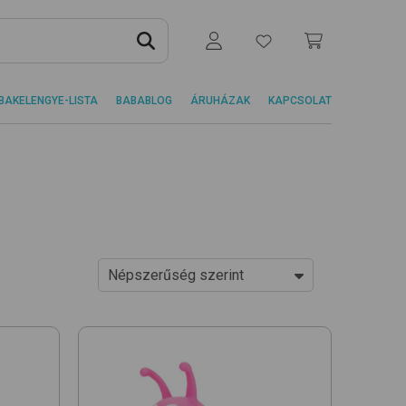
BAKELENGYE-LISTA
BABABLOG
ÁRUHÁZAK
KAPCSOLAT
Népszerűség szerint
Ár szerint növekvő
Ár szerint csökkenő
Népszerűség szerint
Újdonságok