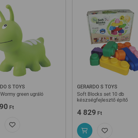
DO S TOYS
GERARDO S TOYS
 Wormy
green
ugráló
Soft Blocks set 10 db
készségfejlesztő építő
990
Ft
4 829
Ft