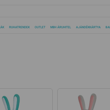
KÁK
RUHATRENDEK
OUTLET
MBH ÁRUHITEL
AJÁNDÉKKÁRTYA
BA