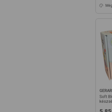
Még
GERAR
Soft B
készsé
5 85