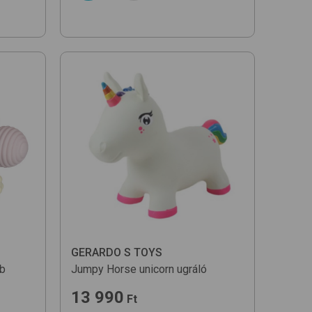
GERARDO S TOYS
db
Jumpy Horse
unicorn
ugráló
13 990
Ft