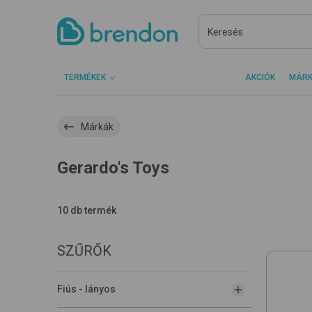
TERMÉKEK
AKCIÓK
MÁR
Márkák
Gerardo's Toys
10 db termék
SZŰRŐK
Fiús - lányos