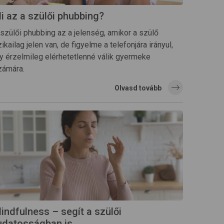
i az a szülői phubbing?
 szülői phubbing az a jelenség, amikor a szülő
zikailag jelen van, de figyelme a telefonjára irányul,
gy érzelmileg elérhetetlenné válik gyermeke
zámára.
Olvasd tovább
indfulness – segít a szülői
udatosságban is