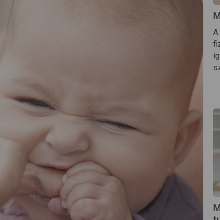
M
A
fi
í
s
M
t