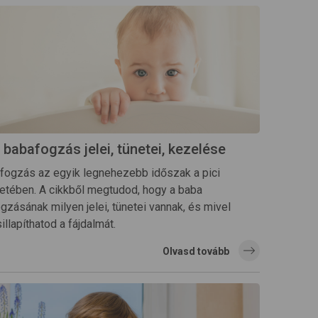
 babafogzás jelei, tünetei, kezelése
 fogzás az egyik legnehezebb időszak a pici
letében. A cikkből megtudod, hogy a baba
gzásának milyen jelei, tünetei vannak, és mivel
illapíthatod a fájdalmát.
Olvasd tovább