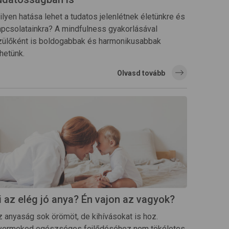
lyen hatása lehet a tudatos jelenlétnek életünkre és
apcsolatainkra? A mindfulness gyakorlásával
zülőként is boldogabbak és harmonikusabbak
hetünk.
Olvasd tovább
i az elég jó anya? Én vajon az vagyok?
z anyaság sok örömöt, de kihívásokat is hoz.
yermeked egészséges fejlődéséhez nem tökéletes