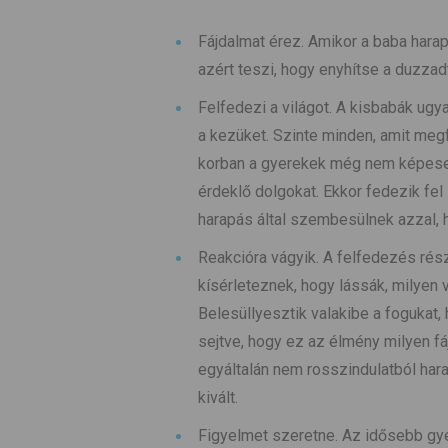
Fájdalmat érez. Amikor a baba harap,
azért teszi, hogy enyhítse a duzzad
Felfedezi a világot. A kisbabák ugy
a kezüket. Szinte minden, amit megf
korban a gyerekek még nem képesek
érdeklő dolgokat. Ekkor fedezik fel s
harapás által szembesülnek azzal, 
Reakcióra vágyik. A felfedezés rés
kísérleteznek, hogy lássák, milyen 
Belesüllyesztik valakibe a fogukat,
sejtve, hogy ez az élmény milyen fáj
egyáltalán nem rosszindulatból hara
kivált.
Figyelmet szeretne. Az idősebb gye