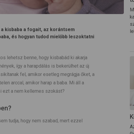
Mi
k
s
 a kisbaba a fogait, az korántsem
le
baba, és hogyan tudod mielőbb leszoktatni
tos lehetsz benne, hogy kisbabád ki akarja
mények, így a harapdálás is bekerülhet az új
sikítanak fel, amikor esetleg megrágja őket, a
len arccal, amikor harap a baba. Mi áll a
ni ezt a nem kellemes szokást?
ben?
K
sem tudja, hogy nem szabad, mert ezzel
A
G