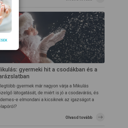
ESEK
ikulás: gyermeki hit a csodákban és a
arázslatban
 legtöbb gyermek már nagyon várja a Mikulás
zelgő látogatását, de miért is jó a csodavárás, és
rdemes-e elmondani a kicsiknek az igazságot a
élapóról?
Olvasd tovább