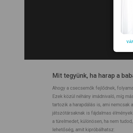
VÁ
Mit tegyünk, ha harap a bab
Ahogy a csecsemők fejlődnek, folyamato
Ezek közül néhány imádnivaló, míg má
tartozik a harapdálás is, ami nemcsak 
játszótársaknak is fájdalmas élmények
a türelmedet, különösen, ha nem tudod,
lehetőség, amit kipróbálhatsz: