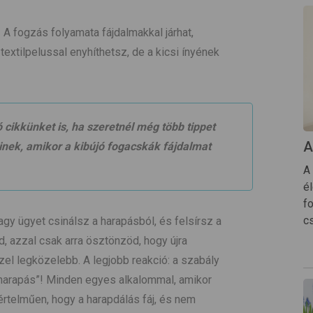
! A fogzás folyamata fájdalmakkal járhat,
textilpelussal enyhíthetsz, de a kicsi ínyének
 cikkünket is, ha szeretnél még több tippet
A
sinek, amikor a kibújó fogacskák fájdalmat
A
é
fo
cs
agy ügyet csinálsz a harapásból, és felsírsz a
, azzal csak arra ösztönzöd, hogy újra
szel legközelebb. A legjobb reakció: a szabály
s harapás”! Minden egyes alkalommal, amikor
értelműen, hogy a harapdálás fáj, és nem