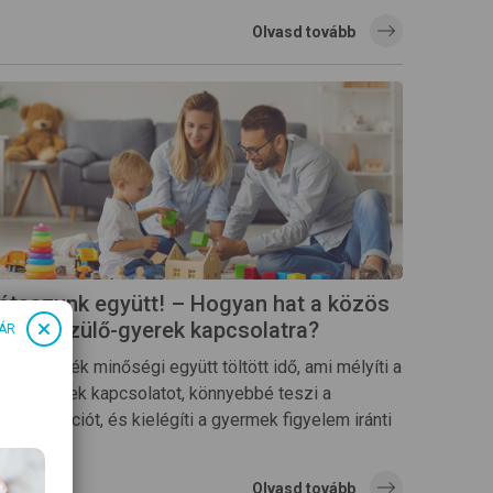
Olvasd tovább
átsszunk együtt! – Hogyan hat a közös
áték a szülő-gyerek kapcsolatra?
ÁR
közös játék minőségi együtt töltött idő, ami mélyíti a
zülő-gyerek kapcsolatot, könnyebbé teszi a
mmunikációt, és kielégíti a gyermek figyelem iránti
gényét.
Olvasd tovább