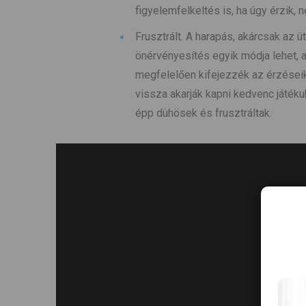
figyelemfelkeltés is, ha úgy érzik,
Frusztrált. A harapás, akárcsak az
önérvényesítés egyik módja lehet, 
megfelelően kifejezzék az érzéseike
vissza akarják kapni kedvenc játéku
épp dühösek és frusztráltak.