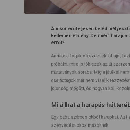
Amikor erőteljesen beléd mélyeszti
kellemes élmény. De miért harap a 
erről?
Amikor a fogak elkezdenek kibújni, biz
próbálni, mire is jók ezek az új szerze
mutatványok sorába. Míg a játékai nem 
családtagok már nem viselik rezzenéste
jelenség mögött, és hogyan kell kezel
Mi állhat a harapás hátteré
Egy baba számos okból haraphat. Azt 
szenvedést okoz másoknak.