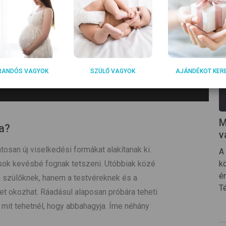
RANDÓS VAGYOK
SZÜLŐ VAGYOK
AJÁNDÉKOT KER
M
a?
v
san új viselkedési formákat alakítanak ki.
A
sok kevésbé fognak tetszeni. Utóbbiak közé
kö
é
a szülőknek, hanem a testvéreknek és a
T
et okozhat. Ráadásul alaposan próbára teheti
 mit tehetnél, hogy abbahagyja. Íme néhány