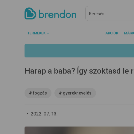
TERMÉKEK
AKCIÓK
MÁR
Harap a baba? Így szoktasd le r
#
fogzás
#
gyereknevelés
•
2022. 07. 13.