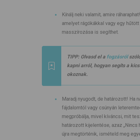
Kínálj neki valamit, amire ráharaphat
amelyet rágókákkal vagy egy hűtött 
masszírozása is segíthet.
TIPP:
Olvasd el a
fogzásról
szóló
kapni arról, hogyan segíts a kic
okoznak.
Maradj nyugodt, de határozott! Ha n
fájdalomtól vagy csúnyán leteremted
megpróbálja, mivel kíváncsi, mit te
határozott kijelentése, azaz „Ninc
újra megtörténik, ismételd meg egy