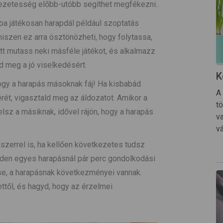
ezetesség előbb-utóbb segíthet megfékezni..
aba játékosan harapdál például szoptatás
hiszen ez arra ösztönözheti, hogy folytassa,
ett mutass neki másféle játékot, és alkalmazz
d meg a jó viselkedésért.
K
gy a harapás másoknak fáj! Ha kisbabád
A 
rét, vigasztald meg az áldozatot. Amikor a
t
telsz a másiknak, idővel rájön, hogy a harapás
v
vá
zerrel is, ha kellően következetes tudsz
nden egyes harapásnál pár perc gondolkodási
tse, a harapásnak következményei vannak.
ttől, és hagyd, hogy az érzelmei