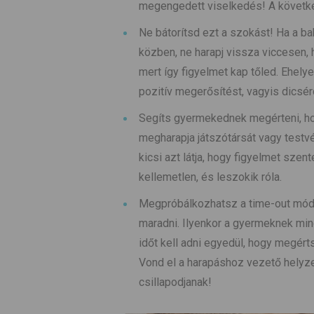
megengedett viselkedés! A követk
Ne bátorítsd ezt a szokást! Ha a b
közben, ne harapj vissza viccesen, 
mert így figyelmet kap tőled. Ehely
pozitív megerősítést, vagyis dicsér
Segíts gyermekednek megérteni, ho
megharapja játszótársát vagy testvé
kicsi azt látja, hogy figyelmet szen
kellemetlen, és leszokik róla.
Megpróbálkozhatsz a time-out móds
maradni. Ilyenkor a gyermeknek mi
időt kell adni egyedül, hogy megér
Vond el a harapáshoz vezető helyze
csillapodjanak!