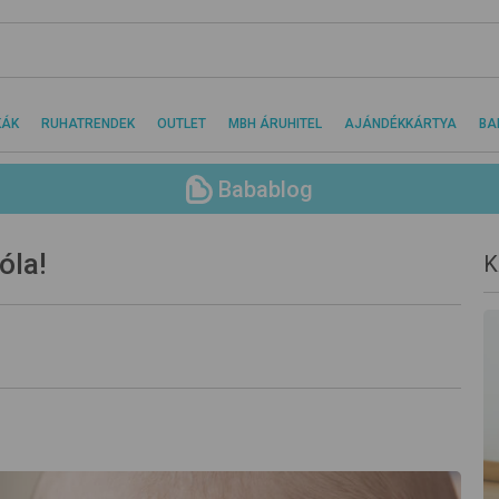
KÁK
RUHATRENDEK
OUTLET
MBH ÁRUHITEL
AJÁNDÉKKÁRTYA
BA
Babablog
óla!
K