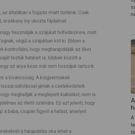
s
 az általában a fogzás miatt történik. Csak
ni
t, érzékeny íny okozta fájdalmat.
anúgy használják a szájukat felfedezésre, mint
ognak, végül a szájukban köt ki. Ebben a
 kontrollálni, hogy megharapdálják az őket
aját testük határait is, többek között a
hogy az anya keze már nem hozzájuk tartozik.
ze a kíváncsiság. A kisgyermekek
visszacsatolással járnak a cselekedeteik.
 hogy meghallják a meglepett kiabálást, nem is
A
dalmas az illető számára. Ez azt jelenti, hogy
h
p a baba, csupán figyeli a hatást, amelyet
A
t
rekeknél a harapdálás oka lehet a
t