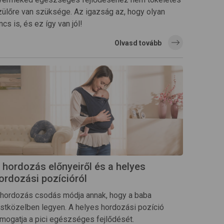
zülőre van szüksége. Az igazság az, hogy olyan
ncs is, és ez így van jól!
Olvasd tovább
 hordozás előnyeiről és a helyes
ordozási pozícióról
 hordozás csodás módja annak, hogy a baba
estközelben legyen. A helyes hordozási pozíció
ámogatja a pici egészséges fejlődését.