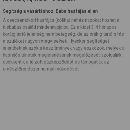
Segítség a vásárláshoz: Baba hasfájás ellen
A csecsemőkori hasfájás (kólika) nehéz napokat hozhat a
kisbabás család mindennapjaiba. Ez a kicsi 3-4 hónapos
koráig tartó jelenség nem betegség, de az órákig tartó sírás
a szülőket nagyon megviselheti. Ilyenkor segítséget
jelenthetnek azok a készítmények vagy eszközök, melyek a
hasfájós tünetek megjelenésének megelőzését szolgálják,
csökkentik a túlzott gázképződést és támogatják az
emésztőrendszer normál működését.