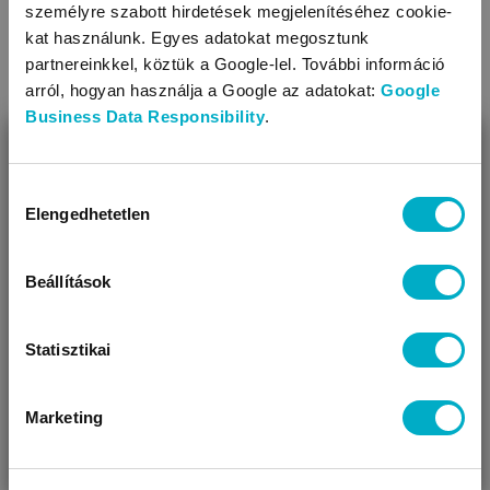
személyre szabott hirdetések megjelenítéséhez cookie-
kat használunk. Egyes adatokat megosztunk
partnereinkkel, köztük a Google-lel. További információ
arról, hogyan használja a Google az adatokat:
Google
Business Data Responsibility
.
BEZÁR
Miben segíthetünk?
Hozzájárulás
Elengedhetetlen
kiválasztása
Úgy látjuk, most jársz nálunk először!
Beállítások
Statisztikai
Az első gyermekorvosi vizsgálat menete és előkészületei
Marketing
VÁRANDÓS
SZÜLŐ VAGYOK
AJÁNDÉKOT
VAGYOK
KERESEK