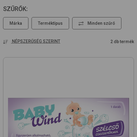
SZŰRŐK
:
Márka
Terméktípus
Minden szűrő
NÉPSZERŰSÉG SZERINT
2 db termék