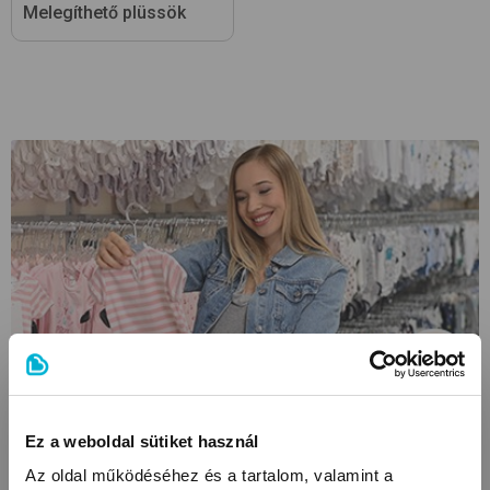
Melegíthető plüssök
Áruházainkban szélesebb választék mellett további
kedvezményekkel és egyéni tanácsadással várunk.
Ez a weboldal sütiket használ
Az oldal működéséhez és a tartalom, valamint a