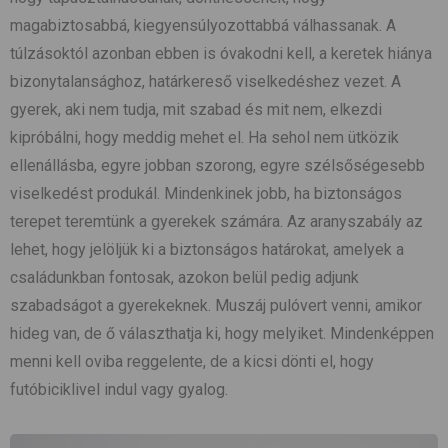
magabiztosabbá, kiegyensúlyozottabbá válhassanak. A
túlzásoktól azonban ebben is óvakodni kell, a keretek hiánya
bizonytalansághoz, határkereső viselkedéshez vezet. A
gyerek, aki nem tudja, mit szabad és mit nem, elkezdi
kipróbálni, hogy meddig mehet el. Ha sehol nem ütközik
ellenállásba, egyre jobban szorong, egyre szélsőségesebb
viselkedést produkál. Mindenkinek jobb, ha biztonságos
terepet teremtünk a gyerekek számára. Az aranyszabály az
lehet, hogy jelöljük ki a biztonságos határokat, amelyek a
családunkban fontosak, azokon belül pedig adjunk
szabadságot a gyerekeknek. Muszáj pulóvert venni, amikor
hideg van, de ő választhatja ki, hogy melyiket. Mindenképpen
menni kell oviba reggelente, de a kicsi dönti el, hogy
futóbiciklivel indul vagy gyalog.