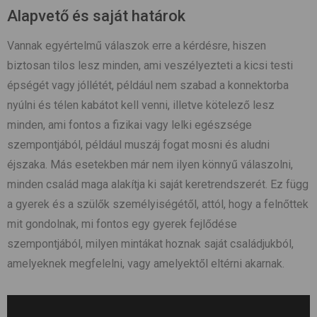
Alapvető és saját határok
Vannak egyértelmű válaszok erre a kérdésre, hiszen
biztosan tilos lesz minden, ami veszélyezteti a kicsi testi
épségét vagy jóllétét, például nem szabad a konnektorba
nyúlni és télen kabátot kell venni, illetve kötelező lesz
minden, ami fontos a fizikai vagy lelki egészsége
szempontjából, például muszáj fogat mosni és aludni
éjszaka. Más esetekben már nem ilyen könnyű válaszolni,
minden család maga alakítja ki saját keretrendszerét. Ez függ
a gyerek és a szülők személyiségétől, attól, hogy a felnőttek
mit gondolnak, mi fontos egy gyerek fejlődése
szempontjából, milyen mintákat hoznak saját családjukból,
amelyeknek megfelelni, vagy amelyektől eltérni akarnak.