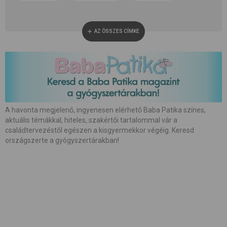
#
alvás
#
anyaság
#
anyatej
AZ ÖSSZES CÍMKE
#
apaság
#
baba neme
#
baba patika
#
babaápolás
#
babakocsi
#
babamasszázs
#
babaszoba
#
beszédfejlődés
#
betegség
A havonta megjelenő, ingyenesen elérhető Baba Patika színes,
aktuális témákkal, hiteles, szakértői tartalommal vár a
#
biztonság
#
bőrápolás
#
család
családtervezéstől egészen a kisgyermekkor végéig. Keresd
országszerte a gyógyszertárakban!
#
családalapítás
#
császármetszés
#
egészség
#
etetés
#
etetőszék
#
farsang
#
fejlesztés
#
fejlődés
#
fogápolás
#
fogzás
#
fotózás