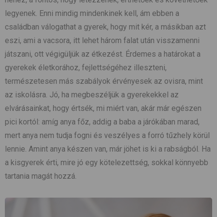
legyenek. Enni mindig mindenkinek kell, ám ebben a
családban válogathat a gyerek, hogy mit kér, a másikban azt
eszi, ami a vacsora, itt lehet három falat után visszamenni
játszani, ott végigüljük az étkezést. Érdemes a határokat a
gyerekek életkorához, fejlettségéhez illeszteni,
természetesen más szabályok érvényesek az ovisra, mint
az iskolásra. Jó, ha megbeszéljük a gyerekekkel az
elvárásainkat, hogy értsék, mi miért van, akár már egészen
pici kortól: amíg anya főz, addig a baba a járókában marad,
mert anya nem tudja fogni és veszélyes a forró tűzhely körül
lennie. Amint anya készen van, már jöhet is ki a rabságból. Ha
a kisgyerek érti, mire jó egy kötelezettség, sokkal könnyebb
tartania magát hozzá.