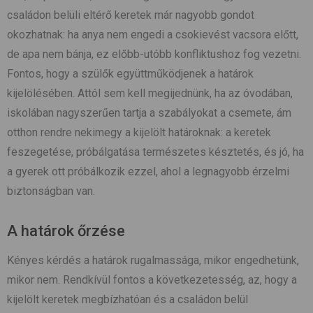
családon belüli eltérő keretek már nagyobb gondot
okozhatnak: ha anya nem engedi a csokievést vacsora előtt,
de apa nem bánja, ez előbb-utóbb konfliktushoz fog vezetni.
Fontos, hogy a szülők együttműködjenek a határok
kijelölésében. Attól sem kell megijednünk, ha az óvodában,
iskolában nagyszerűen tartja a szabályokat a csemete, ám
otthon rendre nekimegy a kijelölt határoknak: a keretek
feszegetése, próbálgatása természetes késztetés, és jó, ha
a gyerek ott próbálkozik ezzel, ahol a legnagyobb érzelmi
biztonságban van.
A határok őrzése
Kényes kérdés a határok rugalmassága, mikor engedhetünk,
mikor nem. Rendkívül fontos a következetesség, az, hogy a
kijelölt keretek megbízhatóan és a családon belül