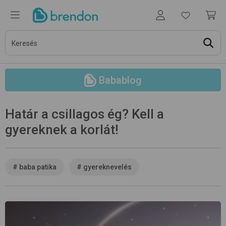
Babablog
Határ a csillagos ég? Kell a
gyereknek a korlát!
#
baba patika
#
gyereknevelés