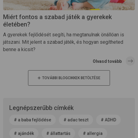
Miért fontos a szabad játék a gyerekek
életében?
A gyerekek fejlődését segíti, ha megtanulnak önállóan is
játszani. Mit jelent a szabad játék, és hogyan segítheted
benne a kicsit?
Olvasd tovább
TOVÁBBI BLOGCIKKEK BETÖLTÉSE
Legnépszerűbb címkék
#
a baba fejlődése
#
adac teszt
#
ADHD
#
ajándék
#
állattartás
#
allergia