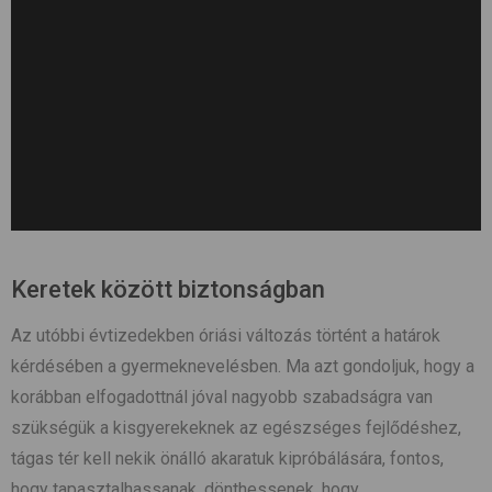
Keretek között biztonságban
Az utóbbi évtizedekben óriási változás történt a határok
kérdésében a gyermeknevelésben. Ma azt gondoljuk, hogy a
korábban elfogadottnál jóval nagyobb szabadságra van
szükségük a kisgyerekeknek az egészséges fejlődéshez,
tágas tér kell nekik önálló akaratuk kipróbálására, fontos,
hogy tapasztalhassanak, dönthessenek, hogy