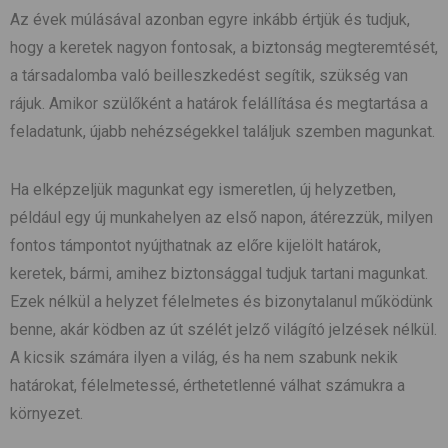
Az évek múlásával azonban egyre inkább értjük és tudjuk,
hogy a keretek nagyon fontosak, a biztonság megteremtését,
a társadalomba való beilleszkedést segítik, szükség van
rájuk. Amikor szülőként a határok felállítása és megtartása a
feladatunk, újabb nehézségekkel találjuk szemben magunkat.
Ha elképzeljük magunkat egy ismeretlen, új helyzetben,
például egy új munkahelyen az első napon, átérezzük, milyen
fontos támpontot nyújthatnak az előre kijelölt határok,
keretek, bármi, amihez biztonsággal tudjuk tartani magunkat.
Ezek nélkül a helyzet félelmetes és bizonytalanul működünk
benne, akár ködben az út szélét jelző világító jelzések nélkül.
A kicsik számára ilyen a világ, és ha nem szabunk nekik
határokat, félelmetessé, érthetetlenné válhat számukra a
környezet.