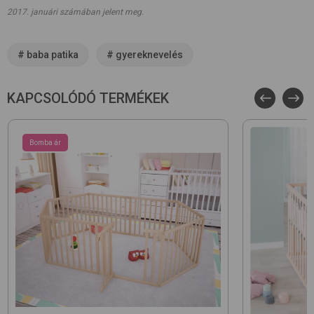
2017. januári számában jelent meg.
#
baba patika
#
gyereknevelés
KAPCSOLÓDÓ TERMÉKEK
Bomba ár