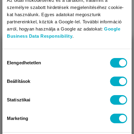
Az oldal működéséhez és a tartalom, valamint a
személyre szabott hirdetések megjelenítéséhez cookie-
kat használunk. Egyes adatokat megosztunk
partnereinkkel, köztük a Google-lel. További információ
arról, hogyan használja a Google az adatokat:
Google
Business Data Responsibility
.
BEZÁR
Miben segíthetünk?
Mi az a szülői phubbing?
Hozzájárulás
Elengedhetetlen
kiválasztása
Úgy látjuk, most jársz nálunk először!
A szülői phubbing az a jelenség, amikor a szülő fizikailag
jelen van, de figyelme a telefonjára irányul, így érzelmileg
Beállítások
elérhetetlenné válik gyermeke számára.
Olvasd tovább
Statisztikai
Marketing
VÁRANDÓS
SZÜLŐ VAGYOK
AJÁNDÉKOT
VAGYOK
KERESEK