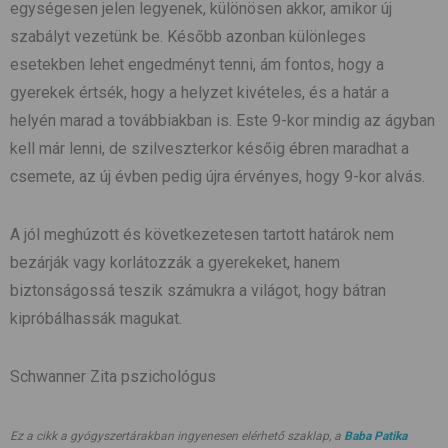
egységesen jelen legyenek, különösen akkor, amikor új
szabályt vezetünk be. Később azonban különleges
esetekben lehet engedményt tenni, ám fontos, hogy a
gyerekek értsék, hogy a helyzet kivételes, és a határ a
helyén marad a továbbiakban is. Este 9-kor mindig az ágyban
kell már lenni, de szilveszterkor későig ébren maradhat a
csemete, az új évben pedig újra érvényes, hogy 9-kor alvás.
A jól meghúzott és következetesen tartott határok nem
bezárják vagy korlátozzák a gyerekeket, hanem
biztonságossá teszik számukra a világot, hogy bátran
kipróbálhassák magukat.
Schwanner Zita pszichológus
Ez a cikk a gyógyszertárakban ingyenesen elérhető szaklap, a
Baba Patika