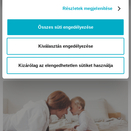
Részletek megjelenítése
Összes süti engedélyezése
Mindfulness – segít a szülői tudatosságban is
Milyen hatása lehet a tudatos jelenlétnek életünkre és
Kiválasztás engedélyezése
kapcsolatainkra? A mindfulness gyakorlásával szülőként is
boldogabbak és harmonikusabbak lehetünk.
Kizárólag az elengedhetetlen sütiket használja
Olvasd tovább