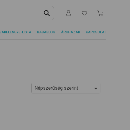
BAKELENGYE-LISTA
BABABLOG
ÁRUHÁZAK
KAPCSOLAT
Népszerűség szerint
Ár szerint növekvő
Ár szerint csökkenő
Népszerűség szerint
Újdonságok