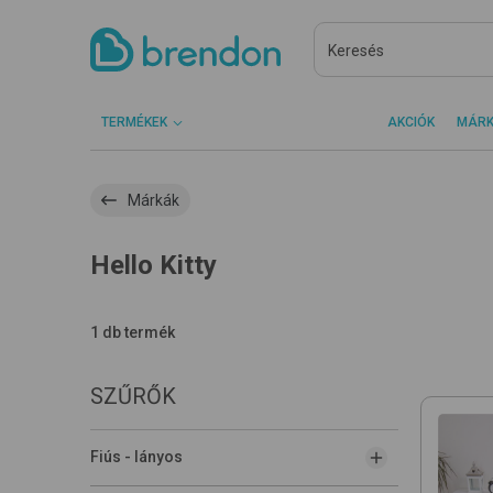
TERMÉKEK
AKCIÓK
MÁR
Márkák
Hello Kitty
1 db termék
SZŰRŐK
Fiús - lányos