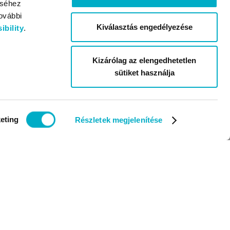
éséhez
ovábbi
Kiválasztás engedélyezése
bility
.
Kizárólag az elengedhetetlen
sütiket használja
eting
Részletek megjelenítése