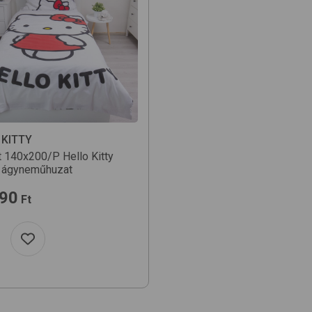
 KITTY
t 140x200/P
Hello Kitty
 ágyneműhuzat
990
Ft