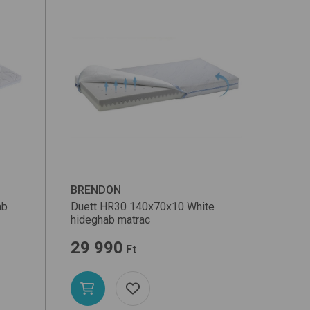
BRENDON
ab
Duett HR30 140x70x10
White
hideghab matrac
29 990
Ft