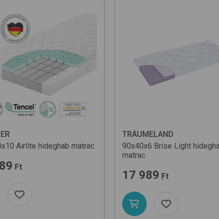
ER
TRÄUMELAND
x10 Airlite
hideghab matrac
90x40x6 Brise Light
hidegh
matrac
989
Ft
17 989
Ft