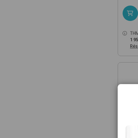
TH
1 95
Rés