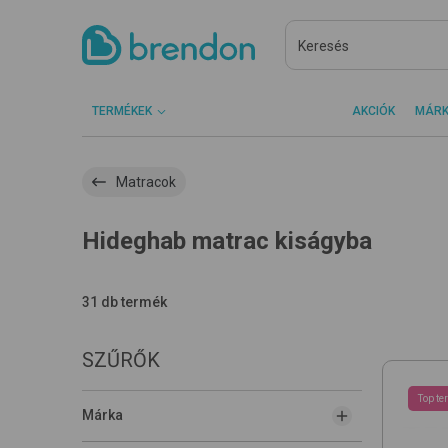
TERMÉKEK
AKCIÓK
MÁR
Matracok
Hideghab matrac kiságyba
31 db termék
SZŰRŐK
Top te
Márka