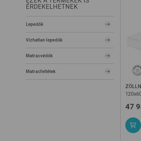
EZEK A TERMÉKEK IS
ÉRDEKELHETNEK
Lepedők
Vízhatlan lepedők
Matracvédők
Matracfeltétek
ZÖLLN
120x60
47 