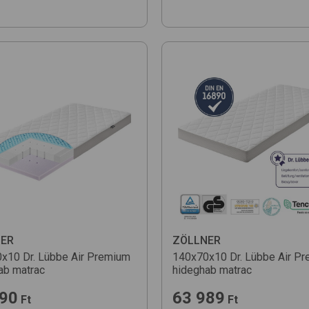
ER
ZÖLLNER
x10 Dr. Lübbe Air Premium
140x70x10 Dr. Lübbe Air P
ab matrac
hideghab matrac
990
63 989
Ft
Ft