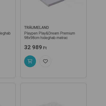
TRÄUMELAND
deghab
Playpen Play&Dream Premium
98x98cm
hideghab matrac
32 989
Ft