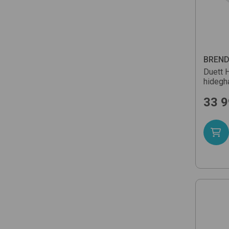
BREN
Duett 
hidegh
33 