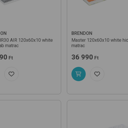
DON
BRENDON
HR30 AIR 120x60x10
white
Master 120x60x10
white
hi
ab matrac
matrac
990
36 990
Ft
Ft