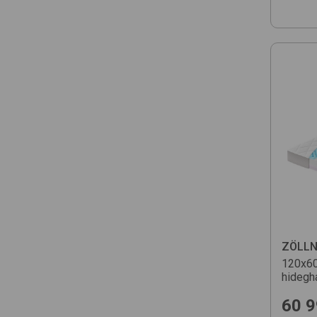
ZÖLLN
120x60
hidegh
60 