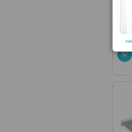
BREN
Duett 
hidegh
40 
VÁ