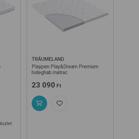
TRÄUMELAND
b
Playpen Play&Dream Premium
hideghab matrac
23 090
Ft
részlet: