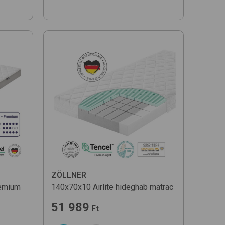
ZÖLLNER
remium
140x70x10 Airlite
hideghab matrac
51 989
Ft