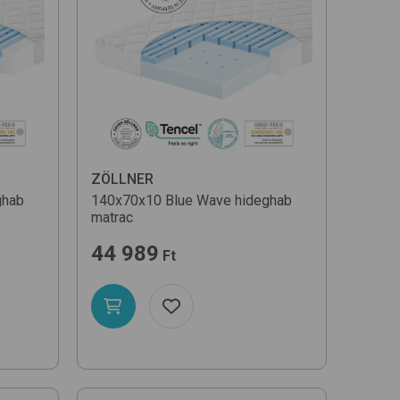
Egységár szerint növekvő
Egységár szerint csökkenő
Név szerint (A-Z)
ZÖLLNER
ghab
140x70x10 Blue Wave
hideghab
matrac
44 989
Ft