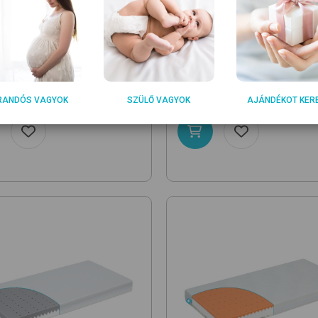
DON
BRENDON
HR30 AIR 140x70x10
white
Duett HR30 AIR 170x70x10
ab matrac
hideghab matrac
990
44 990
Ft
Ft
RANDÓS VAGYOK
SZÜLŐ VAGYOK
AJÁNDÉKOT KER