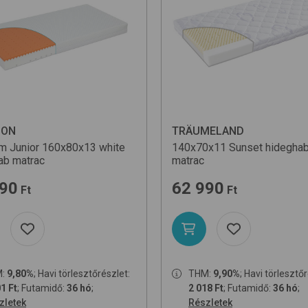
DON
TRÄUMELAND
 Junior 160x80x13
white
140x70x11 Sunset
hidegha
ab matrac
matrac
990
62 990
Ft
Ft
M:
9,80%
; Havi törlesztőrészlet:
THM:
9,90%
; Havi törlesztő
1 Ft
; Futamidő:
36 hó
;
2 018 Ft
; Futamidő:
36 hó
;
zletek
Részletek