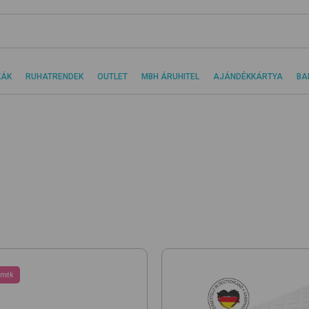
KÁK
RUHATRENDEK
OUTLET
MBH ÁRUHITEL
AJÁNDÉKKÁRTYA
BA
rmék