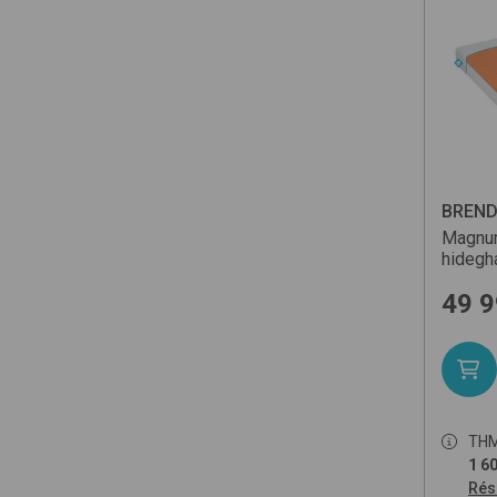
BREN
Magnum
hidegh
49 
TH
1 60
Rés