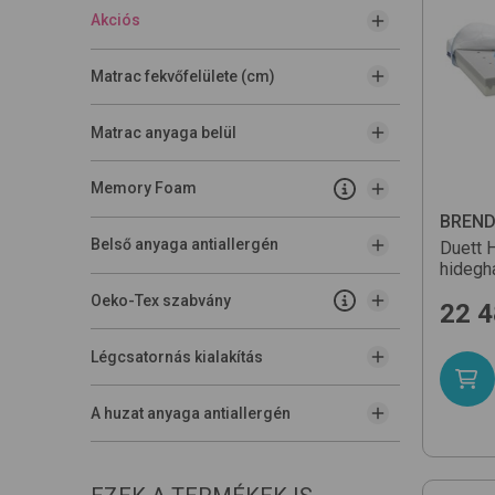
Akciós
Matrac fekvőfelülete (cm)
Matrac anyaga belül
Memory Foam
BREN
Belső anyaga antiallergén
Duett
hidegh
Oeko-Tex szabvány
22 
Légcsatornás kialakítás
A huzat anyaga antiallergén