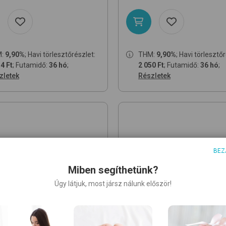
M:
9,90%
; Havi törlesztőrészlet:
THM:
9,90%
; Havi törlesztő
4 Ft
; Futamidő:
36 hó
;
2 050 Ft
; Futamidő:
36 hó
;
zletek
Részletek
BEZ
Miben segíthetünk?
Úgy látjuk, most jársz nálunk először!