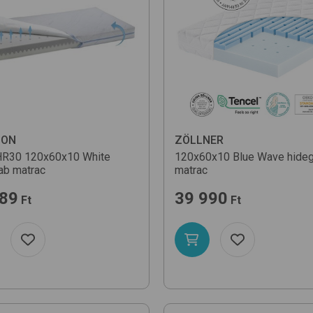
DON
ZÖLLNER
 HR30 120x60x10
White
120x60x10 Blue Wave
hide
ab matrac
matrac
489
39 990
Ft
Ft