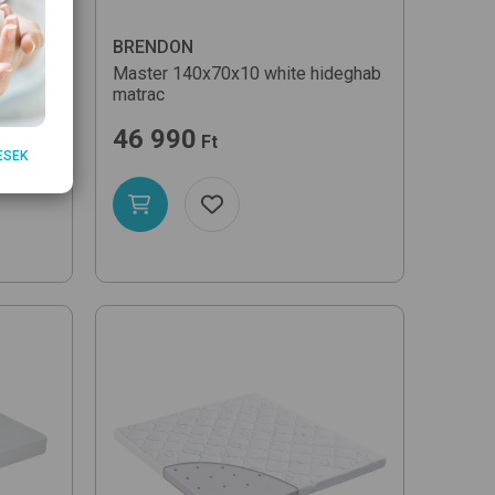
BRENDON
white
Master 140x70x10
white
hideghab
matrac
46 990
Ft
ESEK