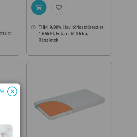
THM:
9,80%
; Havi törlesztőrészlet:
részlet:
1 665 Ft
; Futamidő:
36 hó
;
Részletek
ÁR