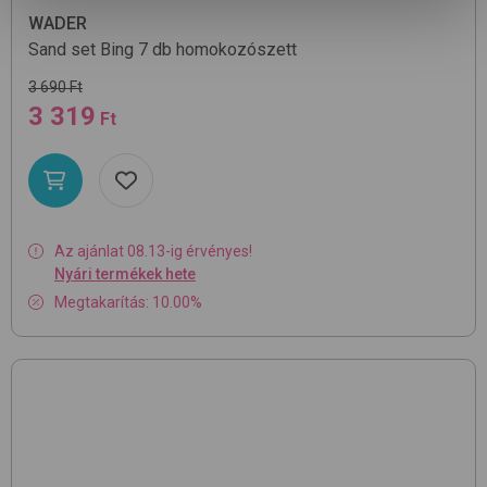
WADER
Sand set Bing 7 db
homokozószett
3 690 Ft
3 319
Ft
Az ajánlat 08.13-ig érvényes!
Nyári termékek hete
Megtakarítás: 10.00%