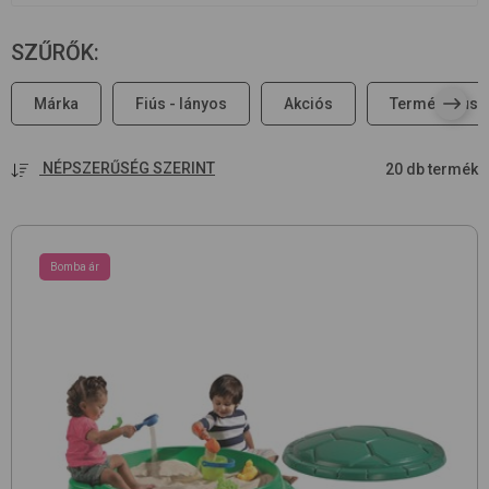
SZŰRŐK
:
Márka
Fiús - lányos
Akciós
Terméktípus
NÉPSZERŰSÉG SZERINT
20 db termék
Bomba ár