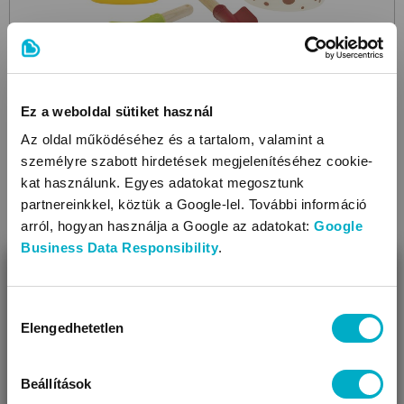
Ez a weboldal sütiket használ
Az oldal működéséhez és a tartalom, valamint a
KLEIN
személyre szabott hirdetések megjelenítéséhez cookie-
Sand Bucket Set - garden, 2 l
homokozószett
kat használunk. Egyes adatokat megosztunk
partnereinkkel, köztük a Google-lel. További információ
4 490 Ft
arról, hogyan használja a Google az adatokat:
Google
3 589
Ft
Business Data Responsibility
.
BEZÁR
Miben segíthetünk?
Hozzájárulás
Elengedhetetlen
kiválasztása
Úgy látjuk, most jársz nálunk először!
Az ajánlat 08.13-ig érvényes!
Nyári termékek hete
Beállítások
Megtakarítás: 20.00%