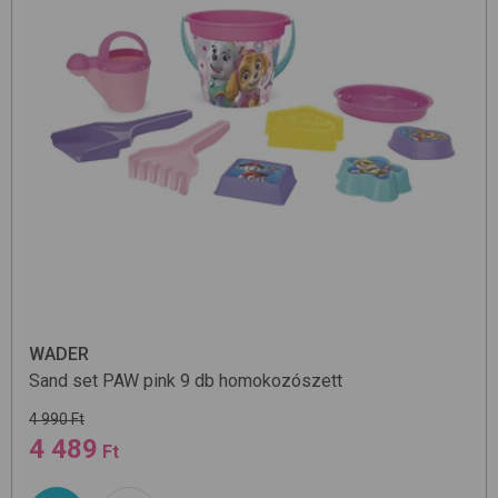
WADER
Sand set PAW pink 9 db
homokozószett
4 990 Ft
4 489
Ft