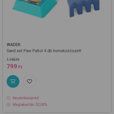
WADER
Sand set Paw Patrol 4 db
homokozószett
1 190 Ft
799
Ft
Készletkisöprés!
Megtakarítás: 32.00%