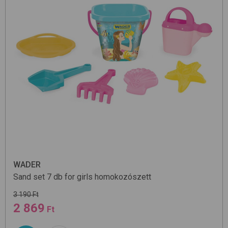
WADER
Sand set 7 db for girls
homokozószett
3 190 Ft
2 869
Ft