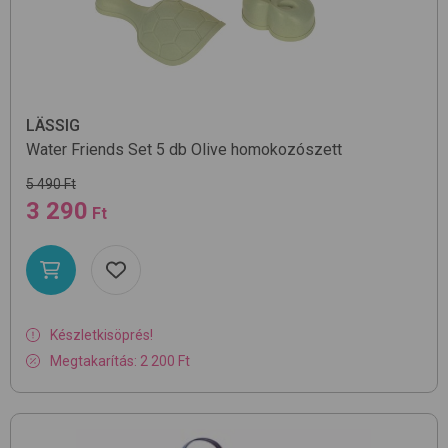
LÄSSIG
Water Friends Set 5 db
Olive
homokozószett
5 490 Ft
3 290
Ft
Készletkisöprés!
Megtakarítás: 2 200 Ft