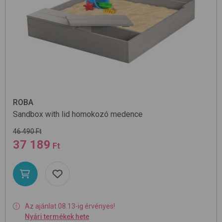
ROBA
Sandbox with lid
homokozó medence
46 490 Ft
37 189
Ft
Az ajánlat 08.13-ig érvényes!
Nyári termékek hete