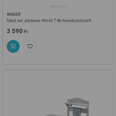
WADER
Sand set Jurrassic World 7 db
homokozószett
3 590
Ft