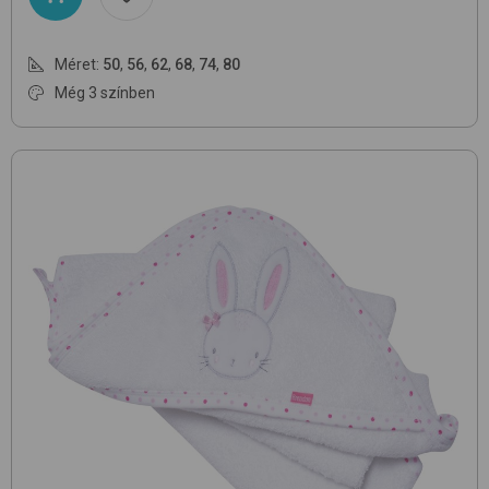
Méret:
50
,
56
,
62
,
68
,
74
,
80
Még 3 színben