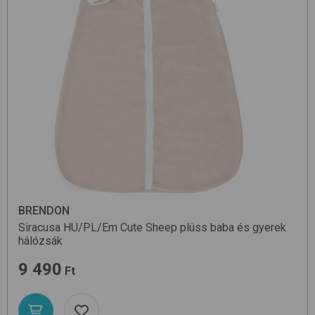
BRENDON
Siracusa HU/PL/Em
Cute Sheep
plüss baba és gyerek
hálózsák
9 490
Ft