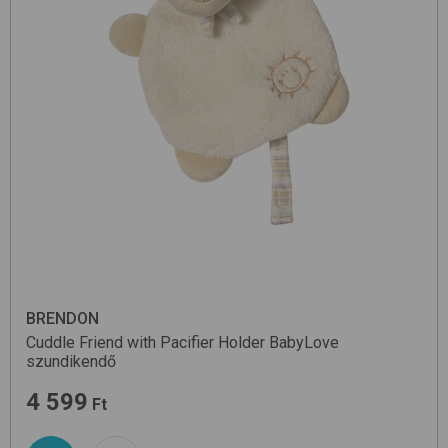
BRENDON
Cuddle Friend with Pacifier Holder
BabyLove
szundikendő
4 599
Ft