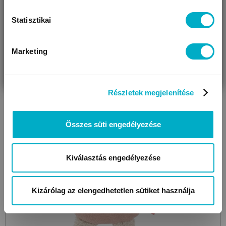
Statisztikai
Még 6 színben
Marketing
VÁRANDÓS
SZÜLŐ VAGYOK
AJÁNDÉKOT
VAGYOK
KERESEK
Részletek megjelenítése
Összes süti engedélyezése
Kiválasztás engedélyezése
Kizárólag az elengedhetetlen sütiket használja