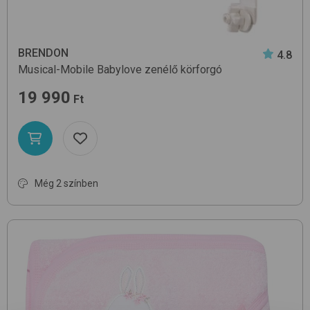
BRENDON
4.8
Musical-Mobile
Babylove
zenélő körforgó
19 990
Ft
Még 2 színben