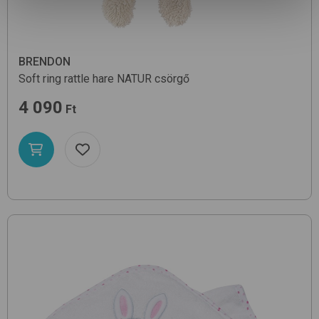
BRENDON
Soft ring rattle hare
NATUR
csörgő
4 090
Ft