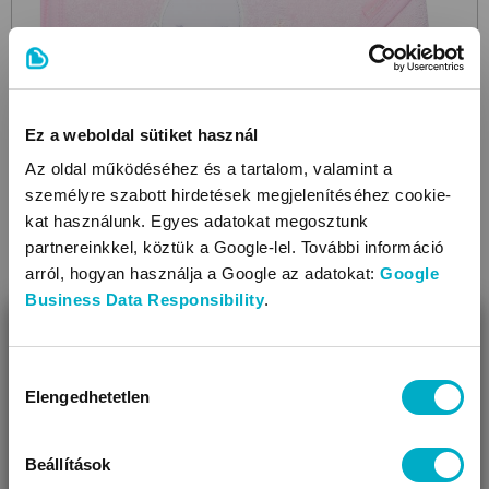
Ez a weboldal sütiket használ
Az oldal működéséhez és a tartalom, valamint a
személyre szabott hirdetések megjelenítéséhez cookie-
kat használunk. Egyes adatokat megosztunk
partnereinkkel, köztük a Google-lel. További információ
arról, hogyan használja a Google az adatokat:
Google
Business Data Responsibility
.
BEZÁR
BRENDON
Toronto/H/80x80
Lovely Bunny
fürdőlepedő
Miben segíthetünk?
Hozzájárulás
Elengedhetetlen
6 990
kiválasztása
Ft
Úgy látjuk, most jársz nálunk először!
Beállítások