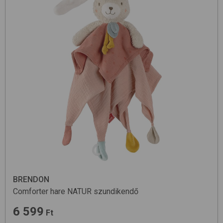
BRENDON
Comforter hare
NATUR
szundikendő
6 599
Ft