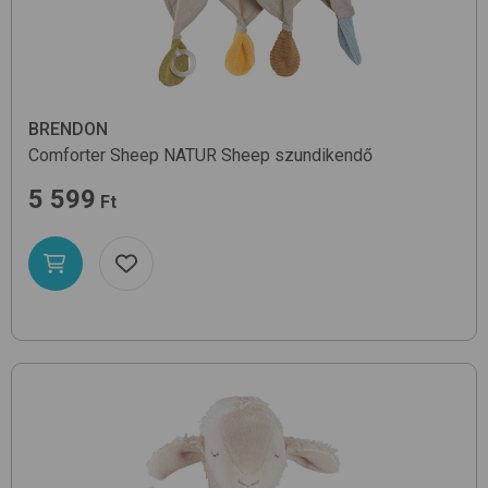
BRENDON
Comforter Sheep
NATUR Sheep
szundikendő
5 599
Ft