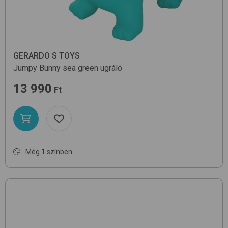
GERARDO S TOYS
Jumpy Bunny
sea green
ugráló
13 990
Ft
Még 1 színben