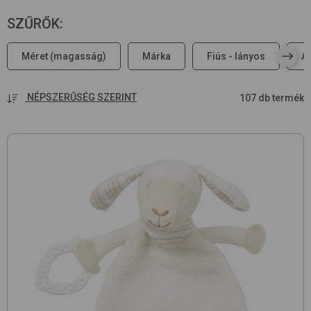
SZŰRŐK
:
Méret (magasság)
Márka
Fiús - lányos
A
NÉPSZERŰSÉG SZERINT
107 db termék