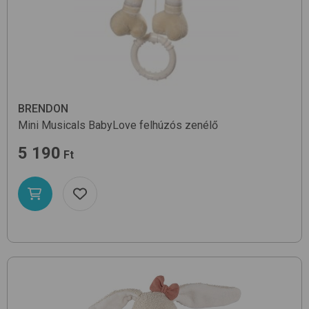
BRENDON
Mini Musicals
BabyLove
felhúzós zenélő
5 190
Ft