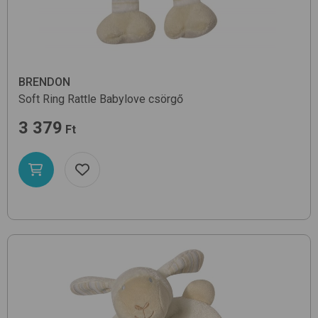
BRENDON
Soft Ring Rattle
Babylove
csörgő
3 379
Ft