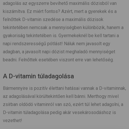
adagolás az egyszerre bevihető maximális dózisból van
kiszámítva. Ez miért fontos? Azért, mert a gyerekek és a
felnőttek D-vitamin szedése a maximális dózisok
tekintetében nemcsak a mennyiségben különbözik, hanem a
gyakoriság tekintetében is. Gyermekeknél be kell tartani a
napi rendszerességű pótlást! Náluk nem javasolt egy
adagban, a javasolt napi dózist meghaladó mennyiséget
beadni. Felnőttek esetében viszont erre van lehetőség.
A D-vitamin túladagolása
Bármennyire is pozitív élettani hatásai vannak a D-vitaminnak,
az adagolásával körültekintően kell bánni. Merthogy mivel
zsírban oldódó vitaminról van szó, ezért túl lehet adagolni, a
D-vitamin túladagolása pedig akár vesekárosodáshoz is
vezethet!