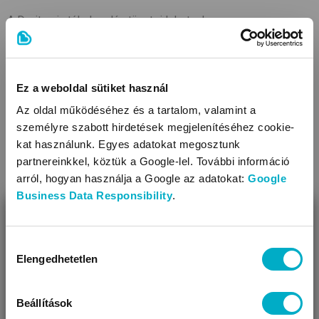
A D-vitamin túladagolás tünetei lehetnek:
Rossz étvágy
Ez a weboldal sütiket használ
Hányás
Az oldal működéséhez és a tartalom, valamint a
Hányinger
személyre szabott hirdetések megjelenítéséhez cookie-
Gyengeség
kat használunk. Egyes adatokat megosztunk
partnereinkkel, köztük a Google-lel. További információ
Ha feltűnően sokat pisil a baba
arról, hogyan használja a Google az adatokat:
Google
Business Data Responsibility
.
Szomjúság
BEZÁR
Bőrviszketés
Miben segíthetünk?
Hozzájárulás
Elengedhetetlen
kiválasztása
Mielőtt a gyermeknek elkezded a D-vitamin adagolását
Úgy látjuk, most jársz nálunk először!
pontosan olvasd el a betegtájékoztatót és az ott leírtaknak
Beállítások
megfelelően adagold! Ha nem egyértelmű számodra a