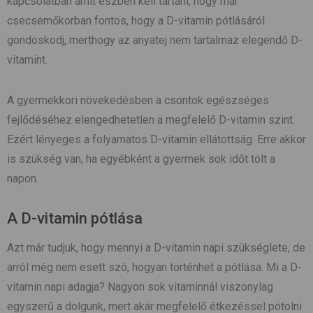
kapcsolatban amit észben kell tartani, hogy már
csecsemőkorban fontos, hogy a D-vitamin pótlásáról
gondoskodj, merthogy az anyatej nem tartalmaz elegendő D-
vitamint.
A gyermekkori növekedésben a csontok egészséges
fejlődéséhez elengedhetetlen a megfelelő D-vitamin szint.
Ezért lényeges a folyamatos D-vitamin ellátottság. Erre akkor
is szükség van, ha egyébként a gyermek sok időt tölt a
napon.
A D-vitamin pótlása
Azt már tudjuk, hogy mennyi a D-vitamin napi szükséglete, de
arról még nem esett szó, hogyan történhet a pótlása. Mi a D-
vitamin napi adagja? Nagyon sok vitaminnál viszonylag
egyszerű a dolgunk, mert akár megfelelő étkezéssel pótolni