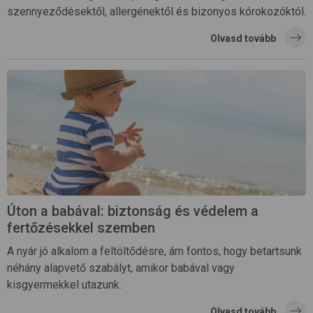
szennyeződésektől, allergénektől és bizonyos kórokozóktól.
Olvasd tovább
Úton a babával: biztonság és védelem a
fertőzésekkel szemben
A nyár jó alkalom a feltöltődésre, ám fontos, hogy betartsunk
néhány alapvető szabályt, amikor babával vagy
kisgyermekkel utazunk.
Olvasd tovább