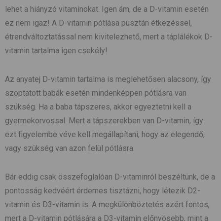
lehet a hiányzó vitaminokat. Igen ám, de a D-vitamin esetén
ez nem igaz! A D-vitamin pótlása pusztán étkezéssel,
étrendváltoztatással nem kivitelezhető, mert a táplálékok D-
vitamin tartalma igen csekély!
Az anyatej D-vitamin tartalma is meglehetősen alacsony, így
szoptatott babák esetén mindenképpen pótlásra van
szükség. Ha a baba tápszeres, akkor egyeztetni kell a
gyermekorvossal. Mert a tápszerekben van D-vitamin, így
ezt figyelembe véve kell megállapítani, hogy az elegendő,
vagy szükség van azon felül pótlásra.
Bár eddig csak összefoglalóan D-vitaminról beszéltünk, de a
pontosság kedvéért érdemes tisztázni, hogy létezik D2-
vitamin és D3-vitamin is. A megkülönböztetés azért fontos,
mert a D-vitamin pótlására a D3-vitamin előnyösebb, mint a