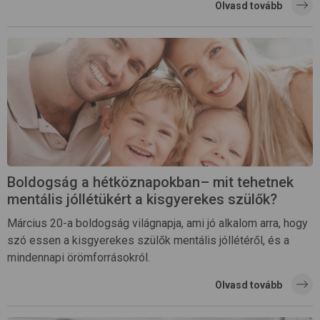
Olvasd tovább
Boldogság a hétköznapokban– mit tehetnek
mentális jóllétükért a kisgyerekes szülők?
Március 20-a boldogság világnapja, ami jó alkalom arra, hogy
szó essen a kisgyerekes szülők mentális jóllétéről, és a
mindennapi örömforrásokról.
Olvasd tovább