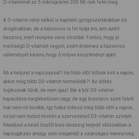
D-vitaminnál az 5 mikrogramm 200 NE-nek felel meg.
A D-vitamin vény nélkül is kapható gyógyszertárakban és
drogériákban, de a háziorvos is fel tudja írni, ami azért
hasznos, mert receptre véve olcsóbb. Fontos, hogy jó
minőségű D-vitamint vegyél, ezért érdemes a háziorvos
véleményét kikérni, hogy ő milyen készítményt ajánl.
Mi a helyzet a napozással? Ha több időt töltünk kint a napon,
akkor még több D3-vitamin termelődik?! Az állítás
logikusnak tűnik, de nem igaz! Bár a bőr D3-vitamin
kapacitása meglehetősen nagy, de egy bizonyos szint felett
már nem nő tovább, így hiába töltesz még több időt a napon,
ezzel nem tudod növelni a szervezeted D3-vitamin szintjét.
Ráadásul a késő ősztől kora tavaszig terjedő időszakban a
napsugárzás amúgy sem elegendő a szükséges mennyiség