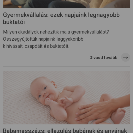
Gyermekvállalás: ezek napjaink legnagyobb
buktatói
Milyen akadályok nehezítik ma a gyermekvállalást?
Összegyűjtöttük napjaink leggyakoribb
kihívásait, csapdáit és buktatóit.
Olvasd tovább
Babamasszázs: ellazulás babának és anyának