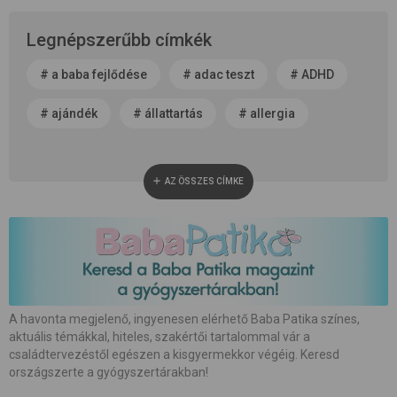
Legnépszerűbb címkék
#
a baba fejlődése
#
adac teszt
#
ADHD
#
ajándék
#
állattartás
#
allergia
#
alvás
#
anyaság
#
anyatej
AZ ÖSSZES CÍMKE
#
apaság
#
baba neme
#
baba patika
#
babaápolás
#
babakocsi
#
babamasszázs
#
babaszoba
#
beszédfejlődés
#
betegség
A havonta megjelenő, ingyenesen elérhető Baba Patika színes,
aktuális témákkal, hiteles, szakértői tartalommal vár a
#
biztonság
#
bőrápolás
#
család
családtervezéstől egészen a kisgyermekkor végéig. Keresd
országszerte a gyógyszertárakban!
#
családalapítás
#
császármetszés