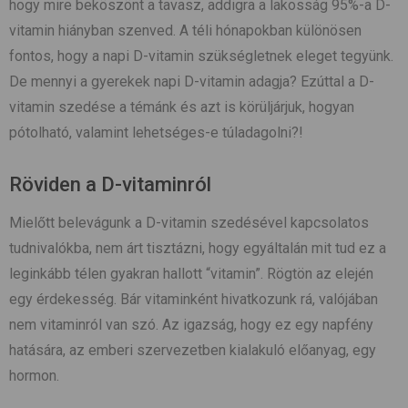
hogy mire beköszönt a tavasz, addigra a lakosság 95%-a D-
vitamin hiányban szenved. A téli hónapokban különösen
fontos, hogy a napi D-vitamin szükségletnek eleget tegyünk.
De mennyi a gyerekek napi D-vitamin adagja? Ezúttal a D-
vitamin szedése a témánk és azt is körüljárjuk, hogyan
pótolható, valamint lehetséges-e túladagolni?!
Röviden a D-vitaminról
Mielőtt belevágunk a D-vitamin szedésével kapcsolatos
tudnivalókba, nem árt tisztázni, hogy egyáltalán mit tud ez a
leginkább télen gyakran hallott “vitamin”. Rögtön az elején
egy érdekesség. Bár vitaminként hivatkozunk rá, valójában
nem vitaminról van szó. Az igazság, hogy ez egy napfény
hatására, az emberi szervezetben kialakuló előanyag, egy
hormon.