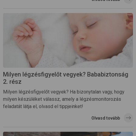
Milyen légzésfigyelőt vegyek? Bababiztonság
2. rész
Milyen légzésfigyelőt vegyek? Ha bizonytalan vagy, hogy
milyen készüléket válassz, amely a légzésmonitorozás
feladatát látja el, olvasd el tippjeinket!
Olvasd tovább