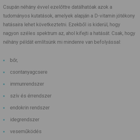
Csupán néhány évvel ezelőttre datálhatóak azok a
tudományos kutatások, amelyek alapján a D-vitamin jótékony
hatásaira lehet következtetni. Ezekből is kiderül, hogy
nagyon széles spektrum az, ahol kifejti a hatását. Csak, hogy
néhány példát említsünk mi mindenre van befolyással:
bőr,
csontanyagcsere
immunrendszer
szív és érrendszer
endokrin rendszer
idegrendszer
veseműködés