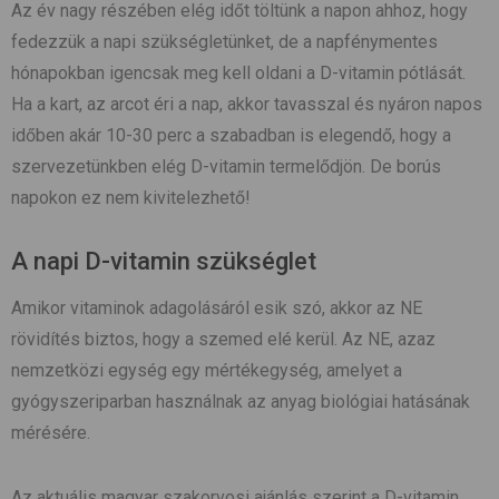
Az év nagy részében elég időt töltünk a napon ahhoz, hogy
fedezzük a napi szükségletünket, de a napfénymentes
hónapokban igencsak meg kell oldani a D-vitamin pótlását.
Ha a kart, az arcot éri a nap, akkor tavasszal és nyáron napos
időben akár 10-30 perc a szabadban is elegendő, hogy a
szervezetünkben elég D-vitamin termelődjön. De borús
napokon ez nem kivitelezhető!
A napi D-vitamin szükséglet
Amikor vitaminok adagolásáról esik szó, akkor az NE
rövidítés biztos, hogy a szemed elé kerül. Az NE, azaz
nemzetközi egység egy mértékegység, amelyet a
gyógyszeriparban használnak az anyag biológiai hatásának
mérésére.
Az aktuális magyar szakorvosi ajánlás szerint a D-vitamin