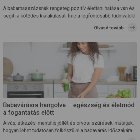
A babamasszázsnak rengeteg pozitív élettani hatása van és
segíti a kötődés kialakulását. Íme a legfontosabb tudnivalók!
Olvasd tovább
Babavárásra hangolva – egészség és életmód
a fogantatás előtt
Alvás, étkezés, mentális jóllét és orvosi szűrések: mutatjuk,
hogyan lehet tudatosan felkészülni a babavárás időszakára.