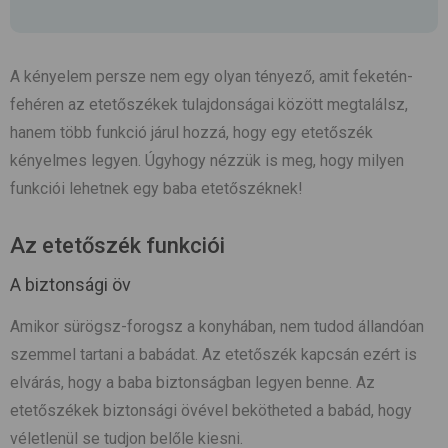
A kényelem persze nem egy olyan tényező, amit feketén-
fehéren az etetőszékek tulajdonságai között megtalálsz,
hanem több funkció járul hozzá, hogy egy etetőszék
kényelmes legyen. Úgyhogy nézzük is meg, hogy milyen
funkciói lehetnek egy baba etetőszéknek!
Az etetőszék funkciói
A biztonsági öv
Amikor sürögsz-forogsz a konyhában, nem tudod állandóan
szemmel tartani a babádat. Az etetőszék kapcsán ezért is
elvárás, hogy a baba biztonságban legyen benne. Az
etetőszékek biztonsági övével bekötheted a babád, hogy
véletlenül se tudjon belőle kiesni.