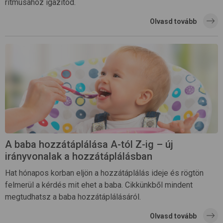
ritmusához igazítod.
Olvasd tovább
A baba hozzátáplálása A-tól Z-ig – új
irányvonalak a hozzátáplálásban
Hat hónapos korban eljön a hozzátáplálás ideje és rögtön
felmerül a kérdés mit ehet a baba. Cikkünkből mindent
megtudhatsz a baba hozzátáplálásáról.
Olvasd tovább