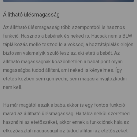
Állítható ülésmagasság
Az állítható ülésmagasság több szempontból is hasznos
funkció. Hasznos a babának és neked is. Hacsak nem a BLW
táplálkozás mellé teszed le a voksod, a hozzátáplálás elején
biztosan valamelyik szülő lesz az, aki eteti a babát. Az
állítható magasságnak köszönhetően a babát pont olyan
magasságba tudod állítani, ami neked is kényelmes. Így
etetés közben sem görnyedni, sem magasra nyújtózkodni
nem kell.
Ha már magától eszik a baba, akkor is egy fontos funkció
marad az állítható ülésmagasság. Ha tálca nélkül szeretnéd
használni az etetőszéket, akkor ennek a funkciónak hála az
étkezőasztal magasságához tudod állítani az etetőszéket.