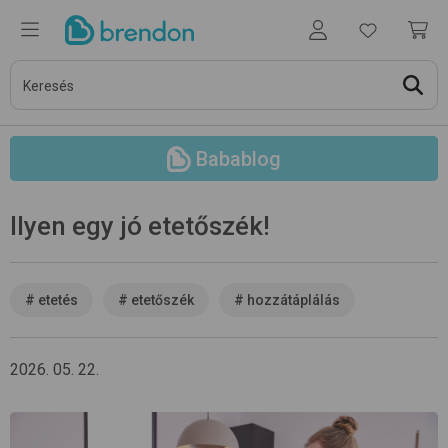
Babablog
Ilyen egy jó etetőszék!
#
etetés
#
etetőszék
#
hozzátáplálás
2026. 05. 22.