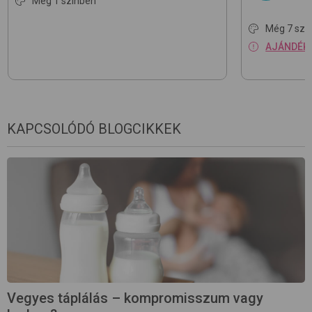
Még 1 színben
Még 7 szí
AJÁNDÉK j
KAPCSOLÓDÓ BLOGCIKKEK
Vegyes táplálás – kompromisszum vagy