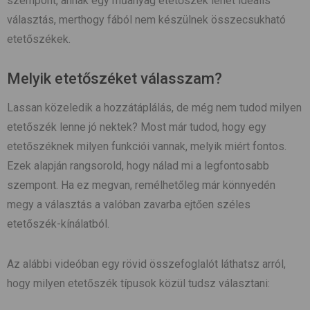
szempont, annak egy műanyag etetőszék lehet ideális
választás, merthogy fából nem készülnek összecsukható
etetőszékek.
Melyik etetőszéket válasszam?
Lassan közeledik a hozzátáplálás, de még nem tudod milyen
etetőszék lenne jó nektek? Most már tudod, hogy egy
etetőszéknek milyen funkciói vannak, melyik miért fontos.
Ezek alapján rangsorold, hogy nálad mi a legfontosabb
szempont. Ha ez megvan, remélhetőleg már könnyedén
megy a választás a valóban zavarba ejtően széles
etetőszék-kínálatból.
Az alábbi videóban egy rövid összefoglalót láthatsz arról,
hogy milyen etetőszék típusok közül tudsz választani: