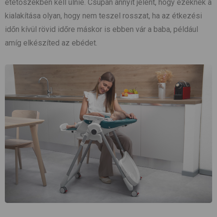
etetőszékben kell ülnie. Csupán annyit jelent, hogy ezeknek a
kialakítása olyan, hogy nem teszel rosszat, ha az étkezési
időn kívül rövid időre máskor is ebben vár a baba, például
amíg elkészíted az ebédet.