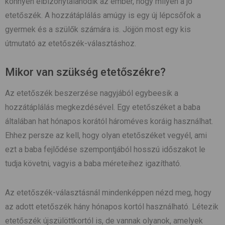
könnyen elbizonytalanodik az ember, hogy milyen a jó
etetőszék. A hozzátáplálás amúgy is egy új lépcsőfok a
gyermek és a szülők számára is. Jöjjön most egy kis
útmutató az etetőszék-választáshoz.
Mikor van szükség etetőszékre?
Az etetőszék beszerzése nagyjából egybeesik a
hozzátáplálás megkezdésével. Egy etetőszéket a baba
általában hat hónapos korától hároméves koráig használhat.
Ehhez persze az kell, hogy olyan etetőszéket vegyél, ami
ezt a baba fejlődése szempontjából hosszú időszakot le
tudja követni, vagyis a baba méreteihez igazítható.
Az etetőszék-választásnál mindenképpen nézd meg, hogy
az adott etetőszék hány hónapos kortól használható. Létezik
etetőszék újszülöttkortól is, de vannak olyanok, amelyek