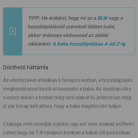
TIPP:
Ha érdekel, hogy mi az a
BLW
vagy a
hozzátáplálásról szeretnél többet tudni,
akkor érdemes elolvasnod az alábbi
cikkünket:
A baba hozzátáplálása A-tól Z-ig
Dönthető háttámla
Az etetőszéket általában 6 hónapos korban, a hozzátáplálás
megkezdésével kezdi el használni a baba. Az önállóan ülés
viszont ebben a korban még nem alakult ki, jellemzően még
jó pár hónap kell ahhoz, hogy a baba magától ülni tudjon.
Csakúgy, mint mondjuk a járást, úgy ezt sem szabad erőltetni.
Lehet, hogy ha 7-8 hónapos korában a babát ülő pozícióban