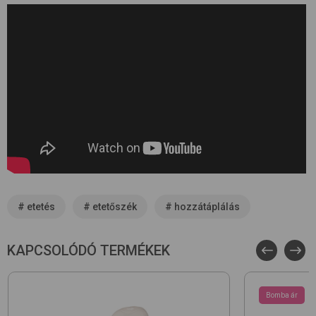
#
etetés
#
etetőszék
#
hozzátáplálás
KAPCSOLÓDÓ TERMÉKEK
Bomba ár