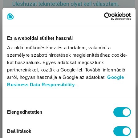
Üléshuzat tekintetében olyat kell választani,
ami könnyen tisztítható, mert garantáltan
össze fogja kenni a baba. Plusz pont, ha
nemcsak mosható, hanem levehető is a
Ez a weboldal sütiket használ
huzata, mert ez alaposabb tisztítást tesz
Az oldal működéséhez és a tartalom, valamint a
lehetővé.
személyre szabott hirdetések megjelenítéséhez cookie-
kat használunk. Egyes adatokat megosztunk
partnereinkkel, köztük a Google-lel. További információ
arról, hogyan használja a Google az adatokat:
Google
Összecsukható etetőszék
Business Data Responsibility
.
Az etetőszékek általában elég sok helyet elfoglalnak, hiszen
BEZÁR
így tudnak elég stabilak lenni. Viszont azokban a lakásokban,
Miben segíthetünk?
Hozzájárulás
ahol minden egyes négyzetcenti számít, ez nem annyira
Elengedhetetlen
kiválasztása
Úgy látjuk, most jársz nálunk először!
szerencsés. A megoldást az összecsukható etetőszékek
jelentik.
Beállítások