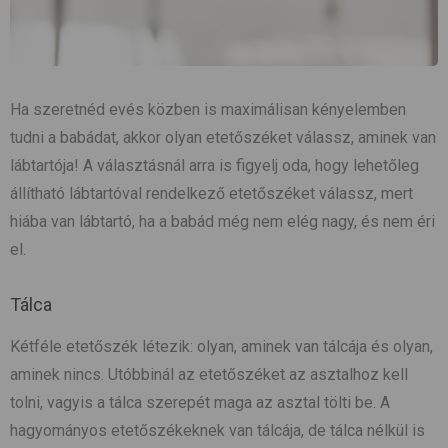
Ha szeretnéd evés közben is maximálisan kényelemben
tudni a babádat, akkor olyan etetőszéket válassz, aminek van
lábtartója! A választásnál arra is figyelj oda, hogy lehetőleg
állítható lábtartóval rendelkező etetőszéket válassz, mert
hiába van lábtartó, ha a babád még nem elég nagy, és nem éri
el.
Tálca
Kétféle etetőszék létezik: olyan, aminek van tálcája és olyan,
aminek nincs. Utóbbinál az etetőszéket az asztalhoz kell
tolni, vagyis a tálca szerepét maga az asztal tölti be. A
hagyományos etetőszékeknek van tálcája, de tálca nélkül is