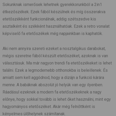
Sokunknak ismerősek lehetnek gyerekkorunkból a 2in1
étkezőszékek. Ezek fából készülnek és míg összerakva
etetőszékként funkcionálnak, addig szétszedve kis
asztalként és székként használhatóak. Ezek a retro vonalat
képviselő fa etetőszékek még napjainkban is kaphatók.
Aki nem annyira szereti ezeket a nosztalgikus darabokat,
mégis szeretne fából készült etetőszéket, azoknak is van
választásuk. Ma már nagyon trendi fa etetőszékeket is lehet
találni. Ezek a legmodernebb otthonokba is beleillenek. És
amiatt sem kell aggódnod, hogy a dizájn a funkció kárára
menne. A babáknak abszolút jó helyük van egy ilyenben.
Ráadásul ezeknek a modern fa etetőszékeknek a nagy
előnye, hogy sokkal tovább is lehet őket használni, mint egy
hagyományos etetőszéket. Akár még felnőttként is
kényelmes ülőhelynek számítanak.