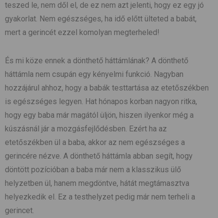
teszed le, nem dől el, de ez nem azt jelenti, hogy ez egy jó
gyakorlat. Nem egészséges, ha idő előtt ülteted a babát,
mert a gerincét ezzel komolyan megterheled!
És mi köze ennek a dönthető háttámlának? A dönthető
háttámla nem csupán egy kényelmi funkció. Nagyban
hozzájárul ahhoz, hogy a babák testtartása az etetőszékben
is egészséges legyen. Hat hónapos korban nagyon ritka,
hogy egy baba már magától üljön, hiszen ilyenkor még a
kúszásnál jár a mozgásfejlődésben. Ezért ha az
etetőszékben ül a baba, akkor az nem egészséges a
gerincére nézve. A dönthető háttámla abban segít, hogy
döntött pozícióban a baba már nem a klasszikus ülő
helyzetben ül, hanem megdöntve, hátát megtámasztva
helyezkedik el. Ez a testhelyzet pedig már nem terheli a
gerincet.