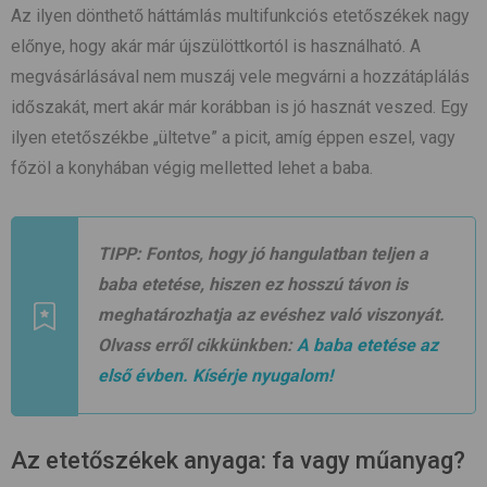
Az ilyen dönthető háttámlás multifunkciós etetőszékek nagy
előnye, hogy akár már újszülöttkortól is használható. A
megvásárlásával nem muszáj vele megvárni a hozzátáplálás
időszakát, mert akár már korábban is jó hasznát veszed. Egy
ilyen etetőszékbe „ültetve” a picit, amíg éppen eszel, vagy
főzöl a konyhában végig melletted lehet a baba.
TIPP:
Fontos, hogy jó hangulatban teljen a
baba etetése, hiszen ez hosszú távon is
meghatározhatja az evéshez való viszonyát.
Olvass erről cikkünkben:
A baba etetése az
első évben. Kísérje nyugalom!
Az etetőszékek anyaga: fa vagy műanyag?