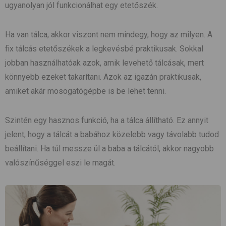
ugyanolyan jól funkcionálhat egy etetőszék.
Ha van tálca, akkor viszont nem mindegy, hogy az milyen. A
fix tálcás etetőszékek a legkevésbé praktikusak. Sokkal
jobban használhatóak azok, amik levehető tálcásak, mert
könnyebb ezeket takarítani. Azok az igazán praktikusak,
amiket akár mosogatógépbe is be lehet tenni.
Szintén egy hasznos funkció, ha a tálca állítható. Ez annyit
jelent, hogy a tálcát a babához közelebb vagy távolabb tudod
beállítani. Ha túl messze ül a baba a tálcától, akkor nagyobb
valószínűséggel eszi le magát.