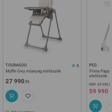
TOURAGOO
PEG
5
Muffin
Grey
műanyag etetőszék
Prima Pappa
etetőszék
27 990
Ft
RRP:
69 990 F
59 990
F