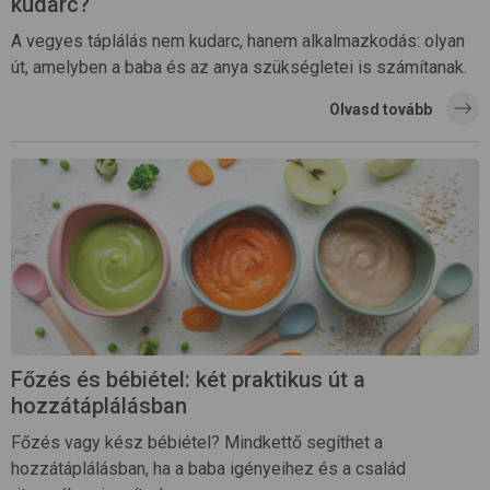
kudarc?
A vegyes táplálás nem kudarc, hanem alkalmazkodás: olyan
út, amelyben a baba és az anya szükségletei is számítanak.
Olvasd tovább
Főzés és bébiétel: két praktikus út a
hozzátáplálásban
Főzés vagy kész bébiétel? Mindkettő segíthet a
hozzátáplálásban, ha a baba igényeihez és a család