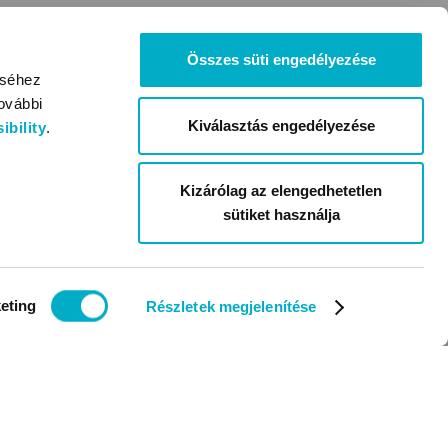
Összes süti engedélyezése
éséhez
ovábbi
Kiválasztás engedélyezése
bility
.
Kizárólag az elengedhetetlen
sütiket használja
eting
Részletek megjelenítése