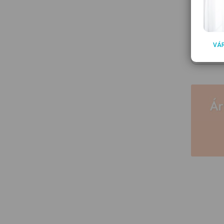
258,00 F
VÁ