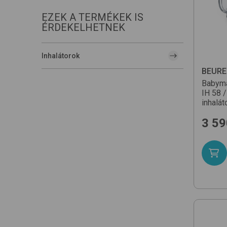
EZEK A TERMÉKEK IS
ÉRDEKELHETNEK
Inhalátorok
BEURE
Babyma
IH 58 /
inhalát
3 59