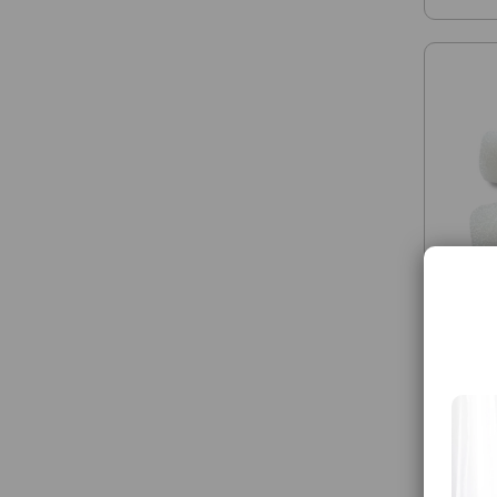
VIVAM
GYV13SZ
Compre
inhalát
1 29