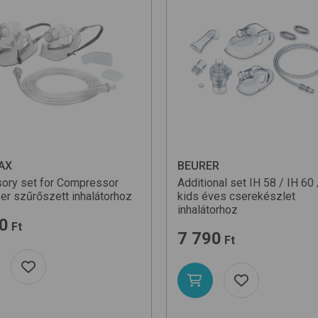
AX
BEURER
ory set for Compressor
Additional set IH 58 / IH 60 
zer
szűrőszett inhalátorhoz
kids
éves cserekészlet
inhalátorhoz
0
Ft
7 790
Ft