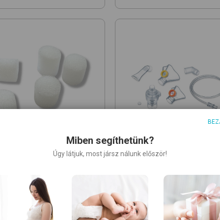
BEZ
Miben segíthetünk?
Úgy látjuk, most jársz nálunk először!
AX
BEURER
 Air filters forTurtle
Additional set IH 58 Kids
év
ssor nebulizer
szűrőszett
cserekészlet inhalátorhoz
orhoz
15 290
Ft
0
Ft