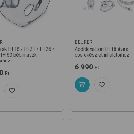
R
BEURER
sk IH 18 / IH 21 / IH 26 /
Additional set IH 18
éves
 IH 60
bébimaszk
cserekészlet inhalátorhoz
orhoz
6 990
Ft
0
Ft