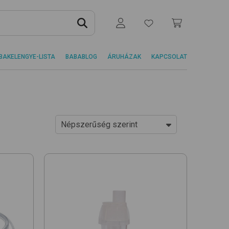
BAKELENGYE-LISTA
BABABLOG
ÁRUHÁZAK
KAPCSOLAT
Népszerűség szerint
Ár szerint növekvő
Ár szerint csökkenő
Népszerűség szerint
Újdonságok
Egységár szerint növekvő
Egységár szerint csökkenő