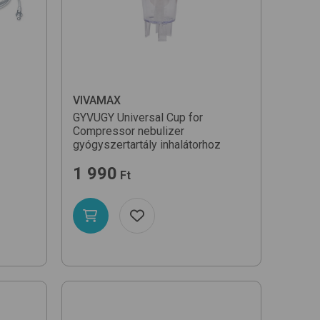
Név szerint (A-Z)
VIVAMAX
GYVUGY Universal Cup for
Compressor nebulizer
gyógyszertartály inhalátorhoz
1 990
Ft