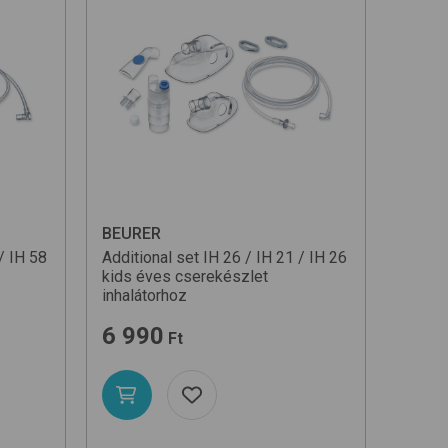
BEURER
/ IH 58
Additional set IH 26 / IH 21 / IH 26
kids
éves cserekészlet
inhalátorhoz
6 990
Ft