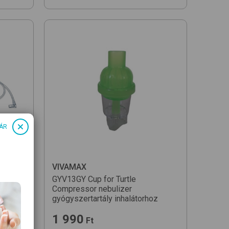
ÁR
VIVAMAX
es
GYV13GY Cup for Turtle
Compressor nebulizer
gyógyszertartály inhalátorhoz
1 990
Ft