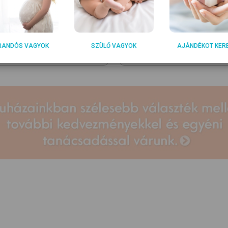
t/db
RANDÓS VAGYOK
SZÜLŐ VAGYOK
AJÁNDÉKOT KER