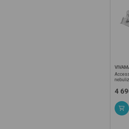
VIVAM
Access
nebuli
4 69