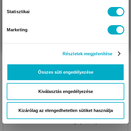
Statisztikai
Marketing
VÁRANDÓS
SZÜLŐ VAGYOK
AJÁNDÉKOT
VAGYOK
KERESEK
Részletek megjelenítése
Összes süti engedélyezése
Kiválasztás engedélyezése
Kizárólag az elengedhetetlen sütiket használja
TEOREMA
Kitten function
interaktív készségfejlesztő játék