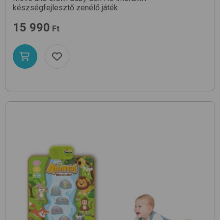
készségfejlesztő zenélő játék
15 990
Ft