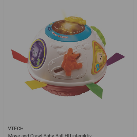
VTECH
Move and Crawl Baby Ball HU
interaktív