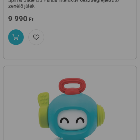
Spin & Slide DJ Panda
interaktív készségfejlesztő
zenélő játék
9 990
Ft