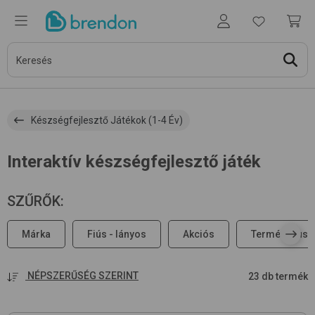
Készségfejlesztő Játékok (1-4 Év)
Interaktív készségfejlesztő játék
SZŰRŐK
:
Márka
Fiús - lányos
Akciós
Terméktípus
NÉPSZERŰSÉG SZERINT
23 db termék