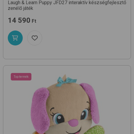
Laugh & Learn Puppy JFD27
interaktív készségfejlesztő
zenélő játék
14 590
Ft
Top termék