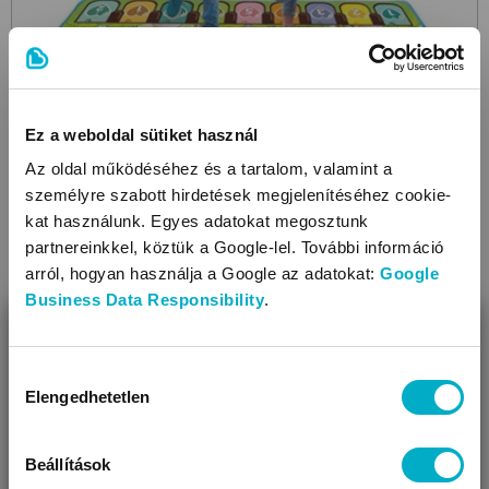
Ez a weboldal sütiket használ
Az oldal működéséhez és a tartalom, valamint a
TEOREMA
személyre szabott hirdetések megjelenítéséhez cookie-
Play mat with light and sound
interaktív
kat használunk. Egyes adatokat megosztunk
készségfejlesztő zenélő játék
partnereinkkel, köztük a Google-lel. További információ
11 490
arról, hogyan használja a Google az adatokat:
Google
Ft
Business Data Responsibility
.
BEZÁR
Miben segíthetünk?
Hozzájárulás
Elengedhetetlen
kiválasztása
Úgy látjuk, most jársz nálunk először!
Beállítások