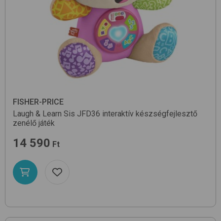
FISHER-PRICE
Laugh & Learn Sis JFD36
interaktív készségfejlesztő
zenélő játék
14 590
Ft