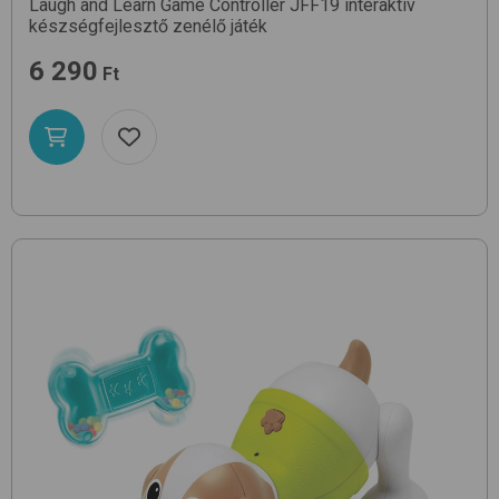
Laugh and Learn Game Controller JFF19
interaktív
készségfejlesztő zenélő játék
6 290
Ft