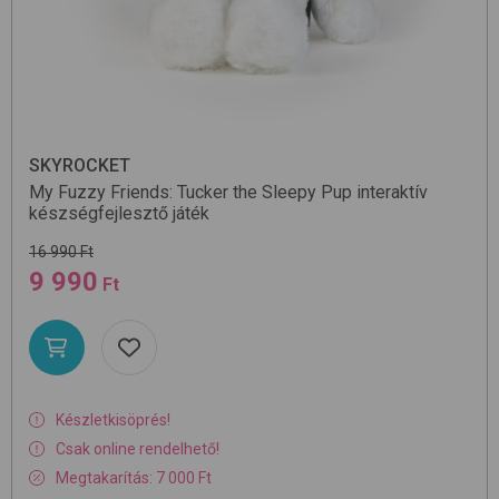
SKYROCKET
My Fuzzy Friends: Tucker the Sleepy Pup
interaktív
készségfejlesztő játék
16 990 Ft
9 990
Ft
Készletkisöprés!
Csak online rendelhető!
Megtakarítás: 7 000 Ft