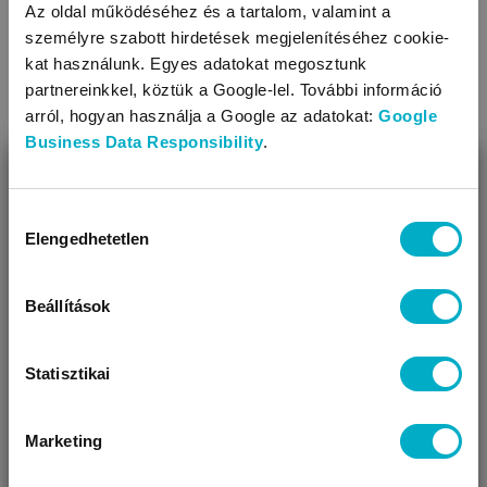
Az oldal működéséhez és a tartalom, valamint a
A baba etetése az első évben. Kísérje nyugalom!
személyre szabott hirdetések megjelenítéséhez cookie-
kat használunk. Egyes adatokat megosztunk
partnereinkkel, köztük a Google-lel. További információ
arról, hogyan használja a Google az adatokat:
Google
Business Data Responsibility
.
BEZÁR
Miben segíthetünk?
Hozzájárulás
Elengedhetetlen
kiválasztása
Úgy látjuk, most jársz nálunk először!
Beállítások
A baba hozzátáplálása A-tól Z-ig
Statisztikai
Marketing
VÁRANDÓS
SZÜLŐ VAGYOK
AJÁNDÉKOT
VAGYOK
KERESEK