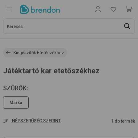
Kiegészítők Etetőszékhez
Játéktartó kar etetőszékhez
SZŰRŐK
:
Márka
NÉPSZERŰSÉG SZERINT
1 db termék