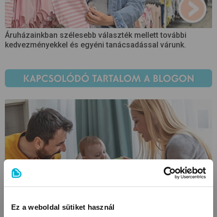
Áruházainkban szélesebb választék mellett további
kedvezményekkel és egyéni tanácsadással várunk.
Ez a weboldal sütiket használ