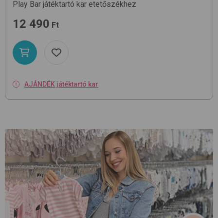
Play Bar
játéktartó kar etetőszékhez
12 490
Ft
AJÁNDÉK játéktartó kar