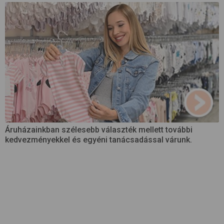
Áruházainkban szélesebb választék mellett további
kedvezményekkel és egyéni tanácsadással várunk.