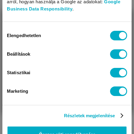
arról, hogyan használja a Google az adatokat:
Google
Business Data Responsibility
.
BEZÁR
Miben segíthetünk?
Hozzájárulás
Elengedhetetlen
kiválasztása
Úgy látjuk, most jársz nálunk először!
Beállítások
Statisztikai
Marketing
VÁRANDÓS
SZÜLŐ VAGYOK
AJÁNDÉKOT
VAGYOK
KERESEK
Részletek megjelenítése