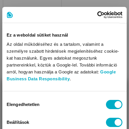
Ez a weboldal sütiket használ
Az oldal működéséhez és a tartalom, valamint a
személyre szabott hirdetések megjelenítéséhez cookie-
Joie babakocsik
kat használunk. Egyes adatokat megosztunk
partnereinkkel, köztük a Google-lel. További információ
arról, hogyan használja a Google az adatokat:
Google
Business Data Responsibility
.
BEZÁR
Miben segíthetünk?
Hozzájárulás
Elengedhetetlen
kiválasztása
Úgy látjuk, most jársz nálunk először!
Beállítások