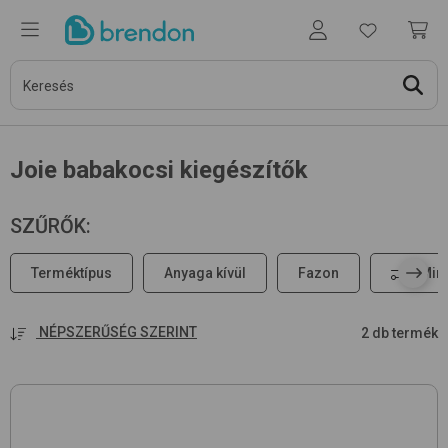
Joie babakocsi kiegészítők
SZŰRŐK
:
Terméktípus
Anyaga kívül
Fazon
Min
NÉPSZERŰSÉG SZERINT
2 db termék