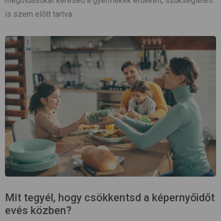
megoldásokat keresed a gyermekek érdekeit, szükségleteit
is szem előtt tartva.
Mit tegyél, hogy csökkentsd a képernyőidőt
evés közben?