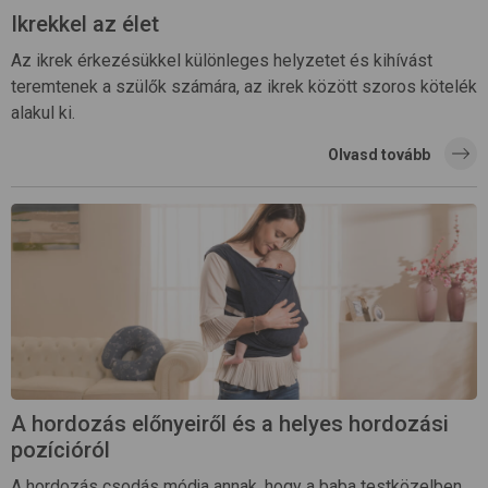
Ikrekkel az élet
Az ikrek érkezésükkel különleges helyzetet és kihívást
teremtenek a szülők számára, az ikrek között szoros kötelék
alakul ki.
Olvasd tovább
A hordozás előnyeiről és a helyes hordozási
pozícióról
A hordozás csodás módja annak, hogy a baba testközelben