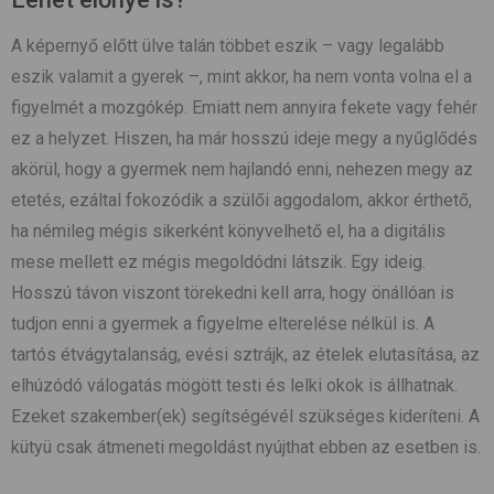
A képernyő előtt ülve talán többet eszik – vagy legalább
eszik valamit a gyerek –, mint akkor, ha nem vonta volna el a
figyelmét a mozgókép. Emiatt nem annyira fekete vagy fehér
ez a helyzet. Hiszen, ha már hosszú ideje megy a nyűglődés
akörül, hogy a gyermek nem hajlandó enni, nehezen megy az
etetés, ezáltal fokozódik a szülői aggodalom, akkor érthető,
ha némileg mégis sikerként könyvelhető el, ha a digitális
mese mellett ez mégis megoldódni látszik. Egy ideig.
Hosszú távon viszont törekedni kell arra, hogy önállóan is
tudjon enni a gyermek a figyelme elterelése nélkül is. A
tartós étvágytalanság, evési sztrájk, az ételek elutasítása, az
elhúzódó válogatás mögött testi és lelki okok is állhatnak.
Ezeket szakember(ek) segítségévél szükséges kideríteni. A
kütyü csak átmeneti megoldást nyújthat ebben az esetben is.