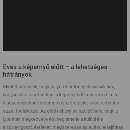
Evés a képernyő előtt – a lehetséges
hátrányok
Mielőtt rátérnénk, hogy milyen lehetőségek vannak arra,
hogyan lehet csökkenteni a képernyőidőt evés közben a
kisgyermekeknél, érdemes összefoglalni, miért is fontos
ezzel foglalkozni. Az első néhány év szolgál arra, hogy a
gyermek megkedvelje és megismerje a különféle
alapanyagokat, ételeket, megszeresse az evést, elsajátítsa