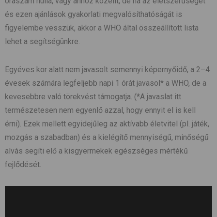
óraszám nulla, vagy ahhoz közelít, de ha az életszerűséget
és ezen ajánlások gyakorlati megvalósíthatóságát is
figyelembe vesszük, akkor a WHO által összeállított lista
lehet a segítségünkre.
Egyéves kor alatt nem javasolt semennyi képernyőidő, a 2–4
évesek számára legfeljebb napi 1 órát javasol* a WHO, de a
kevesebbre való törekvést támogatja. (*A javaslat itt
természetesen nem egyenlő azzal, hogy ennyit el is kell
érni). Ezek mellett egyidejűleg az aktívabb életvitel (pl. játék,
mozgás a szabadban) és a kielégítő mennyiségű, minőségű
alvás segíti elő a kisgyermekek egészséges mértékű
fejlődését.