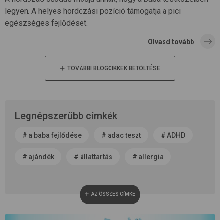
legyen. A helyes hordozási pozíció támogatja a pici
egészséges fejlődését.
Olvasd tovább
TOVÁBBI BLOGCIKKEK BETÖLTÉSE
Legnépszerűbb címkék
#
a baba fejlődése
#
adac teszt
#
ADHD
#
ajándék
#
állattartás
#
allergia
#
alvás
#
anyaság
#
anyatej
AZ ÖSSZES CÍMKE
#
apaság
#
baba neme
#
baba patika