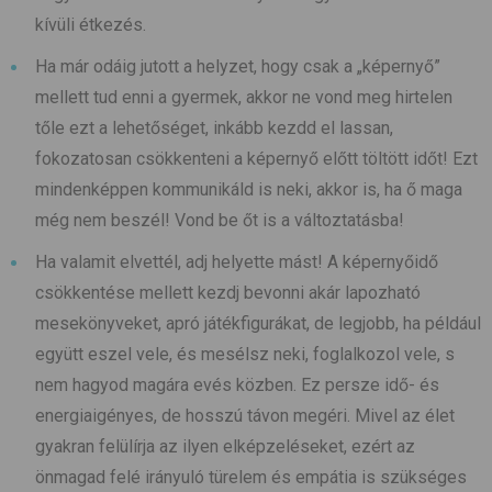
kívüli étkezés.
Ha már odáig jutott a helyzet, hogy csak a „képernyő”
mellett tud enni a gyermek, akkor ne vond meg hirtelen
tőle ezt a lehetőséget, inkább kezdd el lassan,
fokozatosan csökkenteni a képernyő előtt töltött időt! Ezt
mindenképpen kommunikáld is neki, akkor is, ha ő maga
még nem beszél! Vond be őt is a változtatásba!
Ha valamit elvettél, adj helyette mást! A képernyőidő
csökkentése mellett kezdj bevonni akár lapozható
mesekönyveket, apró játékfigurákat, de legjobb, ha például
együtt eszel vele, és mesélsz neki, foglalkozol vele, s
nem hagyod magára evés közben. Ez persze idő- és
energiaigényes, de hosszú távon megéri. Mivel az élet
gyakran felülírja az ilyen elképzeléseket, ezért az
önmagad felé irányuló türelem és empátia is szükséges