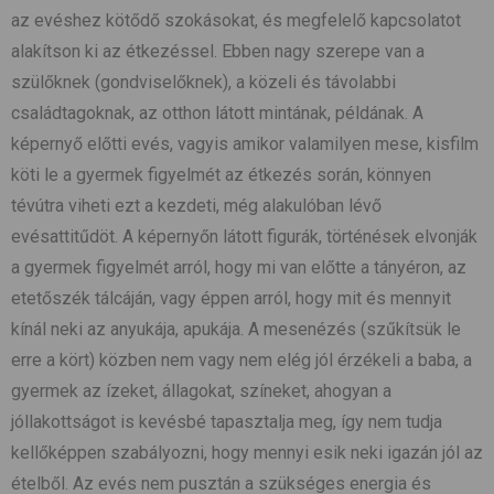
az evéshez kötődő szokásokat, és megfelelő kapcsolatot
alakítson ki az étkezéssel. Ebben nagy szerepe van a
szülőknek (gondviselőknek), a közeli és távolabbi
családtagoknak, az otthon látott mintának, példának. A
képernyő előtti evés, vagyis amikor valamilyen mese, kisfilm
köti le a gyermek figyelmét az étkezés során, könnyen
tévútra viheti ezt a kezdeti, még alakulóban lévő
evésattitűdöt. A képernyőn látott figurák, történések elvonják
a gyermek figyelmét arról, hogy mi van előtte a tányéron, az
etetőszék tálcáján, vagy éppen arról, hogy mit és mennyit
kínál neki az anyukája, apukája. A mesenézés (szűkítsük le
erre a kört) közben nem vagy nem elég jól érzékeli a baba, a
gyermek az ízeket, állagokat, színeket, ahogyan a
jóllakottságot is kevésbé tapasztalja meg, így nem tudja
kellőképpen szabályozni, hogy mennyi esik neki igazán jól az
ételből. Az evés nem pusztán a szükséges energia és