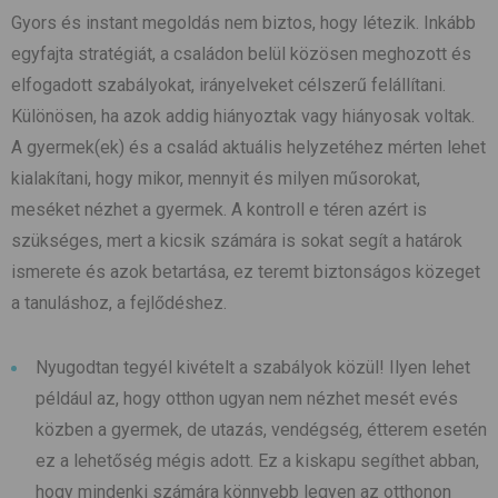
Gyors és instant megoldás nem biztos, hogy létezik. Inkább
egyfajta stratégiát, a családon belül közösen meghozott és
elfogadott szabályokat, irányelveket célszerű felállítani.
Különösen, ha azok addig hiányoztak vagy hiányosak voltak.
A gyermek(ek) és a család aktuális helyzetéhez mérten lehet
kialakítani, hogy mikor, mennyit és milyen műsorokat,
meséket nézhet a gyermek. A kontroll e téren azért is
szükséges, mert a kicsik számára is sokat segít a határok
ismerete és azok betartása, ez teremt biztonságos közeget
a tanuláshoz, a fejlődéshez.
Nyugodtan tegyél kivételt a szabályok közül! Ilyen lehet
például az, hogy otthon ugyan nem nézhet mesét evés
közben a gyermek, de utazás, vendégség, étterem esetén
ez a lehetőség mégis adott. Ez a kiskapu segíthet abban,
hogy mindenki számára könnyebb legyen az otthonon