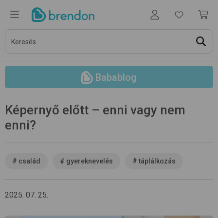
Babablog
Képernyő előtt – enni vagy nem
enni?
#
család
#
gyereknevelés
#
táplálkozás
2025. 07. 25.