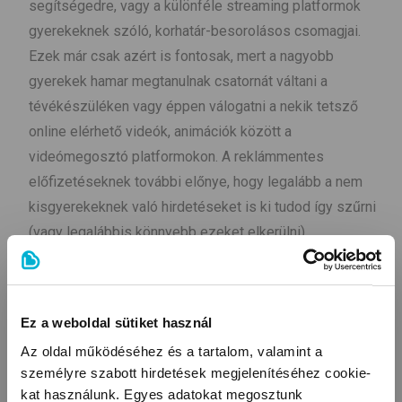
segítségedre, vagy a különféle streaming platformok
gyerekeknek szóló, korhatár-besorolásos csomagjai.
Ezek már csak azért is fontosak, mert a nagyobb
gyerekek hamar megtanulnak csatornát váltani a
tévékészüléken vagy éppen válogatni a nekik tetsző
online elérhető videók, animációk között a
videómegosztó platformokon. A reklámmentes
előfizetéseknek további előnye, hogy legalább a nem
kisgyerekeknek való hirdetéseket is ki tudod így szűrni
(vagy legalábbis könnyebb ezeket elkerülni).
Nem dughatjuk a fejünket a homokba: a változás, a fejlődés
folyamatos, szülőként, családtagként nekünk is haladnunk
Ez a weboldal sütiket használ
kell ezekkel, hogy minél több előny és kevesebb hátrány érje
Az oldal működéséhez és a tartalom, valamint a
a gyermeket a digitális világban, s ez ne hasson ki a
személyre szabott hirdetések megjelenítéséhez cookie-
kelleténél is jobban az amúgy is sérülékeny, alakulófélben
kat használunk. Egyes adatokat megosztunk