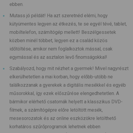
ebben.
Mutass jó példát! Ha azt szeretnéd elérni, hogy
kütyümentes legyen az étkezés, te se egyél tévé, tablet,
mobiltelefon, számítógép mellett! Beszélgessetek
közben minél többet, legyen ez a család közös
időtöltése, amikor nem foglalkoztok mással, csak
egymással és az asztalon levő finomságokkal!
Szabályozd, hogy mit nézhet a gyermek! Mivel nagyrészt
elkerülhetetlen a mai korban, hogy előbb-utóbb ne
találkozzanak a gyerekek a digitális mesékkel és egyéb
műsorokkal, így ezek előszűrése elengedhetetlen. A
bármikor elérhető csatornák helyett a klasszikus DVD-
filmek, a számítógépre előre letöltött mesék,
mesesorozatok és az online eszközökre letölthető
korhatáros szűrőprogramok lehetnek ebben