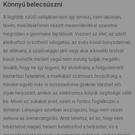
Könnyű belecsúszni
A legtöbb szülő valójában nem így tervezi, nem tableten,
tévén, mobiltelefonon nézett mesevideókkal szeretné
megoldani a gyermeke táplálását. Viszont az élet, az adott
életkorhoz is köthető válogatás, az evés körüli bonyodalmak,
az időhiány, a szülőséggel járó vagy akár a kisebb testvér
körüli teendők mellett végül nem mindig tudják megállni
tovább, hogy ne így legyen. Az alváshiány, a felgyülemlett
háztartási feladatok, a munkából származó feszültség s
minden egyéb más is összeadódva gyakran idézhet elő
olyan helyzetet, amikor az elektromos kütyük segítsége válik
be. Mivel ez sokakat érint, ezért is fontos foglalkozni a
témával. Lényeges azonban leszögezni, hogy nem vezet
sehova az önmarcangolás. Amit tehetsz, az az, hogy nem
hibáztatod magad, hanem tudatosítod a helyzetet, és a