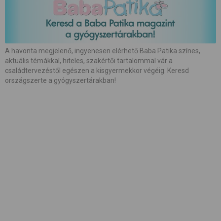
#
babaápolás
#
babakocsi
#
babamasszázs
#
babaszoba
#
beszédfejlődés
#
betegség
A havonta megjelenő, ingyenesen elérhető Baba Patika színes,
aktuális témákkal, hiteles, szakértői tartalommal vár a
#
biztonság
#
bőrápolás
#
család
családtervezéstől egészen a kisgyermekkor végéig. Keresd
országszerte a gyógyszertárakban!
#
családalapítás
#
császármetszés
#
egészség
#
etetés
#
etetőszék
#
farsang
#
fejlesztés
#
fejlődés
#
fogápolás
#
fogzás
#
fotózás
#
gátmetszés
#
gyerekcipő
#
gyereknevelés
#
gyerekülés
#
gyermekágy
#
hallás
#
hasfájás