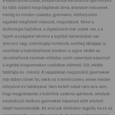
A képernyőhasználat, a képernyőidő kérdésköre igen kényes
és több oldalról megvilágítandó téma, amelyben nincsenek
mindig és minden családra, gyermekre, élethelyzetre
egyaránt megfelelő válaszok, megoldások. Mivel a
technológia fejlődése, a digitalizáció már velünk van, s a
fejlett országokat tekintve a legtöbb háztartásban van
televízió vagy számítógép/notebook, esetleg táblagép is,
ezenfelül a mobiltelefonok körében is egyre inkább az
okostelefonok kerülnek előtérbe, ezért valamilyen képernyő
a legtöbb kisgyermekes családban elérhető. Sőt, inkább
többfajta és -méretű. A napjainkban megszülető gyermekek
már ebben nőnek fel, nekik ez a természetes, ennek minden
előnyével és hátrányával. Nem kellett sokat várni arra sem,
hogy megjelenjenek a különféle szakmai ajánlások, amelyek
a különböző életkorú gyermekek képernyő előtt eltöltött
idejét maximalizálják. Az első pár életévben legjobb, ha ez az