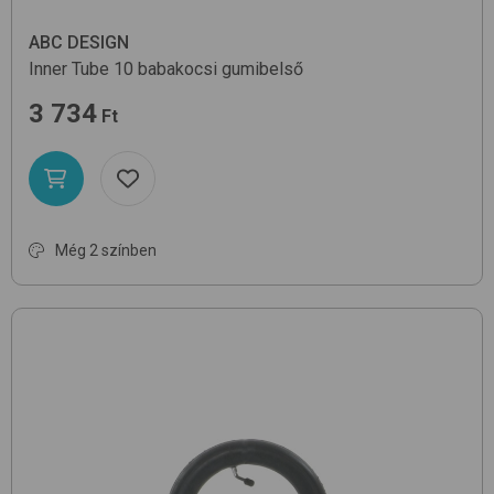
ABC DESIGN
Inner Tube
10
babakocsi gumibelső
3 734
Ft
Még 2 színben