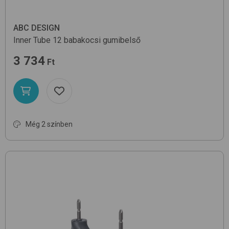
ABC DESIGN
Inner Tube
12
babakocsi gumibelső
3 734
Ft
Még 2 színben