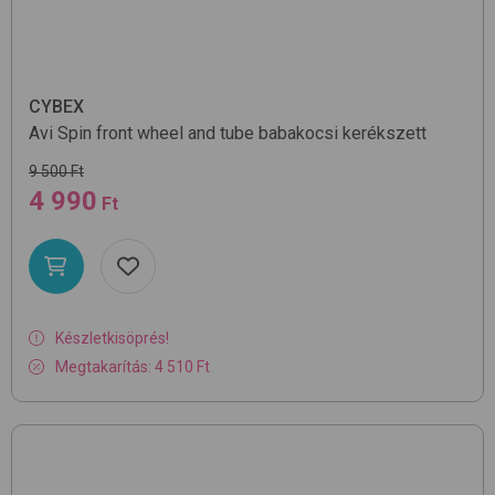
CYBEX
Avi Spin front wheel and tube
babakocsi kerékszett
9 500 Ft
4 990
Ft
Készletkisöprés!
Megtakarítás: 4 510 Ft