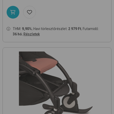
THM:
9,90%
; Havi törlesztőrészlet:
2 979 Ft
; Futamidő:
36 hó
;
Részletek