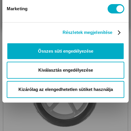
Marketing
VÁRANDÓS
SZÜLŐ VAGYOK
AJÁNDÉKOT
VAGYOK
KERESEK
Részletek megjelenítése
Összes süti engedélyezése
Kiválasztás engedélyezése
Kizárólag az elengedhetetlen sütiket használja