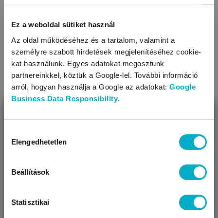
Ez a weboldal sütiket használ
Az oldal működéséhez és a tartalom, valamint a
személyre szabott hirdetések megjelenítéséhez cookie-
kat használunk. Egyes adatokat megosztunk
partnereinkkel, köztük a Google-lel. További információ
arról, hogyan használja a Google az adatokat:
Google
Business Data Responsibility
.
BEZÁR
Miben segíthetünk?
Hozzájárulás
Elengedhetetlen
kiválasztása
Úgy látjuk, most jársz nálunk először!
MOON
Tube Air Wheels 12 rear
babakocsi gumibelső
Beállítások
RRP:
4 490 Ft
3 990
Ft
Statisztikai