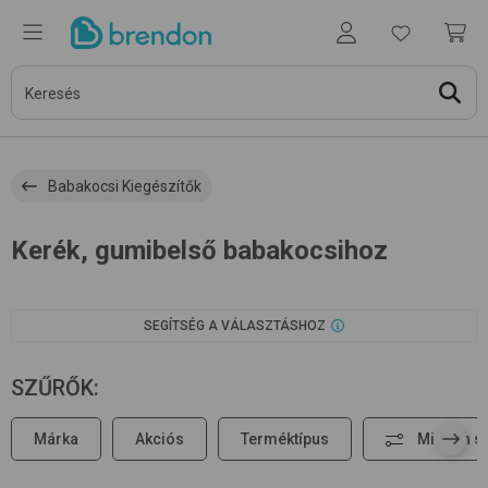
Babakocsi Kiegészítők
Kerék, gumibelső babakocsihoz
SEGÍTSÉG A VÁLASZTÁSHOZ
SZŰRŐK
:
Márka
Akciós
Terméktípus
Minden s