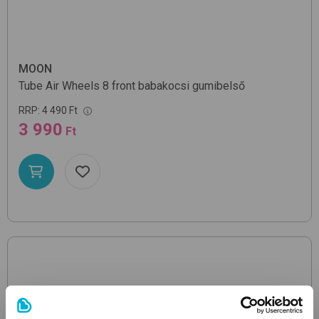
MOON
Tube Air Wheels 8 front
babakocsi gumibelső
RRP:
4 490 Ft
3 990
Ft