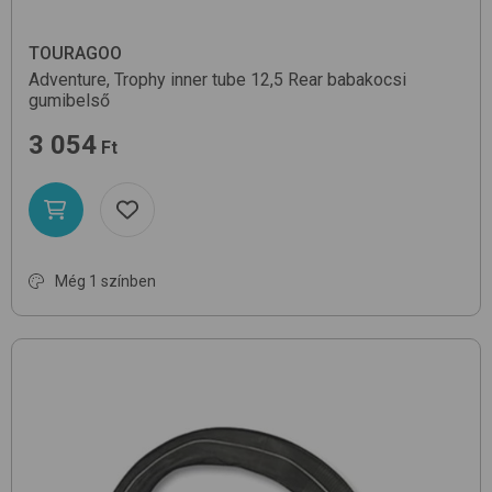
TOURAGOO
Adventure, Trophy inner tube
12,5 Rear
babakocsi
gumibelső
3 054
Ft
Még 1 színben