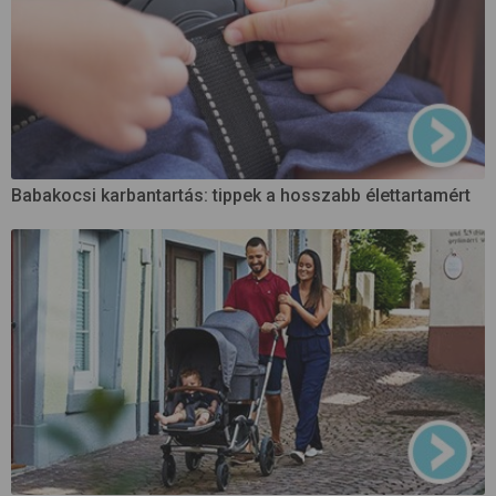
Babakocsi karbantartás: tippek a hosszabb élettartamért