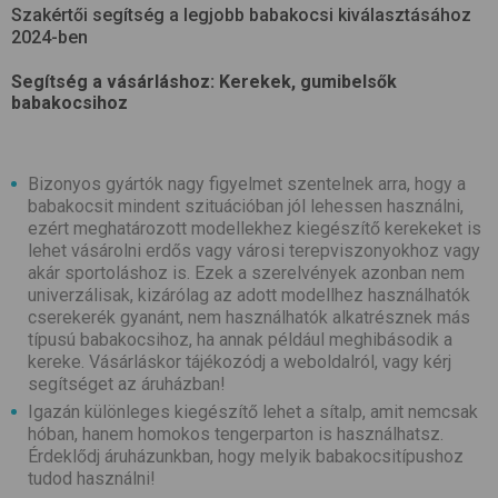
Szakértői segítség a legjobb babakocsi kiválasztásához
2024-ben
Segítség a vásárláshoz: Kerekek, gumibelsők
babakocsihoz
Bizonyos gyártók nagy figyelmet szentelnek arra, hogy a
babakocsit mindent szituációban jól lehessen használni,
ezért meghatározott modellekhez kiegészítő kerekeket is
lehet vásárolni erdős vagy városi terepviszonyokhoz vagy
akár sportoláshoz is. Ezek a szerelvények azonban nem
univerzálisak, kizárólag az adott modellhez használhatók
cserekerék gyanánt, nem használhatók alkatrésznek más
típusú babakocsihoz, ha annak például meghibásodik a
kereke. Vásárláskor tájékozódj a weboldalról, vagy kérj
segítséget az áruházban!
Igazán különleges kiegészítő lehet a sítalp, amit nemcsak
hóban, hanem homokos tengerparton is használhatsz.
Érdeklődj áruházunkban, hogy melyik babakocsitípushoz
tudod használni!