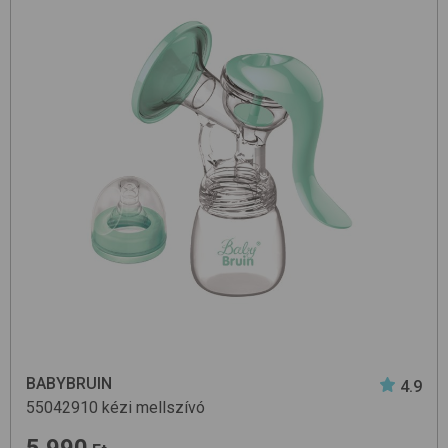
BABYBRUIN
4.9
55042910
kézi mellszívó