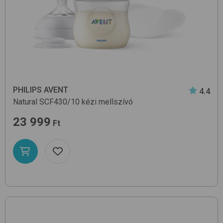
PHILIPS AVENT
4.4
Natural SCF430/10
kézi mellszívó
23 999
Ft