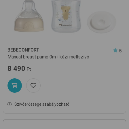
BEBECONFORT
5
Manual breast pump 0m+
kézi mellszívó
8 490
Ft
Szívóerőssége szabályozható