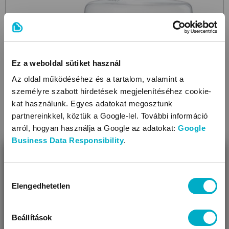
Ez a weboldal sütiket használ
Az oldal működéséhez és a tartalom, valamint a
személyre szabott hirdetések megjelenítéséhez cookie-
kat használunk. Egyes adatokat megosztunk
partnereinkkel, köztük a Google-lel. További információ
arról, hogyan használja a Google az adatokat:
Google
Business Data Responsibility
.
BEZÁR
PHILIPS AVENT
4.7
Miben segíthetünk?
SCD430/50 Set
kézi mellszívó szett
Hozzájárulás
Elengedhetetlen
kiválasztása
Úgy látjuk, most jársz nálunk először!
61 999
Ft
Beállítások