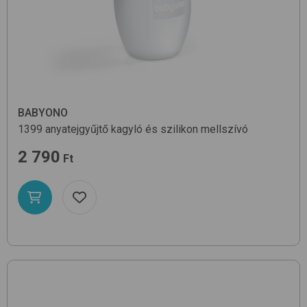
BABYONO
1399
anyatejgyűjtő kagyló és szilikon mellszívó
2 790
Ft