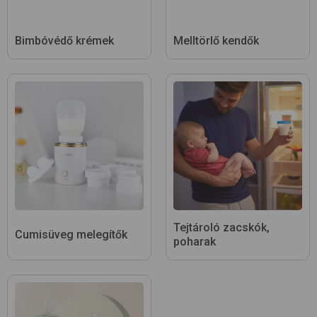
Bimbóvédő krémek
Melltörlő kendők
Tejtároló zacskók,
Cumisüveg melegítők
poharak