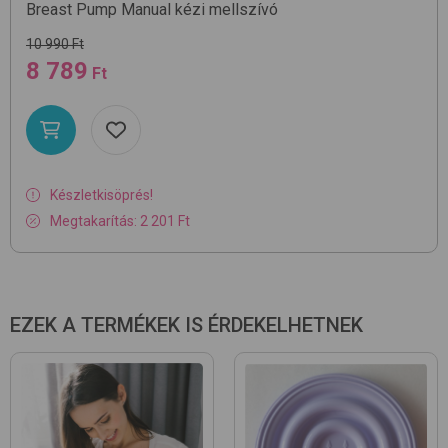
Breast Pump Manual
kézi mellszívó
10 990 Ft
8 789
Ft
Készletkisöprés!
Megtakarítás: 2 201 Ft
EZEK A TERMÉKEK IS ÉRDEKELHETNEK