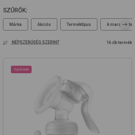
SZŰRŐK
:
Márka
Akciós
Terméktípus
A maradék tej 
NÉPSZERŰSÉG SZERINT
16 db termék
Top termék