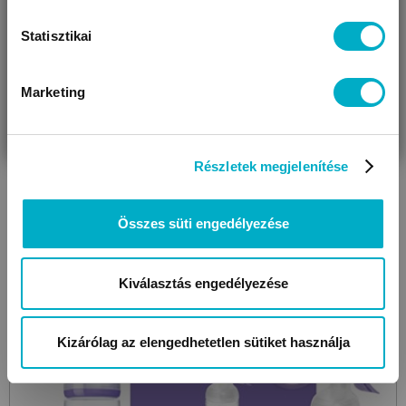
Statisztikai
THM:
9,90%
; Havi törlesztőrészlet:
1 986 Ft
; Futamidő:
36 hó
;
Részletek
Marketing
VÁRANDÓS
SZÜLŐ VAGYOK
AJÁNDÉKOT
VAGYOK
KERESEK
Részletek megjelenítése
Összes süti engedélyezése
Kiválasztás engedélyezése
Kizárólag az elengedhetetlen sütiket használja