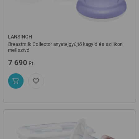
LANSINOH
Breastmilk Collector
anyatejgyűjtő kagyló és szilikon
mellszívó
7 690
Ft