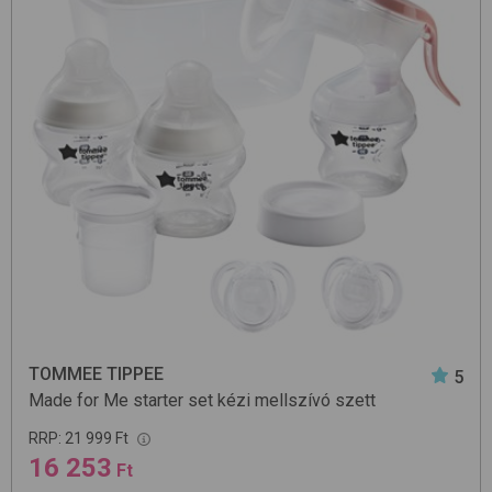
TOMMEE TIPPEE
5
Made for Me starter set
kézi mellszívó szett
RRP:
21 999 Ft
16 253
Ft