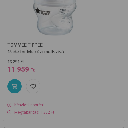
TOMMEE TIPPEE
Made for Me
kézi mellszívó
13 291 Ft
11 959
Ft
Készletkisöprés!
Megtakarítás: 1 332 Ft