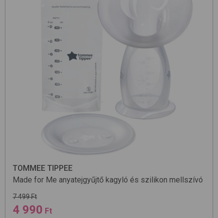
TOMMEE TIPPEE
Made for Me
anyatejgyűjtő kagyló és szilikon mellszívó
7 499 Ft
4 990
Ft