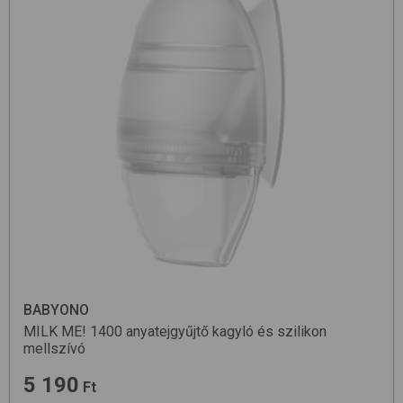
BABYONO
MILK ME! 1400
anyatejgyűjtő kagyló és szilikon
mellszívó
5 190
Ft