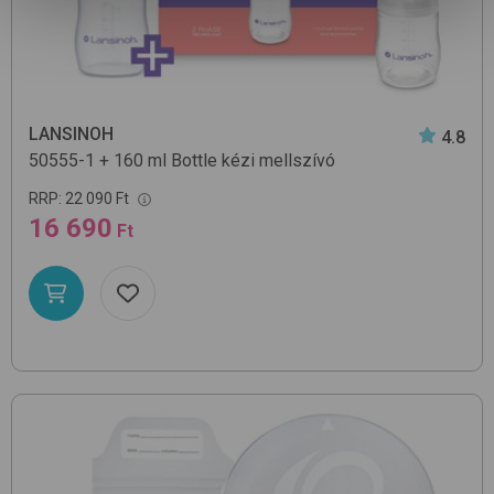
LANSINOH
4.8
50555-1 + 160 ml Bottle
kézi mellszívó
RRP:
22 090 Ft
16 690
Ft