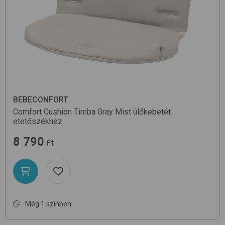
BEBECONFORT
Comfort Cushion Timba
Gray Mist
ülőkebetét
etetőszékhez
8 790
Ft
Még 1 színben