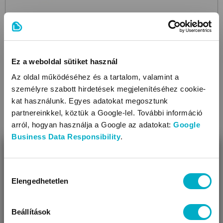
STOKKE
Ez a weboldal sütiket használ
Tray
White
etetőszék tálca
Az oldal működéséhez és a tartalom, valamint a
27 990
személyre szabott hirdetések megjelenítéséhez cookie-
Ft
kat használunk. Egyes adatokat megosztunk
partnereinkkel, köztük a Google-lel. További információ
arról, hogyan használja a Google az adatokat:
Google
Business Data Responsibility
.
BEZÁR
Még 2 színben
Miben segíthetünk?
Hozzájárulás
Elengedhetetlen
kiválasztása
Úgy látjuk, most jársz nálunk először!
Beállítások