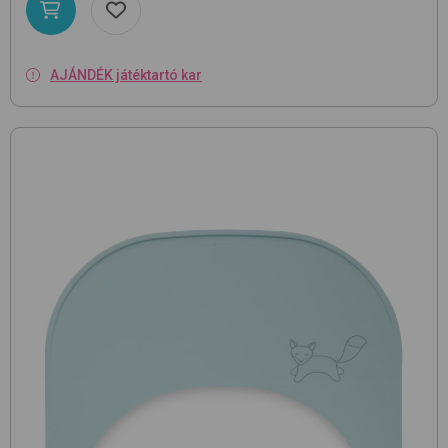
AJÁNDÉK játéktartó kar