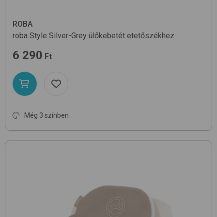
ROBA
roba Style
Silver-Grey
ülőkebetét etetőszékhez
6 290
Ft
Még 3 színben