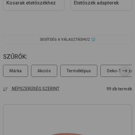
Kosarak etetőszékhez
Etetőszék adapterek
SEGÍTSÉG A VÁLASZTÁSHOZ
SZŰRŐK
:
Márka
Akciós
Terméktípus
Oeko-Tex sza
NÉPSZERŰSÉG SZERINT
99 db termék