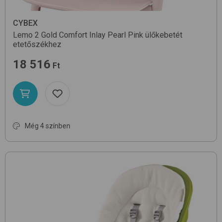
CYBEX
Lemo 2 Gold Comfort Inlay
Pearl Pink
ülőkebetét
etetőszékhez
18 516
Ft
Még 4 színben