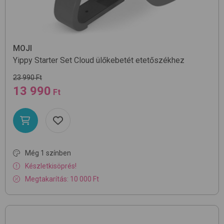
MOJI
Yippy Starter Set
Cloud
ülőkebetét etetőszékhez
23 990 Ft
13 990
Ft
Még 1 színben
Készletkisöprés!
Megtakarítás: 10 000 Ft