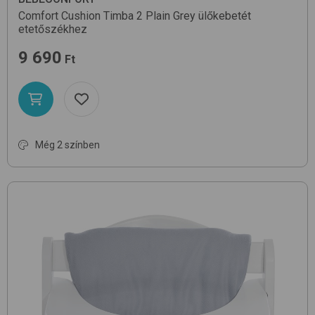
Comfort Cushion Timba 2
Plain Grey
ülőkebetét
etetőszékhez
9 690
Ft
Még 2 színben