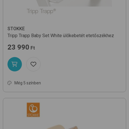
STOKKE
Tripp Trapp Baby Set
White
ülőkebetét etetőszékhez
23 990
Ft
Még 5 színben