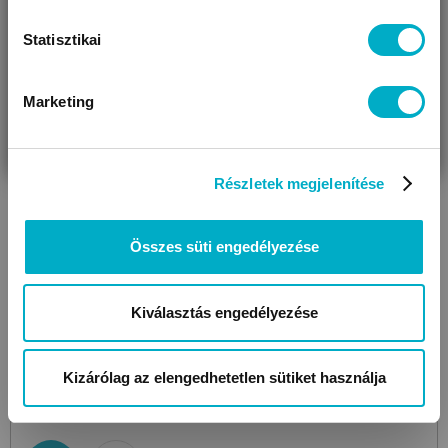
Statisztikai
Marketing
VÁRANDÓS
SZÜLŐ VAGYOK
AJÁNDÉKOT
VAGYOK
KERESEK
Részletek megjelenítése
Összes süti engedélyezése
Kiválasztás engedélyezése
STOKKE
Harness
Beige
biztonsági öv etetőszékhez
Kizárólag az elengedhetetlen sütiket használja
19 990
Ft