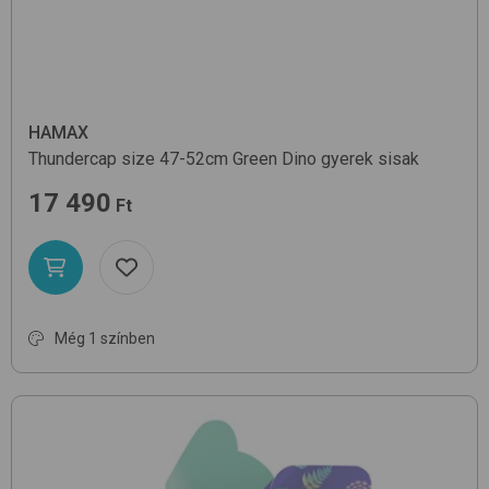
HAMAX
Thundercap size 47-52cm
Green Dino
gyerek sisak
17 490
Ft
Még 1 színben