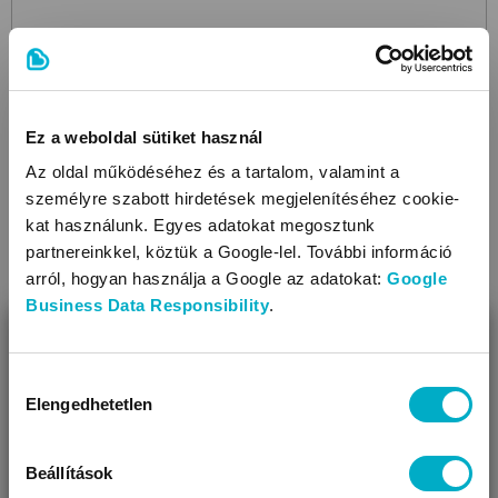
DISNEY
Metal Bell
Paw Petrol Girl
csengő
1 990
Ez a weboldal sütiket használ
Ft
Az oldal működéséhez és a tartalom, valamint a
személyre szabott hirdetések megjelenítéséhez cookie-
kat használunk. Egyes adatokat megosztunk
partnereinkkel, köztük a Google-lel. További információ
Még 4 színben
arról, hogyan használja a Google az adatokat:
Google
Business Data Responsibility
.
BEZÁR
Miben segíthetünk?
Hozzájárulás
Elengedhetetlen
kiválasztása
Úgy látjuk, most jársz nálunk először!
Beállítások