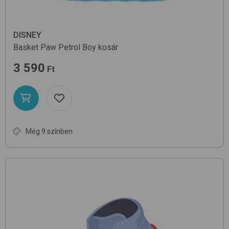
DISNEY
Basket
Paw Petrol Boy
kosár
3 590
Ft
Még 9 színben