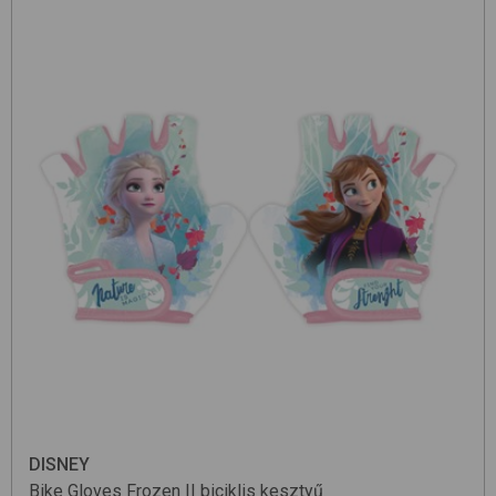
DISNEY
Bike Gloves
Frozen II
biciklis kesztyű