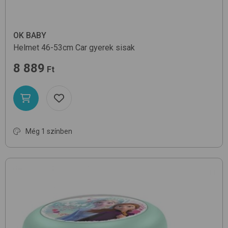
OK BABY
Helmet 46-53cm
Car
gyerek sisak
8 889
Ft
Még 1 színben