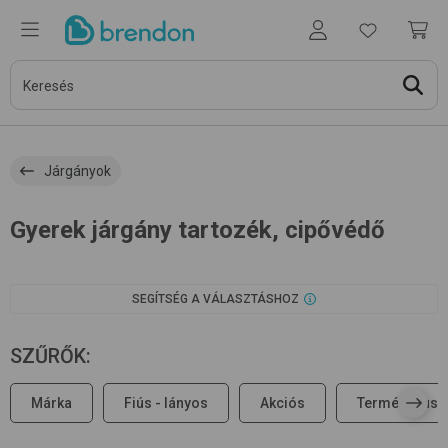
Járgányok
Gyerek járgány tartozék, cipővédő
SEGÍTSÉG A VÁLASZTÁSHOZ
SZŰRŐK
:
Márka
Fiús - lányos
Akciós
Terméktípus