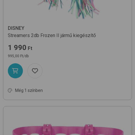
DISNEY
Streamers 2db
Frozen II
jármű kiegészítő
1 990
Ft
995,00 Ft/db
Még 1 színben