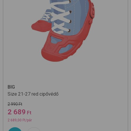
BIG
Size 21-27
red
cipővédő
2 990 Ft
2 689
Ft
2 689,00 Ft/pár