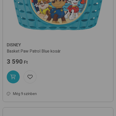
DISNEY
Basket
Paw Patrol Blue
kosár
3 590
Ft
Még 9 színben