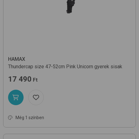
HAMAX
Thundercap size 47-52cm
Pink Unicorn
gyerek sisak
17 490
Ft
Még 1 színben