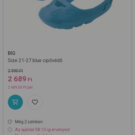
BIG
Size 21-27
blue
cipővédő
2 990 Ft
2 689
Ft
2 689,00 Ft/pár
Még 2 színben
Az ajánlat 08.13-ig érvényes!