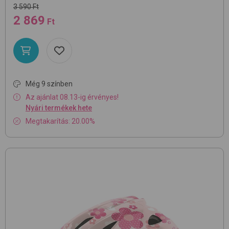
3 590 Ft
2 869
Ft
Még 9 színben
Az ajánlat 08.13-ig érvényes!
Nyári termékek hete
Megtakarítás: 20.00%