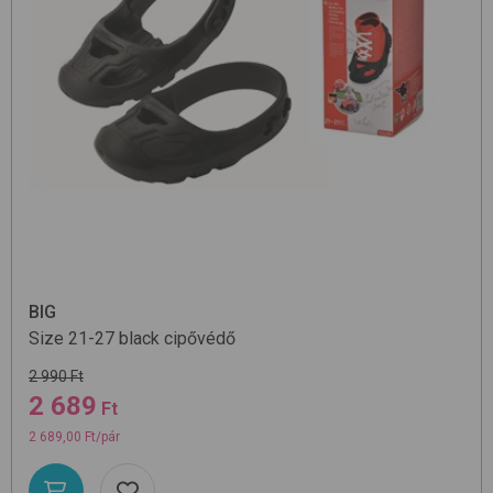
BIG
Size 21-27
black
cipővédő
2 990 Ft
2 689
Ft
2 689,00 Ft/pár