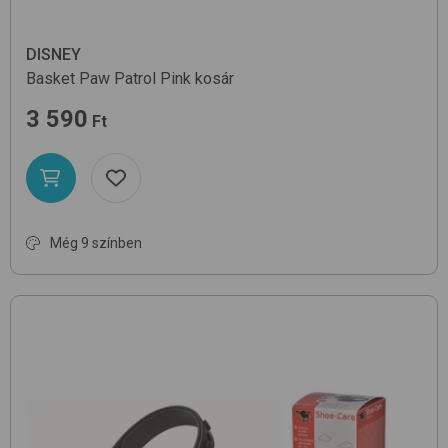
DISNEY
Basket
Paw Patrol Pink
kosár
3 590
Ft
Még 9 színben