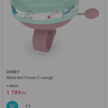
DISNEY
Metal Bell
Frozen II
csengő
1 990 Ft
1 789
Ft