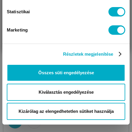
Statisztikai
Marketing
VÁRANDÓS
SZÜLŐ VAGYOK
AJÁNDÉKOT
VAGYOK
KERESEK
Részletek megjelenítése
Összes süti engedélyezése
DISNEY
Metal Bell
Paw Petrol Boy
csengő
Kiválasztás engedélyezése
1 990
Ft
Kizárólag az elengedhetetlen sütiket használja