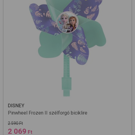
DISNEY
Pinwheel
Frozen II
szélforgó biciklire
2 590 Ft
2 069
Ft