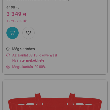
4 190 Ft
3 349
Ft
3 349,00 Ft/pár
Még 4 színben
Az ajánlat 08.13-ig érvényes!
Nyári termékek hete
Megtakarítás: 20.00%