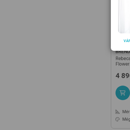
VÁ
BREN
Rebec
Flower
4 89
Mér
Még