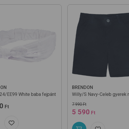
DON
BRENDON
24/EE99 White
baba fejpánt
Willy/S
Navy-Celeb
gyerek 
0
7 990 Ft
Ft
5 590
Ft