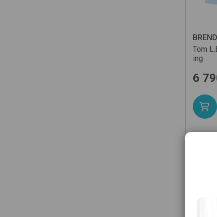
BREN
Tom
L.
ing
6 79
Mér