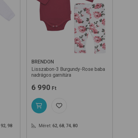
ekvő
kkenő
BRENDON
Lisszabon-3
Burgundy-Rose
baba
nadrágos garnitúra
6 990
Ft
,
92
,
98
Méret:
62
,
68
,
74
,
80