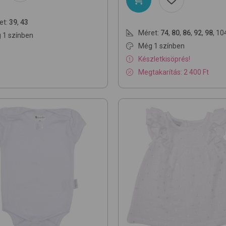
et:
39
,
43
Méret:
74
,
80
,
86
,
92
,
98
,
10
 1 színben
Még 1 színben
Készletkisöprés!
Megtakarítás: 2 400 Ft