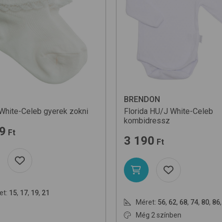
Egységár szerint növ
Egységár szerint csö
Név szerint (A-Z)
BRENDON
White-Celeb
gyerek zokni
Florida HU/J
White-Celeb
kombidressz
9
Ft
3 190
Ft
et:
15
,
17
,
19
,
21
Méret:
56
,
62
,
68
,
74
,
80
,
86
Még 2 színben