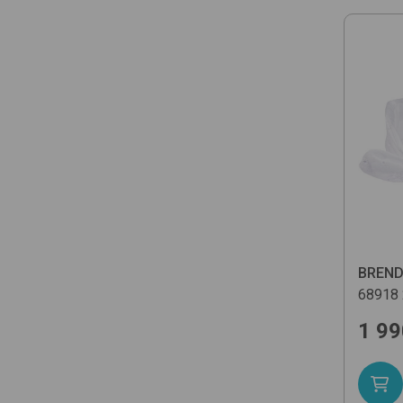
BREN
68918
1 99