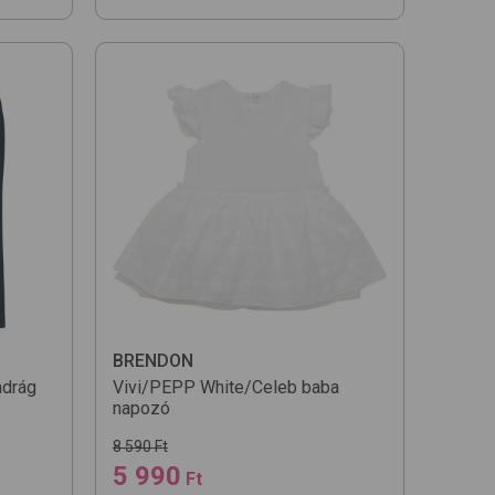
BRENDON
adrág
Vivi/PEPP
White/Celeb
baba
napozó
8 590 Ft
5 990
Ft