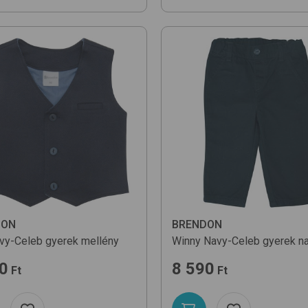
DON
BRENDON
vy-Celeb
gyerek mellény
Winny
Navy-Celeb
gyerek n
0
8 590
Ft
Ft