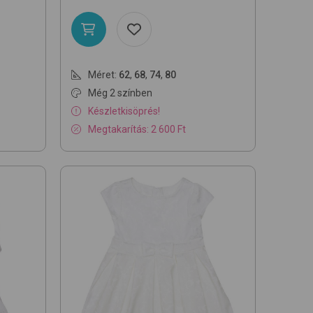
Méret:
62
,
68
,
74
,
80
Még 2 színben
Készletkisöprés!
Megtakarítás: 2 600 Ft