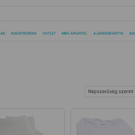
KÁK
RUHATRENDEK
OUTLET
MBH ÁRUHITEL
AJÁNDÉKKÁRTYA
BA
Népszerűség szerint
Ár szerint növekvő
Ár szerint csökkenő
Népszerűség szerint
Újdonságok