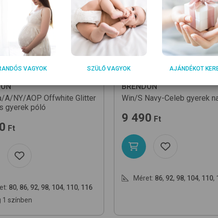
RANDÓS VAGYOK
SZÜLŐ VAGYOK
AJÁNDÉKOT KER
DON
BRENDON
a/A/NY/AOP
Offwhite Glitter
Win/S
Navy-Celeb
gyerek n
s
gyerek póló
9 490
Ft
0
Ft
Méret:
86
,
92
,
98
,
104
,
110
,
et:
80
,
86
,
92
,
98
,
104
,
110
,
116
 1 színben