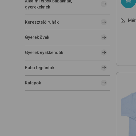
Alkalmi cipők babáknak,
gyerekeknek
Mér
Keresztelő ruhák
Gyerek övek
Gyerek nyakkendők
Baba fejpántok
Kalapok