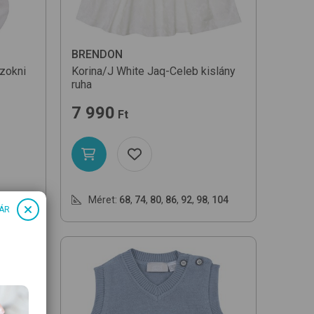
BRENDON
zokni
Korina/J
White Jaq-Celeb
kislány
ruha
7 990
Ft
Méret:
68
,
74
,
80
,
86
,
92
,
98
,
104
ÁR