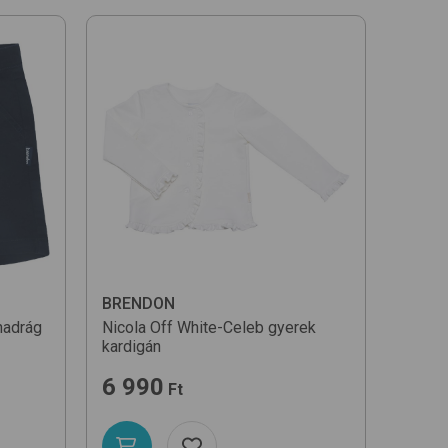
BRENDON
nadrág
Nicola
Off White-Celeb
gyerek
kardigán
6 990
Ft