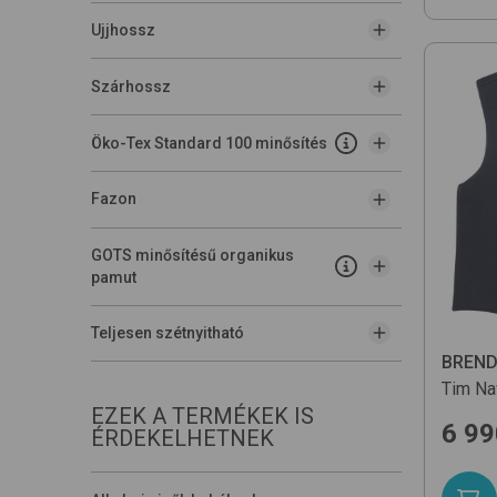
Ujjhossz
Szárhossz
Öko-Tex Standard 100 minősítés
Fazon
GOTS minősítésű organikus
pamut
Teljesen szétnyitható
BREN
Tim
Na
EZEK A TERMÉKEK IS
6 99
ÉRDEKELHETNEK