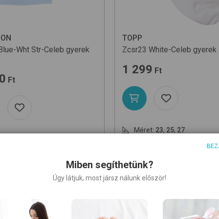
DON
TOPP
Blue-Wht Str-Celeb
gyerek
Zcsr23
White-Celeb
gyerek 
1 299
Ft
0
Ft
Méret:
23
,
25
,
27
et:
80
,
86
,
92
,
98
,
104
,
110
,
116
BEZ
Miben segíthetünk?
Úgy látjuk, most jársz nálunk először!