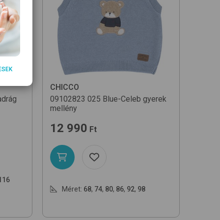
ESEK
CHICCO
adrág
09102823
025 Blue-Celeb
gyerek
mellény
12 990
Ft
116
Méret:
68
,
74
,
80
,
86
,
92
,
98