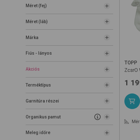
Méret (fej)
Méret (láb)
Márka
Fiús - lányos
TOPP
Akciós
ZcsrO
1 19
Terméktípus
Garnitúra részei
Organikus pamut
Mér
Meleg időre