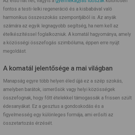
Az első hat hét, vagyis a
gyermekágyas időszak
különösen
fontos a testi-lelki regeneráció és a kisbabával való
harmonikus összeszokás szempontjából is. Az anyák
számára az egyik legnagyobb segítség, ha nem kell az
ételkészítéssel foglalkozniuk. A komatál hagyománya, amely
a közösségi összefogás szimbóluma, éppen erre nyújt
megoldást.
A komatál jelentősége a mai világban
Manapság egyre több helyen éled újjá ez a szép szokás,
amelyben barátok, ismerősök vagy helyi közösségek
összefognak, hogy főtt ételekkel támogassák a frissen szült
édesanyákat. Ez a gesztus a gondoskodás és a
figyelmesség egy különleges formája, ami erősíti az
összetartozás érzését.