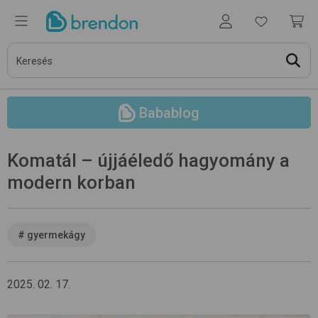
Babablog
Komatál – újjáéledő hagyomány a
modern korban
#
gyermekágy
2025. 02. 17.