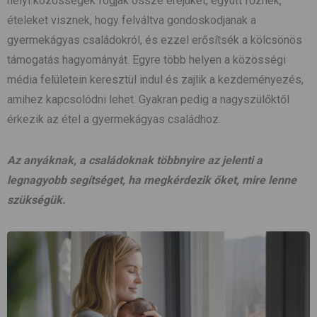
helyi közösségek fogják össze erejüket, együtt főznek,
ételeket visznek, hogy felváltva gondoskodjanak a
gyermekágyas családokról, és ezzel erősítsék a kölcsönös
támogatás hagyományát. Egyre több helyen a közösségi
média felületein keresztül indul és zajlik a kezdeményezés,
amihez kapcsolódni lehet. Gyakran pedig a nagyszülőktől
érkezik az étel a gyermekágyas családhoz.
Az anyáknak, a családoknak többnyire az jelenti a
legnagyobb segítséget, ha megkérdezik őket, mire lenne
szükségük.