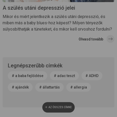
A szülés utáni depresszió jelei
Mikor és miért jelentkezik a szülés utáni depresszió, és
miben más a baby blues-hoz képest? Milyen tényezők
súlyosbíthatják a tüneteket, és mikor kell orvoshoz fordulni?
Olvasd tovább
Legnépszerűbb címkék
#
a baba fejlődése
#
adac teszt
#
ADHD
#
ajándék
#
állattartás
#
allergia
#
alvás
#
anyaság
#
anyatej
AZ ÖSSZES CÍMKE
#
apaság
#
baba neme
#
baba patika