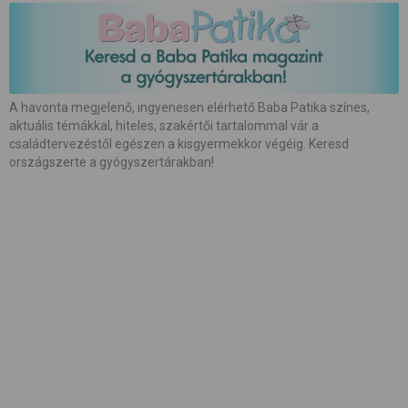
#
babaápolás
#
babakocsi
#
babamasszázs
#
babaszoba
#
beszédfejlődés
#
betegség
A havonta megjelenő, ingyenesen elérhető Baba Patika színes,
aktuális témákkal, hiteles, szakértői tartalommal vár a
#
biztonság
#
bőrápolás
#
család
családtervezéstől egészen a kisgyermekkor végéig. Keresd
országszerte a gyógyszertárakban!
#
családalapítás
#
császármetszés
#
egészség
#
etetés
#
etetőszék
#
farsang
#
fejlesztés
#
fejlődés
#
fogápolás
#
fogzás
#
fotózás
#
gátmetszés
#
gyerekcipő
#
gyereknevelés
#
gyerekülés