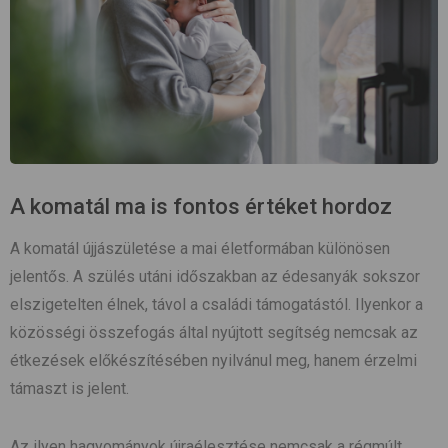
A komatál ma is fontos értéket hordoz
A komatál újjászületése a mai életformában különösen
jelentős. A szülés utáni időszakban az édesanyák sokszor
elszigetelten élnek, távol a családi támogatástól. Ilyenkor a
közösségi összefogás által nyújtott segítség nemcsak az
étkezések előkészítésében nyilvánul meg, hanem érzelmi
támaszt is jelent.
Az ilyen hagyományok újraélesztése nemcsak a régmúlt