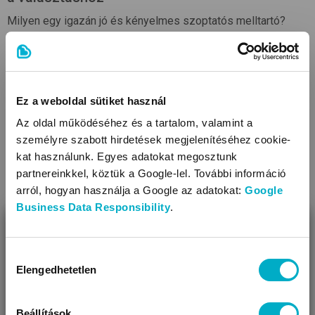
Milyen egy igazán jó és kényelmes szoptatós melltartó?
Hogyan találhatod meg a megfelelő méretet? Adunk néhány
tippet, hogy a kiválaszthasd a legjobb modelleket!
Olvasd tovább
Ez a weboldal sütiket használ
Az oldal működéséhez és a tartalom, valamint a
személyre szabott hirdetések megjelenítéséhez cookie-
kat használunk. Egyes adatokat megosztunk
partnereinkkel, köztük a Google-lel. További információ
arról, hogyan használja a Google az adatokat:
Google
Business Data Responsibility
.
BEZÁR
Szülés után: gondoskodj önmagadról is!
Miben segíthetünk?
Hozzájárulás
Elengedhetetlen
kiválasztása
Úgy látjuk, most jársz nálunk először!
A szülés utáni első hat hét nem „csak” az újszülött
gondozásáról szól. Fontos, hogy gondoskodj önmagadról is
ebben a kiemelt időszakban.
Beállítások