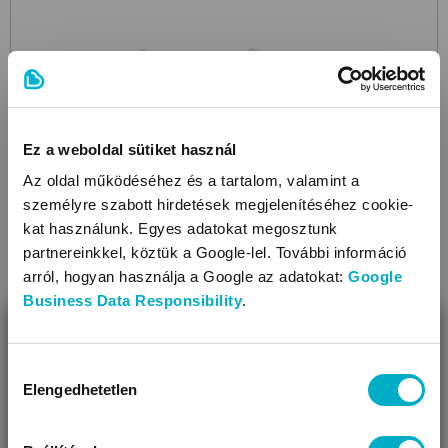
Ez a weboldal sütiket használ
Az oldal működéséhez és a tartalom, valamint a
személyre szabott hirdetések megjelenítéséhez cookie-
kat használunk. Egyes adatokat megosztunk
partnereinkkel, köztük a Google-lel. További információ
arról, hogyan használja a Google az adatokat:
Google
Business Data Responsibility
.
BEZÁR
Miben segíthetünk?
Hozzájárulás
Elengedhetetlen
kiválasztása
Úgy látjuk, most jársz nálunk először!
BRENDON
Lux
Anthracite-Natural
pelenkázó feltét fa