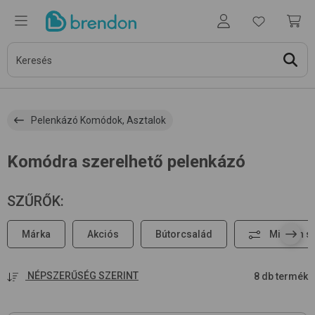
Pelenkázó Komódok, Asztalok
Komódra szerelhető pelenkázó
SZŰRŐK
:
Márka
Akciós
Bútorcsalád
Minden s
NÉPSZERŰSÉG SZERINT
8 db termék