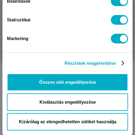
Beállítások
12 349 Ft
10 497
Ft
Statisztikai
Marketing
VÁRANDÓS
SZÜLŐ VAGYOK
AJÁNDÉKOT
VAGYOK
KERESEK
Még 2 színben
Készletkisöprés!
Részletek megjelenítése
Megtakarítás: 1 852 Ft
Összes süti engedélyezése
Kiválasztás engedélyezése
Kizárólag az elengedhetetlen sütiket használja