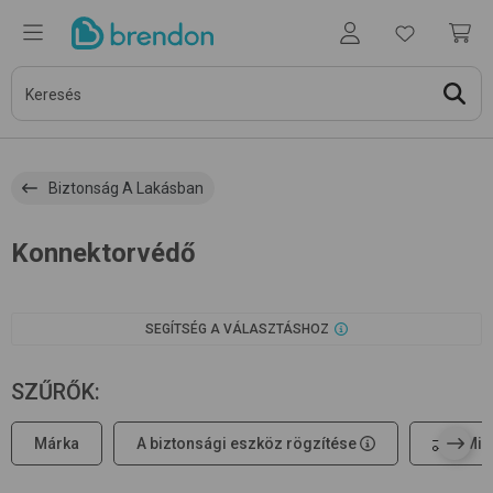
Biztonság A Lakásban
Konnektorvédő
SEGÍTSÉG A VÁLASZTÁSHOZ
SZŰRŐK
:
Márka
A biztonsági eszköz rögzítése
Min