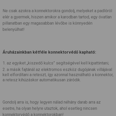
Ne csak azokra a konnektorokra gondolj, melyeket a padlóról
elér a gyermek, hiszen amikor a karodban tartod, egy óvatlan
pillanatban egy magasabban lévőbe is könnyedén
belenyúlhat!
Áruházainkban kétféle konnektorvédő kapható:
az egyiket „kiszedő kulcs” segítségével kell kipattintani;
a másik fajtánál az elektromos eszköz dugójának villájával
kell elfordítani a reteszt, így azonnal használható a konnektor,
a retesz kihúzáskor automatikusan záródik.
Gondolj arra is, hogy legyen nálad néhány darab arra az
esetre, ha olyan helyre utaztok, ahol esetleg nincsen
konnektorvédő a konnektorokban!