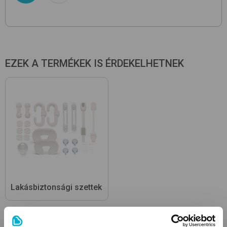
EZEK A TERMÉKEK IS ÉRDEKELHETNEK
Lakásbiztonsági szettek