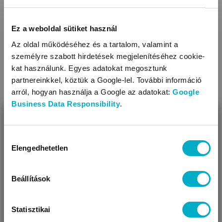
Ez a weboldal sütiket használ
Az oldal működéséhez és a tartalom, valamint a
személyre szabott hirdetések megjelenítéséhez cookie-
kat használunk. Egyes adatokat megosztunk
partnereinkkel, köztük a Google-lel. További információ
arról, hogyan használja a Google az adatokat:
Google
Business Data Responsibility
.
BEZÁR
Miben segíthetünk?
Hozzájárulás
Áruházainkban szélesebb választék mellett további
Elengedhetetlen
kiválasztása
Úgy látjuk, most jársz nálunk először!
kedvezményekkel és egyéni tanácsadással várunk.
Beállítások
Statisztikai