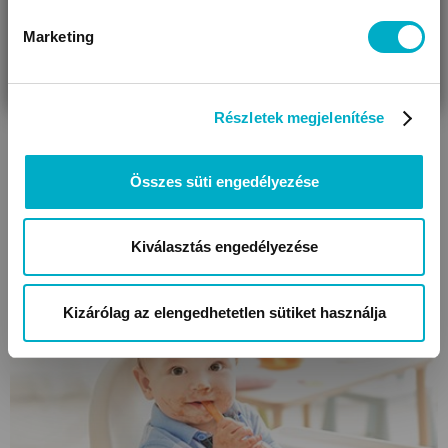
Marketing
VÁRANDÓS
SZÜLŐ VAGYOK
AJÁNDÉKOT
VAGYOK
KERESEK
Részletek megjelenítése
Összes süti engedélyezése
Hogyan óvhatod meg gyermekedet az otthoni
Kiválasztás engedélyezése
balesetektől?
Kizárólag az elengedhetetlen sütiket használja