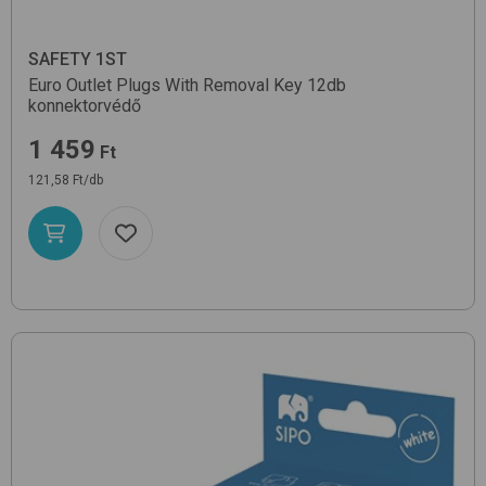
SAFETY 1ST
Euro Outlet Plugs With Removal Key 12db
konnektorvédő
1 459
Ft
121,58 Ft/db