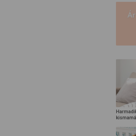
Harmadik
kismamán