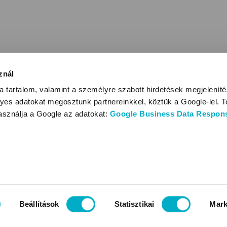
znál
 tartalom, valamint a személyre szabott hirdetések megjelenít
yes adatokat megosztunk partnereinkkel, köztük a Google-lel. T
használja a Google az adatokat:
Google Business Data Responsi
Beállítások
Statisztikai
Mark