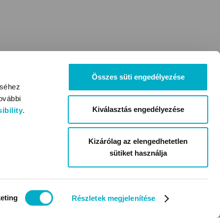
Összes süti engedélyezése
éséhez
ovábbi
Kiválasztás engedélyezése
bility
.
Kizárólag az elengedhetetlen
sütiket használja
eting
Részletek megjelenítése