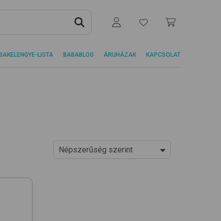
BAKELENGYE-LISTA
BABABLOG
ÁRUHÁZAK
KAPCSOLAT
Népszerűség szerint
Ár szerint növekvő
Ár szerint csökkenő
Népszerűség szerint
Újdonságok