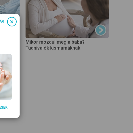
ÁR
Mikor mozdul meg a baba?
Tudnivalók kismamáknak
ESEK