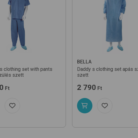
BELLA
 clothing set with pants
Daddy s clothing set
apás s
zülés szett
szett
0
2 790
Ft
Ft