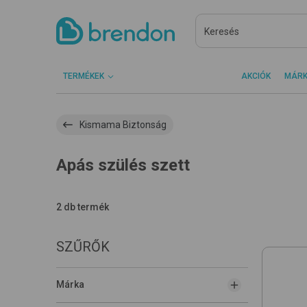
TERMÉKEK
AKCIÓK
MÁR
Kismama Biztonság
Apás szülés szett
2 db termék
SZŰRŐK
Márka