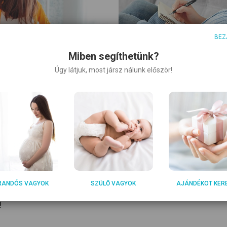
BEZ
Miben segíthetünk?
Úgy látjuk, most jársz nálunk először!
jások – mit jelentenek
Mire jó a szülési terv?
n?
ülés a kismama
RANDÓS VAGYOK
SZÜLŐ VAGYOK
AJÁNDÉKOT KER
sára: ezeket érdemes
!