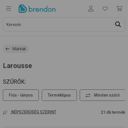
Márkák
Larousse
SZŰRŐK
:
Fiús - lányos
Terméktípus
Minden szűrő
NÉPSZERŰSÉG SZERINT
21 db termék