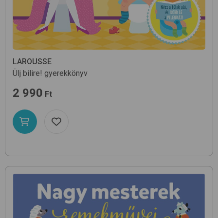
LAROUSSE
Ülj bilire!
gyerekkönyv
2 990
Ft