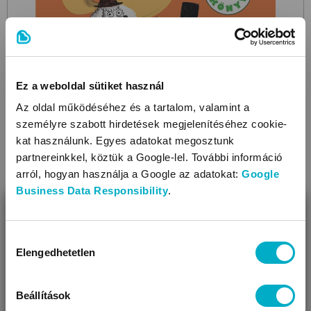
Ez a weboldal sütiket használ
Az oldal működéséhez és a tartalom, valamint a
LAROUSSE
személyre szabott hirdetések megjelenítéséhez cookie-
Pepe a cirkuszban- Kis zenélő könyveim
gyerekkönyv
kat használunk. Egyes adatokat megosztunk
partnereinkkel, köztük a Google-lel. További információ
5 490
Ft
arról, hogyan használja a Google az adatokat:
Google
Business Data Responsibility
.
BEZÁR
Miben segíthetünk?
Hozzájárulás
Elengedhetetlen
kiválasztása
Úgy látjuk, most jársz nálunk először!
Beállítások