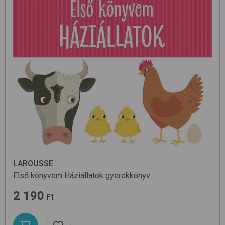
LAROUSSE
Első könyvem Háziállatok
gyerekkönyv
2 190
Ft