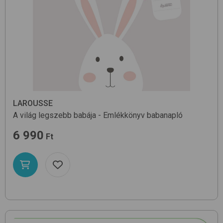
LAROUSSE
A világ legszebb babája - Emlékkönyv
babanapló
6 990
Ft