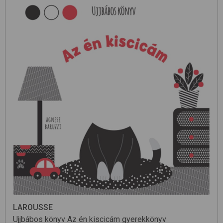
LAROUSSE
Ujjbábos könyv
Az én kiscicám
gyerekkönyv