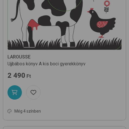
LAROUSSE
Ujjbábos könyv
A kis boci
gyerekkönyv
2 490
Ft
Még 4 színben