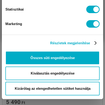
Statisztikai
Marketing
VÁRANDÓS
SZÜLŐ VAGYOK
AJÁNDÉKOT
VAGYOK
KERESEK
Részletek megjelenítése
Összes süti engedélyezése
Kiválasztás engedélyezése
LAROUSSE
Kizárólag az elengedhetetlen sütiket használja
Pepe és a latin zene - Zenélő könyv
gyerekkönyv
5 490
Ft