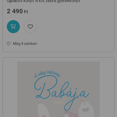
Ujjbábos könyv
A kis zebra
gyerekkönyv
2 490
Ft
Még 4 színben