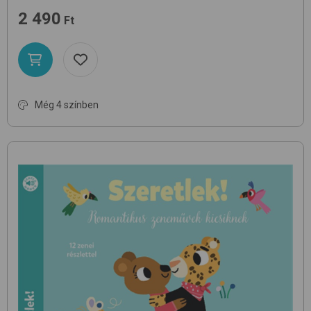
2 490
Ft
Még 4 színben