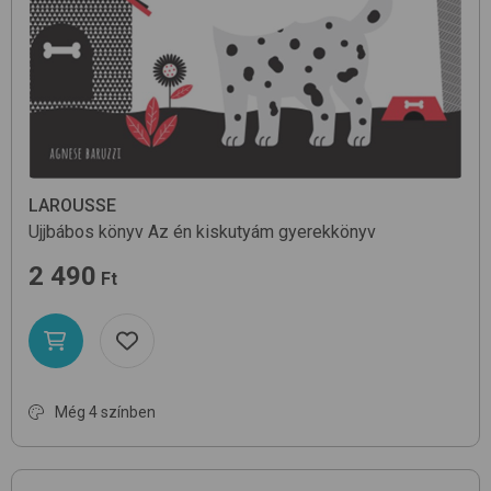
LAROUSSE
Ujjbábos könyv
Az én kiskutyám
gyerekkönyv
2 490
Ft
Még 4 színben