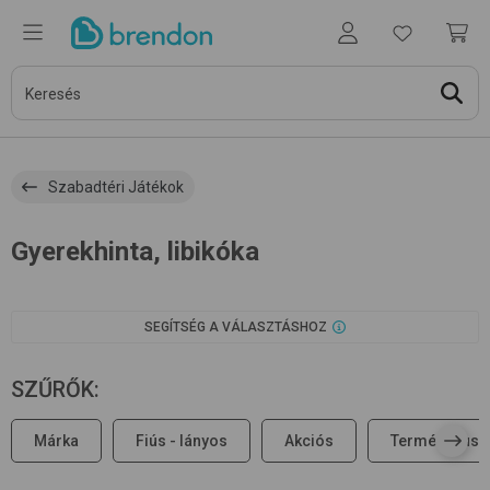
Szabadtéri Játékok
Gyerekhinta, libikóka
SEGÍTSÉG A VÁLASZTÁSHOZ
SZŰRŐK
:
Márka
Fiús - lányos
Akciós
Terméktípus