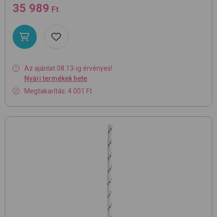
35 989
Ft
Az ajánlat 08.13-ig érvényes!
Nyári termékek hete
Megtakarítás: 4 001 Ft