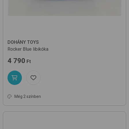
DOHÁNY TOYS
Rocker
Blue
libikóka
4 790
Ft
Még 2 színben