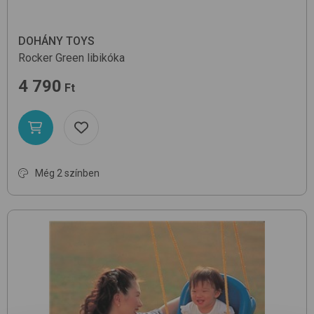
DOHÁNY TOYS
Rocker
Green
libikóka
4 790
Ft
Még 2 színben