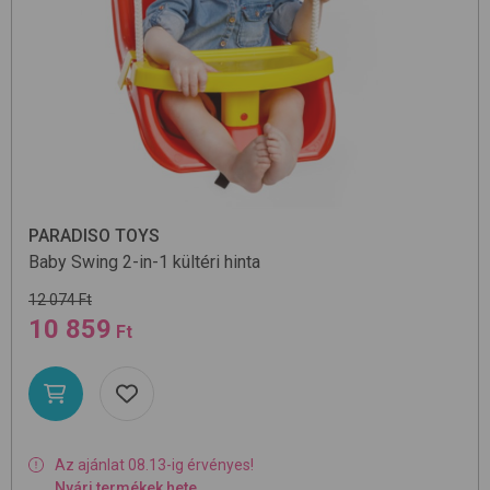
PARADISO TOYS
Baby Swing 2-in-1
kültéri hinta
12 074 Ft
10 859
Ft
Az ajánlat 08.13-ig érvényes!
Nyári termékek hete