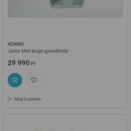
ADAMO
Junior
Mint
lengő gyerekhinta
29 990
Ft
Még 3 színben