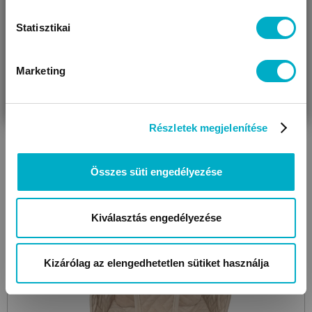
Statisztikai
Az ajánlat 08.13-ig érvényes!
Nyári termékek hete
Megtakarítás: 2 211 Ft
Marketing
VÁRANDÓS
SZÜLŐ VAGYOK
AJÁNDÉKOT
VAGYOK
KERESEK
Részletek megjelenítése
Összes süti engedélyezése
Kiválasztás engedélyezése
Kizárólag az elengedhetetlen sütiket használja