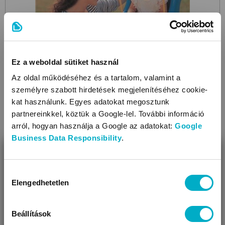
Ez a weboldal sütiket használ
Az oldal működéséhez és a tartalom, valamint a
személyre szabott hirdetések megjelenítéséhez cookie-
kat használunk. Egyes adatokat megosztunk
partnereinkkel, köztük a Google-lel. További információ
arról, hogyan használja a Google az adatokat:
Google
Business Data Responsibility
.
LITTLE TIKES
BEZÁR
High Back Toddler
kültéri hinta
Miben segíthetünk?
Hozzájárulás
22 100 Ft
Elengedhetetlen
kiválasztása
19 889
Úgy látjuk, most jársz nálunk először!
Ft
Beállítások