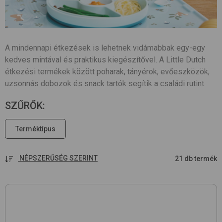
A mindennapi étkezések is lehetnek vidámabbak egy-egy
kedves mintával és praktikus kiegészítővel. A Little Dutch
étkezési termékek között poharak, tányérok, evőeszközök,
uzsonnás dobozok és snack tartók segítik a családi rutint.
SZŰRŐK
:
Terméktípus
NÉPSZERŰSÉG SZERINT
21 db termék