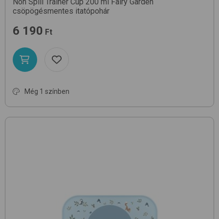
Non Spill Trainer Cup 200 ml
Fairy Garden
csöpögésmentes itatópohár
6 190
Ft
Még 1 színben