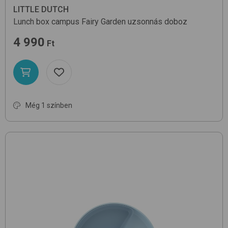
LITTLE DUTCH
Lunch box campus
Fairy Garden
uzsonnás doboz
4 990
Ft
Még 1 színben