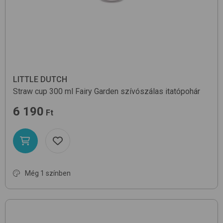
LITTLE DUTCH
Straw cup 300 ml
Fairy Garden
szívószálas itatópohár
6 190
Ft
Még 1 színben