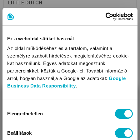
LITTLE DUTCH
Lunch box campus
Forest Friends
uzsonnás doboz
4 990
Ft
Ez a weboldal sütiket használ
Az oldal működéséhez és a tartalom, valamint a
személyre szabott hirdetések megjelenítéséhez cookie-
Még 1 színben
kat használunk. Egyes adatokat megosztunk
partnereinkkel, köztük a Google-lel. További információ
arról, hogyan használja a Google az adatokat:
Google
Business Data Responsibility
.
BEZÁR
Miben segíthetünk?
Hozzájárulás
Elengedhetetlen
kiválasztása
Úgy látjuk, most jársz nálunk először!
Beállítások