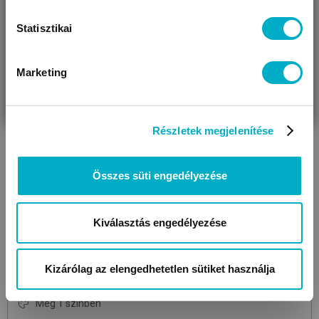
Statisztikai
Marketing
VÁRANDÓS
SZÜLŐ VAGYOK
AJÁNDÉKOT
VAGYOK
KERESEK
Részletek megjelenítése
LITTLE DUTCH
Összes süti engedélyezése
Snack Box Set 3 db
Forest Friends
snack tartó
6 590
Ft
Kiválasztás engedélyezése
Kizárólag az elengedhetetlen sütiket használja
Még 1 színben