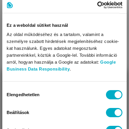
Áruházainkban szélesebb választék mellett további
kedvezményekkel és egyéni tanácsadással várunk.
Ez a weboldal sütiket használ
Az oldal működéséhez és a tartalom, valamint a
személyre szabott hirdetések megjelenítéséhez cookie-
kat használunk. Egyes adatokat megosztunk
partnereinkkel, köztük a Google-lel. További információ
arról, hogyan használja a Google az adatokat:
Google
Business Data Responsibility
.
BEZÁR
Miben segíthetünk?
Hozzájárulás
Elengedhetetlen
kiválasztása
Úgy látjuk, most jársz nálunk először!
Beállítások