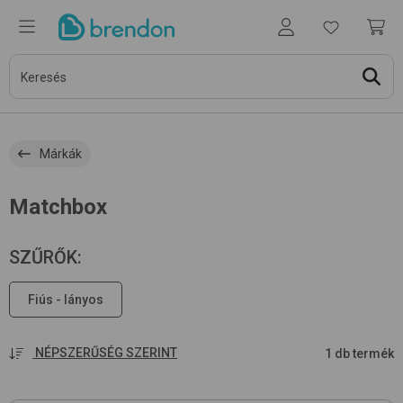
Márkák
Matchbox
SZŰRŐK
:
Fiús - lányos
NÉPSZERŰSÉG SZERINT
1 db termék