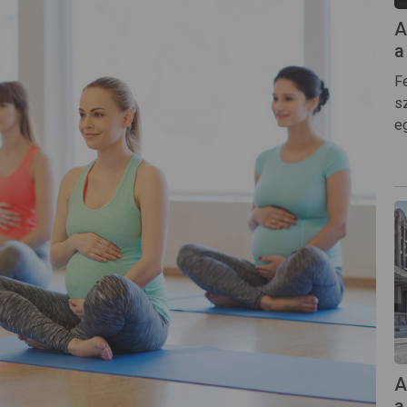
A
a
Fe
s
e
A
a