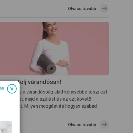
Olvasd tovább
gy sportolj várandósan!
ÁR
 testedzés a várandósság alatt könnyebbé teszi ezt
z időszakot, majd a szülést és az azt követő
egenerációt. Milyen mozgást és hogyan szabad
égezni?
Olvasd tovább