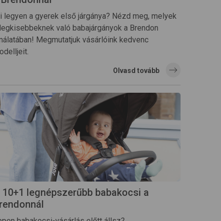
i legyen a gyerek első járgánya? Nézd meg, melyek
 legkisebbeknek való babajárgányok a Brendon
ínálatában! Megmutatjuk vásárlóink kedvenc
delljeit.
Olvasd tovább
 10+1 legnépszerűbb babakocsi a
rendonnál
ppen babakocsi-vásárlás előtt állsz?