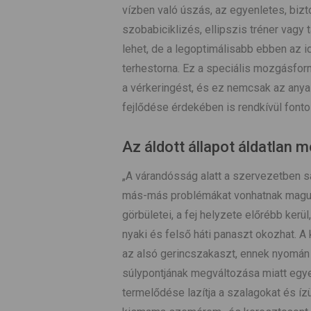
vízben való úszás, az egyenletes, biz
szobabiciklizés, ellipszis tréner vag
lehet, de a legoptimálisabb ebben az 
terhestorna. Ez a speciális mozgásforma
a vérkeringést, és ez nemcsak az any
fejlődése érdekében is rendkívül fonto
Az áldott állapot áldatlan m
„A várandósság alatt a szervezetben 
más-más problémákat vonhatnak maguk u
görbületei, a fej helyzete előrébb ker
nyaki és felső háti panaszt okozhat.
az alsó gerincszakaszt, ennek nyomán 
súlypontjának megváltozása miatt egye
termelődése lazítja a szalagokat és íz