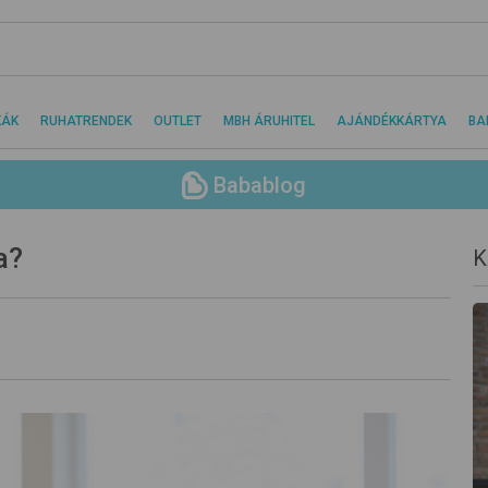
KÁK
RUHATRENDEK
OUTLET
MBH ÁRUHITEL
AJÁNDÉKKÁRTYA
BA
Babablog
a?
K