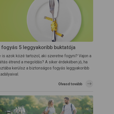
 fogyás 5 leggyakoribb buktatója
 is azok közé tartozol, aki szeretne fogyni? Vajon a
iétás étrend a megoldás? A siker érdekében jó, ha
isztába kerülsz a biztonságos fogyás leggyakoribb
adályaival.
Olvasd tovább