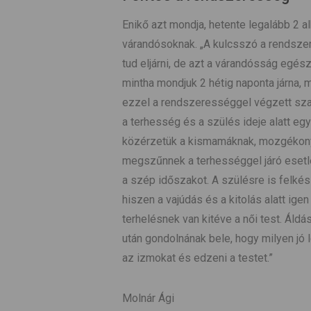
Enikő azt mondja, hetente legalább 2
várandósoknak. „A kulcsszó a rendszer
tud eljárni, de azt a várandósság egés
mintha mondjuk 2 hétig naponta járna, 
ezzel a rendszerességgel végzett s
a terhesség és a szülés ideje alatt eg
közérzetük a kismamáknak, mozgékony
megszűnnek a terhességgel járó esetle
a szép időszakot. A szülésre is felkész
hiszen a vajúdás és a kitolás alatt igen
terhelésnek van kitéve a női test. Áld
után gondolnának bele, hogy milyen jó 
az izmokat és edzeni a testet.”
Molnár Ági