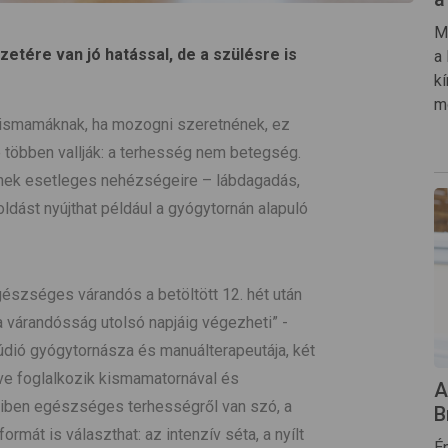
M
tére van jó hatással, de a szülésre is
a
k
mo
ismamáknak, ha mozogni szeretnének, ez
 többen vallják: a terhesség nem betegség.
ynek esetleges nehézségeire – lábdagadás,
ldást nyújthat például a gyógytornán alapuló
gészséges várandós a betöltött 12. hét után
 a várandósság utolsó napjáig végezheti” -
údió gyógytornásza és manuálterapeutája, két
éve foglalkozik kismamatornával és
A
yiben egészséges terhességről van szó, a
B
át is választhat: az intenzív séta, a nyílt
É