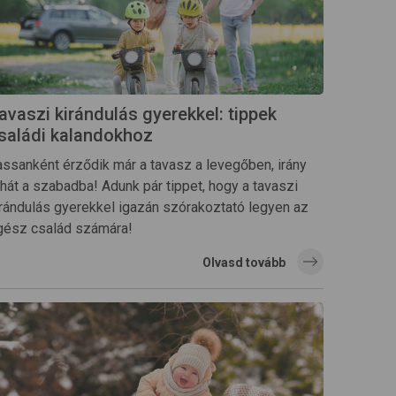
avaszi kirándulás gyerekkel: tippek
saládi kalandokhoz
assanként érződik már a tavasz a levegőben, irány
ehát a szabadba! Adunk pár tippet, hogy a tavaszi
irándulás gyerekkel igazán szórakoztató legyen az
gész család számára!
Olvasd tovább