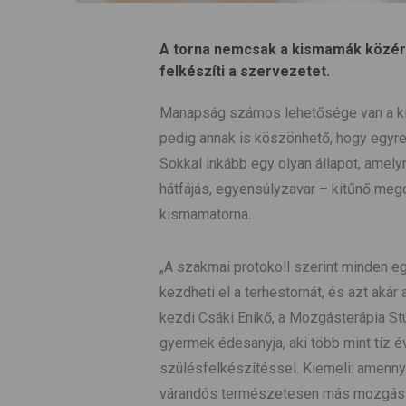
A torna nemcsak a kismamák közérze
felkészíti a szervezetet.
Manapság számos lehetősége van a k
pedig annak is köszönhető, hogy egyre
Sokkal inkább egy olyan állapot, amel
hátfájás, egyensúlyzavar – kitűnő mego
kismamatorna.
„A szakmai protokoll szerint minden e
kezdheti el a terhestornát, és azt akár
kezdi Csáki Enikő, a Mozgásterápia St
gyermek édesanyja, aki több mint tíz 
szülésfelkészítéssel. Kiemeli: amenn
várandós természetesen más mozgásform