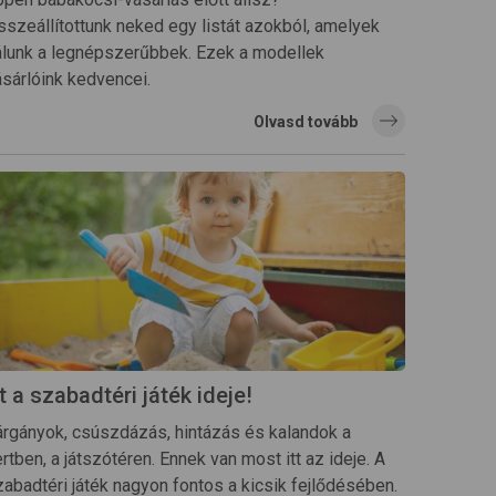
sszeállítottunk neked egy listát azokból, amelyek
álunk a legnépszerűbbek. Ezek a modellek
ásárlóink kedvencei.
Olvasd tovább
tt a szabadtéri játék ideje!
árgányok, csúszdázás, hintázás és kalandok a
rtben, a játszótéren. Ennek van most itt az ideje. A
zabadtéri játék nagyon fontos a kicsik fejlődésében.