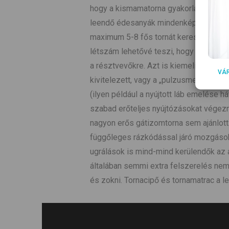
hogy a kismamatorna gyakorlatai a gyóg
leendő édesanyák mindenképpen végzet
maximum 5-8 fős tornát keressenek!” –
létszám lehetővé teszi, hogy a foglalk
a résztvevőkre. Azt is kiemeli, hogy mi
VÁ
kivitelezett, vagy a „pulzusmegdobó” m
(ilyen például a nyújtott láb emelése h
szabad erőteljes nyújtózásokat végez
nagyon erős gátizomtorna sem ajánlott.
függőleges rázkódással járó mozgások,
ugrálások is mind-mind kerülendők az á
általában semmi extra felszerelés ne
és zokni. Tornacipő és tornamatrac a l