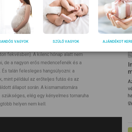
ytorna elvei alapján legyenek összeállítva. A
t gyógytornász által vezetett, lehetőleg
 tanácsolja a szakember, aki hozzáfűzi: a kis
ozás vezetője egyenként is oda tudjon figyelni
ndenképpen el kell kerülni a hirtelen, gyorsan
RANDÓS VAGYOK
SZÜLŐ VAGYOK
AJÁNDÉKOT KER
ozdulatokat, az alulról indított hasizmozást
áton fekvésben). A kilenc hónap alatt nem
ni, de a nagyon erős medencefenék és a
I
m
 És talán felesleges hangsúlyozni: a
 mint például az erőteljes futás és az
A
ldott állapot során. A kismamatornára
v
h
m szükséges, elég egy kényelmes tornaruha
g
egtöbb helyen nem kell.