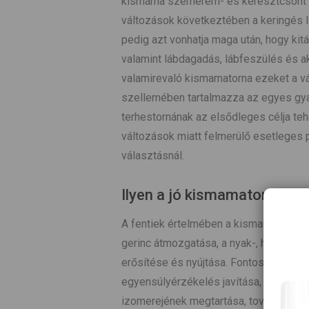
kismama szemérem- és keresztcsont k
változások következtében a keringés l
pedig azt vonhatja maga után, hogy kitá
valamint lábdagadás, lábfeszülés és ak
valamirevaló kismamatorna ezeket a v
szellemében tartalmazza az egyes gya
terhestornának az elsődleges célja teh
változások miatt felmerülő esetleges
választásnál.
Ilyen a jó kismamatorna!
A fentiek értelmében a kismamatorna a
gerinc átmozgatása, a nyak-, hát-, has
erősítése és nyújtása. Fontos a keringé
egyensúlyérzékelés javítása, a mede
izomerejének megtartása, továbbá óra 