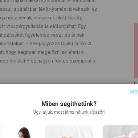
örüli fájdalmakkal szembesül. A hormonális
assul, a vénákban lévő nyomás növekszik, ez
gulnak a vénák, visszerek alakulnak ki,
ár visszérgyulladás is előfordulhat. Egy
áltozásokat figyelembe veszi, és ennek
korlatokat” – hangsúlyozza Csáki Enikő. A
át, hogy segítsen megelőzni az élettani
 problémákat – ez nagyon fontos szempont a
Í
BEZ
A
 következő gyakorlatokat foglalja magában: a
a
Miben segíthetünk?
izmok, medence- és csípő körüli izmok
r
Úgy látjuk, most jársz nálunk először!
sjavítás, a vénás torna, az
v
ncefenék izmainak megéreztetése és
végén a relaxáció. „Nagyon fontosnak tartom,