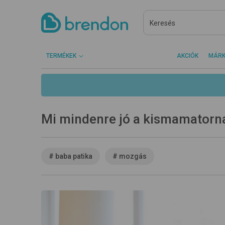
TERMÉKEK
AKCIÓK
MÁR
Mi mindenre jó a kismamatorn
#
baba patika
#
mozgás