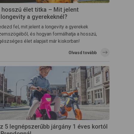
 hosszú élet titka – Mit jelent
 longevity a gyerekeknél?
dezd fel, mit jelent a longevity a gyerekek
zemszögéből, és hogyan formálhatja a hosszú,
gészséges élet alapjait már kiskorban!
Olvasd tovább
z 5 legnépszerűbb járgány 1 éves kortól
 Brendonnál