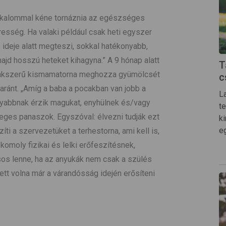
 alkalommal kéne tornáznia az egészséges
esség. Ha valaki például csak heti egyszer
z ideje alatt megteszi, sokkal hatékonyabb,
majd hosszú heteket kihagyna.” A 9 hónap alatt
T
zakszerű kismamatorna meghozza gyümölcsét
c
yaránt. „Amíg a baba a pocakban van jobb a
L
abbnak érzik magukat, enyhülnek és/vagy
t
ges panaszok. Egyszóval: élvezni tudják ezt
k
e
íti a szervezetüket a terhestorna, ami kell is,
 komoly fizikai és lelki erőfeszítésnek,
ásos lenne, ha az anyukák nem csak a szülés
lett volna már a várandósság idején erősíteni