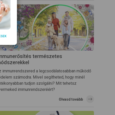
ESEK
mmunerősítés természetes
ódszerekkel
z immunrendszered a legcsodálatosabban működő
édelem számodra. Mivel segítheted, hogy minél
atékonyabban tudjon szolgálni? Mit tehetsz
yermeked immunrendszeréért?
Olvasd tovább