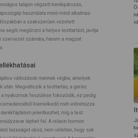
tonságos talajon végzett kerékpározás,
Ö
y taposógép használata mind-mind alkalmas
n
időszakban a szakszerűen vezetett
v
 segíti megőrizni a helyes testtartást, javítja
ai szervezet számára, hanem a magzat
s.
ellékhatásai
sajátos változások mennek végbe, amelyek
tán. Megváltozik a testtartás, a gerinc
ül, a nyakizmok feszülése fokozódik, ez pedig
 A kismedencéből kiemelkedő méh előrehúzza
I
derékfájdalom jelentkezhet, míg a test
J
nsúlyzavar léphet fel. A relaxin hormon
ke
ületi lazaságot okoz, nem véletlen, hogy sok
s