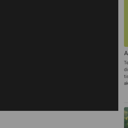
A
Te
d
t
ak