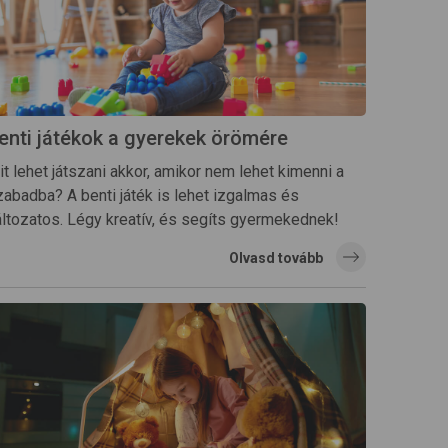
enti játékok a gyerekek örömére
t lehet játszani akkor, amikor nem lehet kimenni a
zabadba? A benti játék is lehet izgalmas és
áltozatos. Légy kreatív, és segíts gyermekednek!
Olvasd tovább