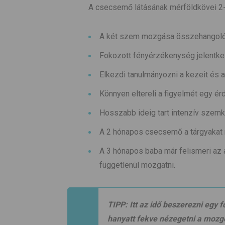
A csecsemő látásának mérföldkövei 2
A két szem mozgása összehangoló
Fokozott fényérzékenység jelentkez
Elkezdi tanulmányozni a kezeit és a 
Könnyen eltereli a figyelmét egy érd
Hosszabb ideig tart intenzív szemk
A 2 hónapos csecsemő a tárgyakat m
A 3 hónapos baba már felismeri az a
függetlenül mozgatni.
TIPP:
Itt az idő beszerezni egy 
hanyatt fekve nézegetni a moz