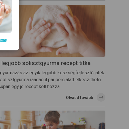
ESEK
 legjobb sólisztgyurma recept titka
 gyurmázás az egyik legjobb készségfejlesztő játék.
sólisztgyurma ráadásul pár perc alatt elkészíthető,
upán egy jó recept kell hozzá.
Olvasd tovább