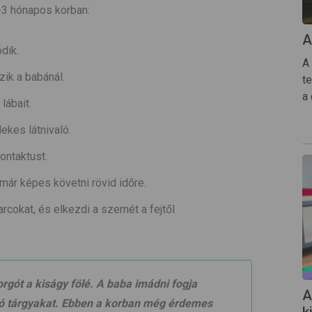
-3 hónapos korban:
A
dik.
A
ik a babánál.
te
a
lábait.
ekes látnivaló.
ontaktust.
ár képes követni rövid időre.
rcokat, és elkezdi a szemét a fejtől
forgót a kiságy fölé. A baba imádni fogja
A
gó tárgyakat. Ebben a korban még érdemes