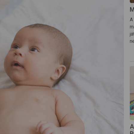
M
A 
m
j
n
A
B