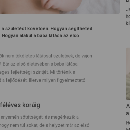
J
h
k
 a születést követően. Hogyan segítheted
? Hogyan alakul a baba látása az első
ők nem tökéletes látással születnek, de vajon
? Bár az első életévében a baba látása
ges fejlettségi szintjét. Mi történik a
a fejlődését, illetve milyen figyelmeztető
 féléves koráig
A
a
az anyaméh sötétségét, és megérkezik a
H
hogy nem túl sokat, de a helyzet már az első
M