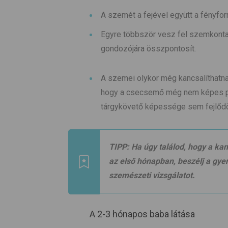
A szemét a fejével együtt a fényforrá
Egyre többször vesz fel szemkonta
gondozójára összpontosít.
A szemei olykor még kancsalíthatna
hogy a csecsemő még nem képes pár
tárgykövető képessége sem fejlődöt
TIPP:
Ha úgy találod, hogy a ka
az első hónapban, beszélj a gye
szemészeti vizsgálatot.
A 2-3 hónapos baba látása