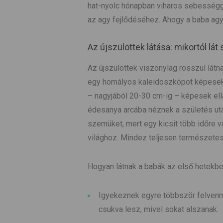
hat-nyolc hónapban viharos sebességge
az agy fejlődéséhez. Ahogy a baba agya 
Az újszülöttek látása: mikortól lát
Az újszülöttek viszonylag rosszul látna
egy homályos kaleidoszkópot képesek 
– nagyjából 20-30 cm-ig – képesek ellá
édesanya arcába néznek a születés ut
szemüket, mert egy kicsit több időre 
világhoz. Mindez teljesen természetes
Hogyan látnak a babák az első hetekb
Igyekeznek egyre többször felvenn
csukva lesz, mivel sokat alszanak.