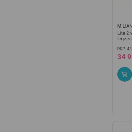
MILIA
Lite 2
légzés
RRP:
43
34 