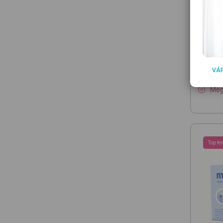
48 990 
39 
VÁ
Ked
Megt
Top te