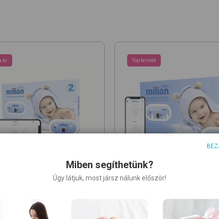
 ár
Top termék
BEZ
Miben segíthetünk?
Úgy látjuk, most jársz nálunk először!
N
MILIAN
 + Bluetooth Movement
PRO 2 + Bluetooth with 2 s
r with 2 sensory
babafigyelő
pads
légzésfigyelő