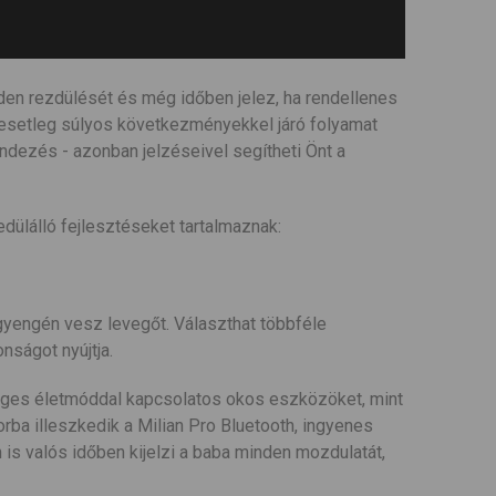
den rezdülését és még időben jelez, ha rendellenes
 esetleg súlyos következményekkel járó folyamat
endezés - azonban jelzéseivel segítheti Önt a
dülálló fejlesztéseket tartalmaznak:
úl gyengén vesz levegőt. Választhat többféle
nságot nyújtja.
séges életmóddal kapcsolatos okos eszközöket, mint
orba illeszkedik a Milian Pro Bluetooth, ingyenes
 is valós időben kijelzi a baba minden mozdulatát,