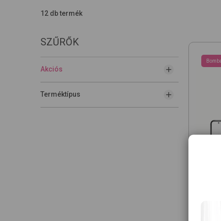
12 db termék
SZŰRŐK
Bomba
Akciós
Terméktípus
MILIA
Lite 2
Monito