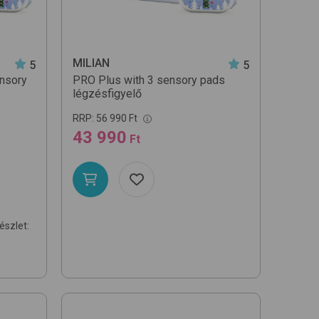
MILIAN
5
5
ensory
PRO Plus with 3 sensory pads
légzésfigyelő
RRP:
56 990 Ft
43 990
Ft
részlet: