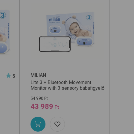
MILIAN
5
Lite 3 + Bluetooth Movement
Monitor with 3 sensory
babafigyelő
54 990 Ft
43 989
Ft