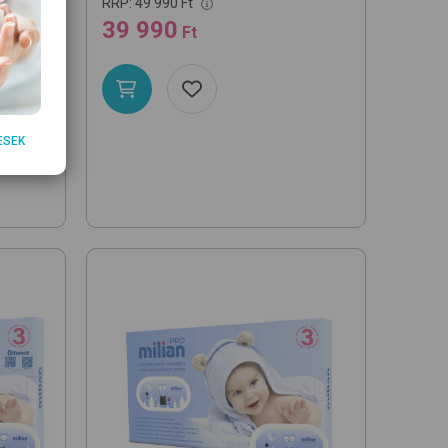
RRP:
49 990 Ft
39 990
Ft
ESEK
részlet: