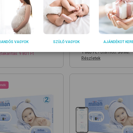
Ft
RRP:
55 990 Ft
189
51 990
Ft
Ft
RANDÓS VAGYOK
SZÜLŐ VAGYOK
AJÁNDÉKOT KER
vezmény 08.20-ig!
THM:
9,80%
; Havi törlesztő
1 665 Ft
; Futamidő:
36 hó
;
akarítás: 9 801 Ft
Részletek
rmék