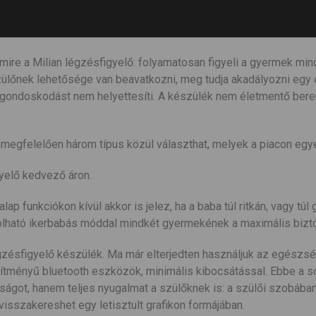
mire a Milian légzésfigyelő: folyamatosan figyeli a gyermek min
szülőnek lehetősége van beavatkozni, meg tudja akadályozni egy
lői gondoskodást nem helyettesíti. A készülék nem életmentő ber
egfelelően három típus közül választhat, melyek a piacon egye
gyelő kedvező áron.
lap funkciókon kívül akkor is jelez, ha a baba túl ritkán, vagy t
olható ikerbabás móddal mindkét gyermekének a maximális bizto
gzésfigyelő készülék. Ma már elterjedten használjuk az egész
jesítményű bluetooth eszközök, minimális kibocsátással. Ebbe a s
ságot, hanem teljes nyugalmat a szülőknek is: a szülői szobában
sszakereshet egy letisztult grafikon formájában.