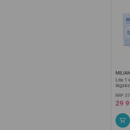
MILIA
Lite 1
légzés
RRP:
37
29 