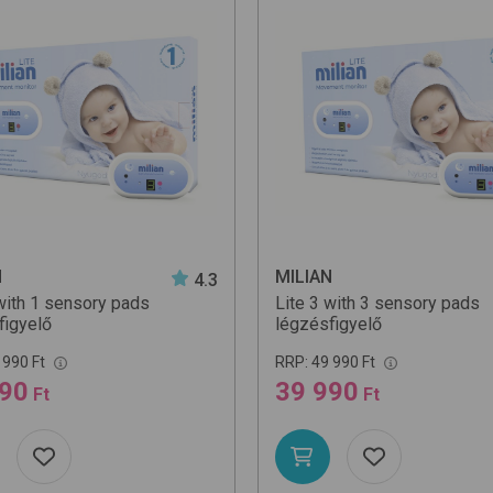
N
MILIAN
4.3
 with 1 sensory pads
Lite 3 with 3 sensory pads
figyelő
légzésfigyelő
 990 Ft
RRP:
49 990 Ft
990
39 990
Ft
Ft