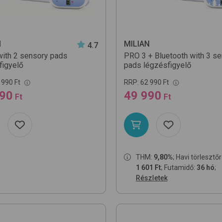
N
MILIAN
4.7
 with 2 sensory pads
PRO 3 + Bluetooth with 3 s
figyelő
pads
légzésfigyelő
 990 Ft
RRP:
62 990 Ft
990
49 990
Ft
Ft
THM:
9,80%
; Havi törlesztő
1 601 Ft
; Futamidő:
36 hó
;
Részletek