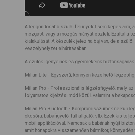
A leggondosabb szülői felügyelet sem képes arra, a
mozgást, vagy a mozgás hiányát észleli. Ezáltal a 
kialakulását. A készülék jelez ha baj van, de a szü
veszélyhelyzet elhárításában.
A szülők igényeinek és gyermekeink biztonságának m
Milian Lite - Egyszerű, könnyen kezelhető légzésfi
Milian Pro - Professzionális légzésfigyelő, mely az a
folyamatos kijelzési mód közül, valamint a bekapcs
Milian Pro Bluetooth - Kompromisszumok nélküli lé
okosóra, babafigyelő, fülhallgató, stb. Ezek kis tel
mobil applikációval. Nemcsak a babának nyújt bizton
amit hónapokra visszamenően bármikor, könnyedén vi