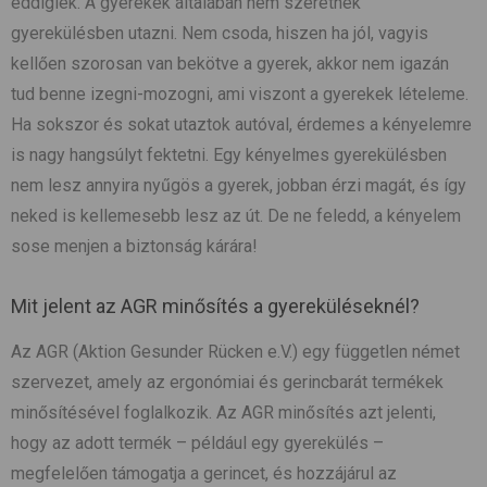
eddigiek. A gyerekek általában nem szeretnek
gyerekülésben utazni. Nem csoda, hiszen ha jól, vagyis
kellően szorosan van bekötve a gyerek, akkor nem igazán
tud benne izegni-mozogni, ami viszont a gyerekek lételeme.
Ha sokszor és sokat utaztok autóval, érdemes a kényelemre
is nagy hangsúlyt fektetni. Egy kényelmes gyerekülésben
nem lesz annyira nyűgös a gyerek, jobban érzi magát, és így
neked is kellemesebb lesz az út. De ne feledd, a kényelem
sose menjen a biztonság kárára!
Mit jelent az AGR minősítés a gyereküléseknél?
Az AGR (Aktion Gesunder Rücken e.V.) egy független német
szervezet, amely az ergonómiai és gerincbarát termékek
minősítésével foglalkozik. Az AGR minősítés azt jelenti,
hogy az adott termék – például egy gyerekülés –
megfelelően támogatja a gerincet, és hozzájárul az