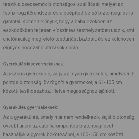
teszik a csecsemők biztonságos szállítását, melyet az
Isofix rögzítőrendszer és a beépített belső biztonsági öv is
garantál. Kiemelt előnyük, hogy a baba ezekben az
eszközökben teljesen vízszintes testhelyzetben utazik, ami
anatómiailag megfelelő testtartást biztosít, és ez különösen
előnyös hosszabb utazások során.
Gyerekülés kisgyermekeknek:
A pajzsos gyerekülés, vagy az olyan gyerekülés, amelyben 5
pontos biztonsági öv rögzíti a gyermeket, a 61-105 cm
közötti testhosszhoz, illetve magassághoz ajánlott.
Gyerekülés gyermekeknek:
Az a gyerekülés, amely már nem rendelkezik saját biztonsági
övvel, hanem az autó hárompontos biztonsági övét
használjuk a gyerek bekötésénél, a 100-150 cm közötti