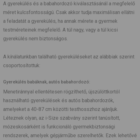
A gyerekülés és a babahordozó kiválasztásánál a megfelelő
méret kulcsfontosságú. Csak akkor tudja maximálisan ellátni
a feladatát a gyerekülés, ha annak mérete a gyermek
testméreteinek megfelelő. A túl nagy, vagy a túl kicsi
gyerekülés nem biztonságos.
A kínálatunkban található gyereküléseket az alábbiak szerint
csoportosítottuk:
Gyerekülés babáknak, autós babahordozó:
Menetiránnyal ellentétesen rögzíthető, újszülöttkortól
használható gyerekülések és autós babahordozók,
amelyeket a 40-87 cm közötti testhosszhoz ajánljuk.
Léteznek olyan, az i-Size szabvány szerint tanúsított,
mózeskosárként is funkcionáló gyermekbiztonsági
rendszerek, amelyek gépjárműbe szerelhetők. Ezek lehetővé