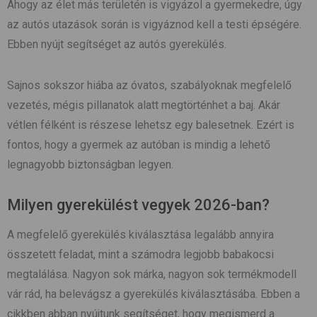
Ahogy az élet más területén is vigyázol a gyermekedre, úgy
az autós utazások során is vigyáznod kell a testi épségére.
Ebben nyújt segítséget az autós gyerekülés.
Sajnos sokszor hiába az óvatos, szabályoknak megfelelő
vezetés, mégis pillanatok alatt megtörténhet a baj. Akár
vétlen félként is részese lehetsz egy balesetnek. Ezért is
fontos, hogy a gyermek az autóban is mindig a lehető
legnagyobb biztonságban legyen.
Milyen gyerekülést vegyek 2026-ban?
A megfelelő gyerekülés kiválasztása legalább annyira
összetett feladat, mint a számodra legjobb babakocsi
megtalálása. Nagyon sok márka, nagyon sok termékmodell
vár rád, ha belevágsz a gyerekülés kiválasztásába. Ebben a
cikkben abban nyújtunk segítséget, hogy megismerd a