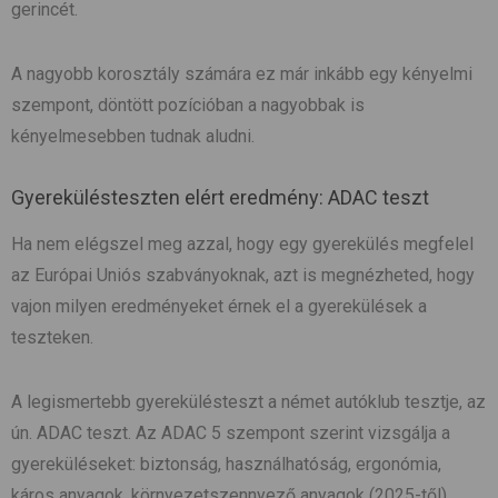
gerincét.
A nagyobb korosztály számára ez már inkább egy kényelmi
szempont, döntött pozícióban a nagyobbak is
kényelmesebben tudnak aludni.
Gyerekülésteszten elért eredmény: ADAC teszt
Ha nem elégszel meg azzal, hogy egy gyerekülés megfelel
az Európai Uniós szabványoknak, azt is megnézheted, hogy
vajon milyen eredményeket érnek el a gyerekülések a
teszteken.
A legismertebb gyerekülésteszt a német autóklub tesztje, az
ún. ADAC teszt. Az ADAC 5 szempont szerint vizsgálja a
gyereküléseket: biztonság, használhatóság, ergonómia,
káros anyagok, környezetszennyező anyagok (2025-től).