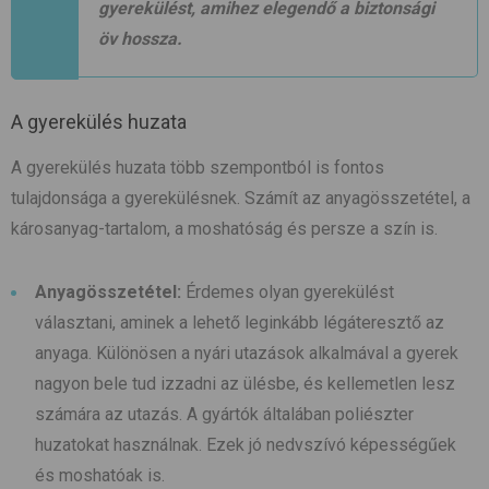
gyerekülést, amihez elegendő a biztonsági
öv hossza.
A gyerekülés huzata
A gyerekülés huzata több szempontból is fontos
tulajdonsága a gyerekülésnek. Számít az anyagösszetétel, a
károsanyag-tartalom, a moshatóság és persze a szín is.
Anyagösszetétel:
Érdemes olyan gyerekülést
választani, aminek a lehető leginkább légáteresztő az
anyaga.
Különösen a nyári utazások alkalmával a gyerek
nagyon bele tud izzadni az ülésbe, és kellemetlen lesz
számára az utazás.
A gyártók általában poliészter
huzatokat használnak. Ezek jó nedvszívó képességűek
és moshatóak is.