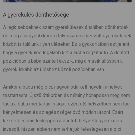
A gyerekülés dönthetősége
A legkisebbeknek szánt gyerekülések általában dönthetőek,
de még a nagyobb korosztály számára készült gyerekülések
között is találunk ilyen üléseket. Ez a gyakorlatban azt jelenti,
hogy a gyerekülés legalább két állásba rögzíthető. A döntött
pozícióban a baba szinte fekszik, míg a másik állásban a
gyerek inkább az üléshez közeli pozícióban van.
Amikor a baba még pici, nagyon oda kell figyelni a helyes
testtartásra. Újszülöttkorban és néhány hónaposan még nem
tudja a baba megtartani magát, ezért ülő helyzetben sem tud
kényelmesen és az egészségét óvó módon utazni. Ezért
kezdetben mindenképpen a döntött helyzetű gyerekülés
javasolt, hiszen ebben nem terheljük feleslegesen a pici