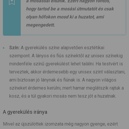
a mosással eltűnik. Ezért nagyon fontos,
hogy tartsd be a mosási útmutatót és csak
olyan hőfokon mosd ki a huzatot, ami
megengedett.
Szín:
A gyerekülés színe alapvetően esztétikai
szempont. A lányos és fiús színektől az unisex színekig
mindenféle színű gyerekülést lehet találni. Ha testvért is
terveztek, akkor érdemesebb egy unisex színt választani,
ami biztosan jó lánynak és fiúnak is. A nagyon világos
színeket érdemes kerülni, mert hamar meglátszik rajtuk a
kosz, és a túl gyakori mosás nem tesz jót a huzatnak.
A gyerekülés iránya
Mivel az újszülöttek izomzata még nagyon gyenge, ezért