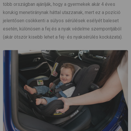
több országban ajánlják, hogy a gyermekek akár 4 éves
korukig menetiránynak háttal utazzanak, mert ez a pozíció
jelentősen csökkenti a súlyos sérülések esélyét baleset
esetén, különösen a fej és a nyak védelme szempontjából
(akár ötször kisebb lehet a fej- és nyaksérülés kockázata).