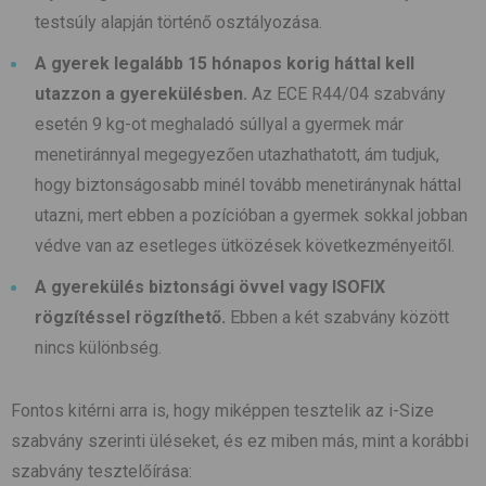
testsúly alapján történő osztályozása.
A gyerek legalább 15 hónapos korig háttal kell
utazzon a gyerekülésben.
Az ECE R44/04 szabvány
esetén 9 kg-ot meghaladó súllyal a gyermek már
menetiránnyal megegyezően utazhat
hat
ott, ám tudjuk,
hogy biztonságosabb minél tovább menetiránynak háttal
utazni, mert ebben a pozícióban a gyermek sokkal jobban
védve van az esetleges ütközések következményeitől.
A gyerekülés biztonsági övvel vagy ISOFIX
rögzítéssel rögzíthető.
Ebben a két szabvány között
nincs különbség.
Fontos kitérni arra is, hogy miképpen tesztelik az i-Size
szabvány szerinti üléseket, és ez miben más, mint a korábbi
szabvány tesztelőírása: