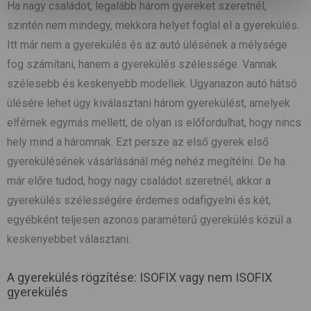
Ha nagy családot, legalább három gyereket szeretnél,
szintén nem mindegy, mekkora helyet foglal el a gyerekülés.
Itt már nem a gyerekülés és az autó ülésének a mélysége
fog számítani, hanem a gyerekülés szélessége. Vannak
szélesebb és keskenyebb modellek. Ugyanazon autó hátsó
ülésére lehet úgy kiválasztani három gyerekülést, amelyek
elférnek egymás mellett, de olyan is előfordulhat, hogy nincs
hely mind a háromnak. Ezt persze az első gyerek első
gyerekülésének vásárlásánál még nehéz megítélni. De ha
már előre tudod, hogy nagy családot szeretnél, akkor a
gyerekülés szélességére érdemes odafigyelni és két,
egyébként teljesen azonos paraméterű gyerekülés közül a
keskenyebbet választani.
A gyerekülés rögzítése: ISOFIX vagy nem ISOFIX
gyerekülés