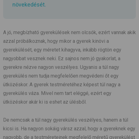
növekedését.
A jó, megbízható gyerekülések nem olcsók, ezért vannak akik
azzal próbálkoznak, hogy mikor a gyerek kinövi a
gyerekülését, egy méretet kihagyva, inkább rögtön egy
nagyobbat vesznek neki. Ez sajnos nem jó gyakorlat, a
gyerekre nézve nagyon veszélyes. Ugyanis a túl nagy
gyerekülés nem tudja megfelelően megvédeni őt egy
ütközéskor. A gyerek testméretéhez képest túl nagy a
gyerekülés váza. Mivel nem tart eléggé, ezért egy
ütközéskor akár ki is eshet az ülésből.
De nemcsak a túl nagy gyerekülés veszélyes, hanem a túl
kicsi is. Ha nagyon sokáig vársz azzal, hogy a gyereknek egy
nagyobb, de a testméreteinek megfelelő méretű gyerekülést