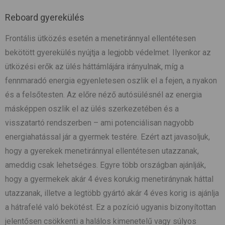
Reboard gyerekülés
Frontális ütközés esetén a menetiránnyal ellentétesen
bekötött gyerekülés nyújtja a legjobb védelmet. Ilyenkor az
ütközési erők az ülés háttámlájára irányulnak, míg a
fennmaradó energia egyenletesen oszlik el a fejen, a nyakon
és a felsőtesten. Az előre néző autósülésnél az energia
másképpen oszlik el az ülés szerkezetében és a
visszatartó rendszerben – ami potenciálisan nagyobb
energiahatással jár a gyermek testére. Ezért azt javasoljuk,
hogy a gyerekek menetiránnyal ellentétesen utazzanak,
ameddig csak lehetséges. Egyre több országban ajánlják,
hogy a gyermekek akár 4 éves korukig menetiránynak háttal
utazzanak, illetve a legtöbb gyártó akár 4 éves korig is ajánlja
a hátrafelé való bekötést. Ez a pozíció ugyanis bizonyítottan
jelentősen csökkenti a halálos kimenetelű vagy súlyos