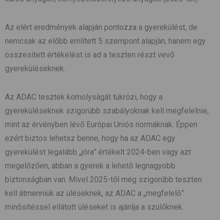
Az elért eredmények alapján pontozza a gyerekülést, de
nemcsak az előbb említett 5 szempont alapján, hanem egy
összesített értékelést is ad a teszten részt vevő
gyereküléseknek.
Az ADAC tesztek komolyságát tükrözi, hogy a
gyereküléseknek szigorúbb szabályoknak kell megfelelnie,
mint az érvényben lévő Európai Uniós normáknak. Éppen
ezért biztos lehetsz benne, hogy ha az ADAC egy
gyerekülést legalább „jóra” értékelt 2024-ben vagy azt
megelőzően, abban a gyerek a lehető legnagyobb
biztonságban van. Mivel 2025-től még szigorúbb teszten
kell átmenniük az üléseknek, az ADAC a „megfelelő”
minősítéssel ellátott üléseket is ajánlja a szülőknek.