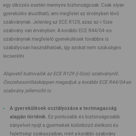
egy ütközés esetén mennyire biztonságosak. Csak olyan
gyerekülés árusítható, ami megfelel az érvényben lévő
szabványnak. Jelenleg az ECE R129, azaz az i-Size
szabvány van érvényben. A korábbi ECE R44/04-es
szabványnak megfelelő gyerekülések továbbra is
szabályosan használhatóak, így azokat nem szükséges
lecserélni.
Alapvető tudnivalók az ECE R129 (i-Size) szabványról.
Összehasonlításképpen megadjuk a korábbi ECE R44/04-es
szabvány jellemzőit is:
A gyerekülések osztályozása a testmagasság
alapján történik.
Ez pontosabb és biztonságosabb
irányelvet nyújt a gyermekek különböző életkorú és
fejlettségi szakaszaiban, mint a korábbi szabvány