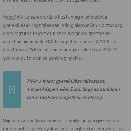
alsó és felső hevederes ISOFIX rögzítési pont.
Nagyjából az ezredforduló hozta meg a változást a
gyerekülések rögzítésében. Addig alapvetően a biztonsági
öves rögzítés terjedt el, hiszen a régebbi gyártmányú
autókban nincsenek ISOFIX rögzítési pontok. A 2000-es
évektől kezdődően viszont már egyre inkább az ISOFIX
gyerekülés felé billen a mérleg nyelve.
TIPP:
Amikor gyerekülést választasz,
mindenképpen ellenőrizd, hogy az autódban
van-e ISOFIX-es rögzítési lehetőség.
Sajnos számos tanulmány azt mutatja, hogy a gyerekülés
rögzítését a szülők gyakran nem megfelelően végzik el, ez