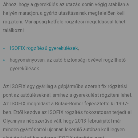
Ahhoz, hogy a gyerekülés az utazás során végig stabilan a
helyén maradjon, a gyártó utasításainak megfelelően kell
rögzíteni. Manapság kétféle rögzítési megoldással lehet
találkozni:
ISOFIX rögzítésű gyerekülések
,
hagyományosan, az autó biztonsági övével rögzíthető
gyerekülések.
Az ISOFIX egy gyárilag a gépjárműbe szerelt fix rögzítési
pont az autóüléseknél, amihez a gyerekülést rögzíteni lehet.
Az ISOFIX megoldást a Britax-Römer fejlesztette ki 1997-
ben. Ettől kezdve az ISOFIX rögzítés fokozatosan terjedt el.
Olyannyira népszerűvé vált, hogy 2013 februárjától már
minden gyártósorról újonnan lekerülő autóban kell legyen