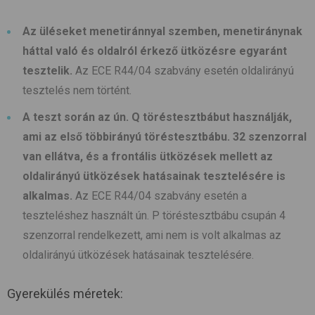
Az üléseket menetiránnyal szemben, menetiránynak
háttal való és oldalról érkező ütközésre egyaránt
tesztelik.
Az ECE R44/04 szabvány esetén oldalirányú
tesztelés nem történt.
A teszt során az ún. Q töréstesztbábut használják,
ami az első többirányú töréstesztbábu. 32 szenzorral
van ellátva, és a frontális ütközések mellett az
oldalirányú ütközések hatásainak tesztelésére is
alkalmas.
Az ECE R44/04 szabvány esetén a
teszteléshez használt ún. P töréstesztbábu csupán 4
szenzorral rendelkezett, ami nem is volt alkalmas az
oldalirányú ütközések hatásainak tesztelésére.
Gyerekülés méretek: