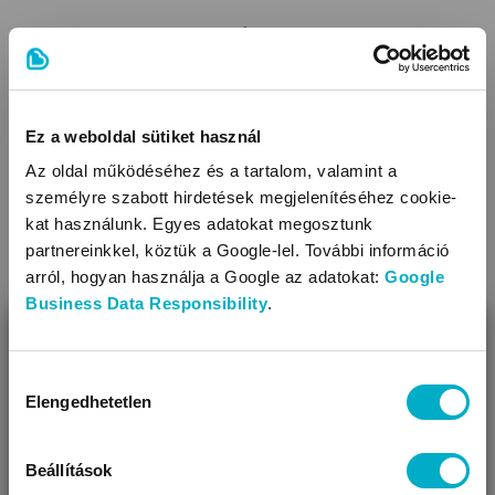
A gyerekülés kiválasztásánál fontos, hogy a gyerek is
kipróbálja az ülést. Úgy lehet igazán látni, hogy az megfelel-e
a méreteinek.
Ez a weboldal sütiket használ
Az oldal működéséhez és a tartalom, valamint a
TIPP:
A gyerekek nem igazán szeretnek
személyre szabott hirdetések megjelenítéséhez cookie-
gyerekülést próbálgatni. Sokkal szívesebben
kat használunk. Egyes adatokat megosztunk
mennének a játék részlegre. Hogy ne tűnjön
partnereinkkel, köztük a Google-lel. További információ
egy örökkévalóságnak a gyerekülés-
arról, hogyan használja a Google az adatokat:
Google
Business Data Responsibility
.
választás, érdemes előszűrést csinálni. Ha
BEZÁR
már csak néhány modell maradt fenn a
rostán, akkor már csak ezekbe kell őt
Miben segíthetünk?
Hozzájárulás
beültetni.
Elengedhetetlen
kiválasztása
Úgy látjuk, most jársz nálunk először!
Beállítások
A gyerekülés helyigénye