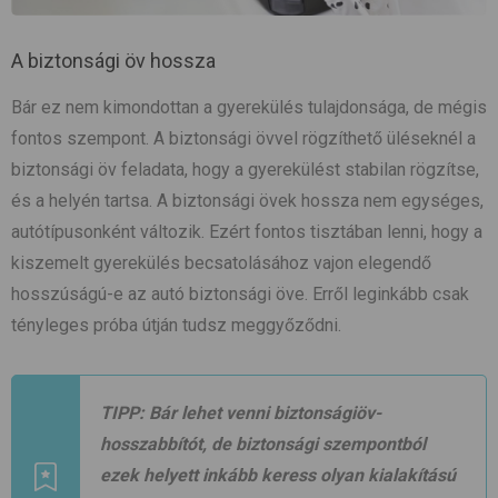
A biztonsági öv hossza
Bár ez nem kimondottan a gyerekülés tulajdonsága, de mégis
fontos szempont. A biztonsági övvel rögzíthető üléseknél a
biztonsági öv feladata, hogy a gyerekülést stabilan rögzítse,
és a helyén tartsa. A biztonsági övek hossza nem egységes,
autótípusonként változik. Ezért fontos tisztában lenni, hogy a
kiszemelt gyerekülés becsatolásához vajon elegendő
hosszúságú-e az autó biztonsági öve. Erről leginkább csak
tényleges próba útján tudsz meggyőződni.
TIPP:
Bár lehet venni biztonságiöv-
hosszabbítót, de biztonsági szempontból
ezek helyett inkább keress olyan kialakítású